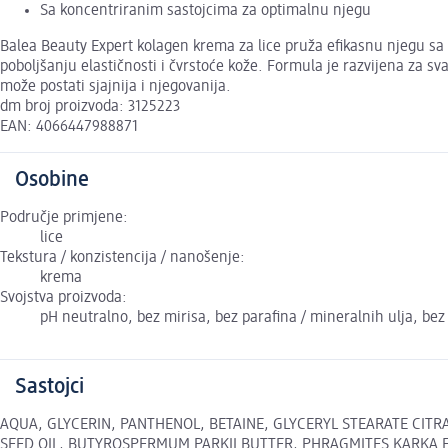
Sa koncentriranim sastojcima za optimalnu njegu
Balea Beauty Expert kolagen krema za lice pruža efikasnu njegu sa 
poboljšanju elastičnosti i čvrstoće kože. Formula je razvijena za 
može postati sjajnija i njegovanija.
dm broj proizvoda: 3125223
EAN: 4066447988871
Osobine
Područje primjene:
lice
Tekstura / konzistencija / nanošenje:
krema
Svojstva proizvoda:
pH neutralno, bez mirisa, bez parafina / mineralnih ulja, bez
Sastojci
AQUA, GLYCERIN, PANTHENOL, BETAINE, GLYCERYL STEARATE CIT
SEED OIL, BUTYROSPERMUM PARKII BUTTER, PHRAGMITES KARKA E