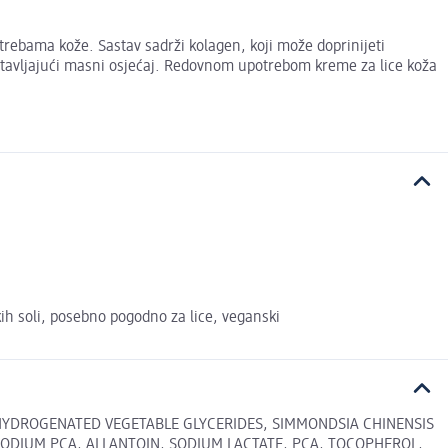
trebama kože. Sastav sadrži kolagen, koji može doprinijeti
ostavljajući masni osjećaj. Redovnom upotrebom kreme za lice koža
kih soli, posebno pogodno za lice, veganski
 HYDROGENATED VEGETABLE GLYCERIDES, SIMMONDSIA CHINENSIS
SODIUM PCA, ALLANTOIN, SODIUM LACTATE, PCA, TOCOPHEROL,