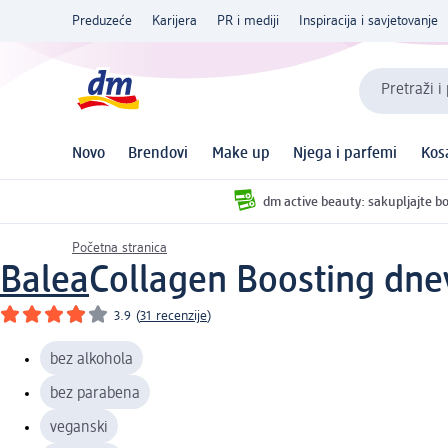
Preduzeće
Karijera
PR i mediji
Inspiracija i savjetovanje
Pretraži i
Novo
Brendovi
Make up
Njega i parfemi
Kos
dm active beauty: sakupljajte bo
Početna stranica
Balea
Collagen Boosting dne
3.9
(
31 recenzije
)
bez alkohola
bez parabena
veganski