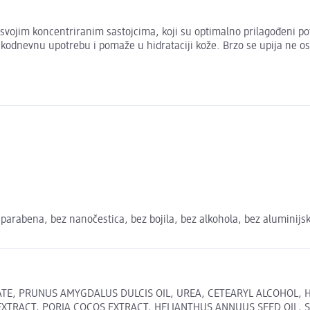
svojim koncentriranim sastojcima, koji su optimalno prilagođeni po
svakodnevnu upotrebu i pomaže u hidrataciji kože. Brzo se upija ne 
 parabena, bez nanočestica, bez bojila, bez alkohola, bez aluminijs
RATE, PRUNUS AMYGDALUS DULCIS OIL, UREA, CETEARYL ALCOHOL,
XTRACT, PORIA COCOS EXTRACT, HELIANTHUS ANNUUS SEED OIL, 