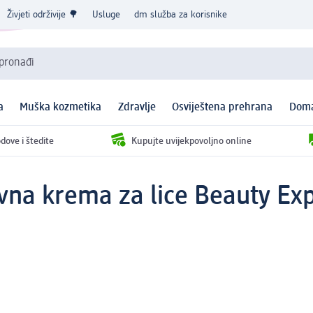
Živjeti održivije 🌳
Usluge
dm služba za korisnike
 pronađi
a
Muška kozmetika
Zdravlje
Osviještena prehrana
Doma
dove i štedite
Kupujte uvijekpovoljno online
vna krema za lice Beauty Exp