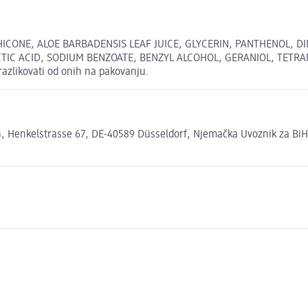
HICONE, ALOE BARBADENSIS LEAF JUICE, GLYCERIN, PANTHENOL, D
CTIC ACID, SODIUM BENZOATE, BENZYL ALCOHOL, GERANIOL, TET
azlikovati od onih na pakovanju.
enkelstrasse 67, DE-40589 Düsseldorf, Njemačka Uvoznik za BiH: H