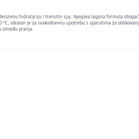
intenzivnu hidrataciju i trenutni sjaj. Njegova lagana formula obog
30 °C, idealan je za svakodnevnu upotrebu s aparatima za oblikovanje
u između pranja.