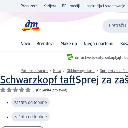
Preduzeće
Karijera
PR i mediji
Inspiracija i savjetovanje
Pretraži i
Novo
Brendovi
Make up
Njega i parfemi
Kos
dm active beauty: sakupljajte bo
Početna stranica
Kosa
Oblikovanje kose
Sprejevi za zašti
Schwarzkopf taft
Sprej za za
0
(
Ocijenite proizvod
)
zaštita od topline
zaštita od topline