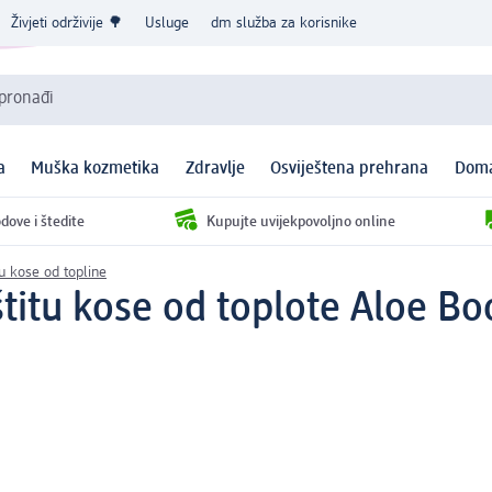
Živjeti održivije 🌳
Usluge
dm služba za korisnike
 pronađi
a
Muška kozmetika
Zdravlje
Osviještena prehrana
Doma
dove i štedite
Kupujte uvijekpovoljno online
tu kose od topline
štitu kose od toplote Aloe Bo