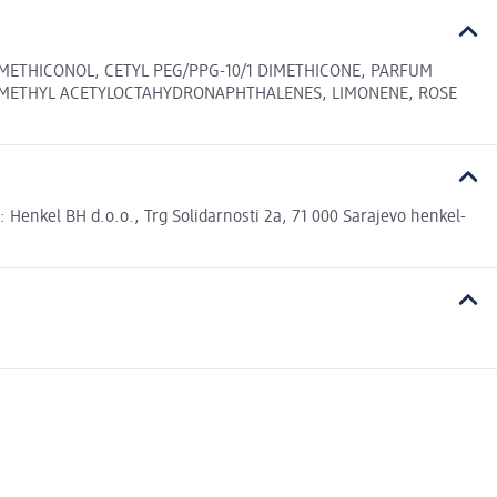
IMETHICONOL, CETYL PEG/PPG-10/1 DIMETHICONE, PARFUM
RAMETHYL ACETYLOCTAHYDRONAPHTHALENES, LIMONENE, ROSE
enkel BH d.o.o., Trg Solidarnosti 2a, 71 000 Sarajevo henkel-