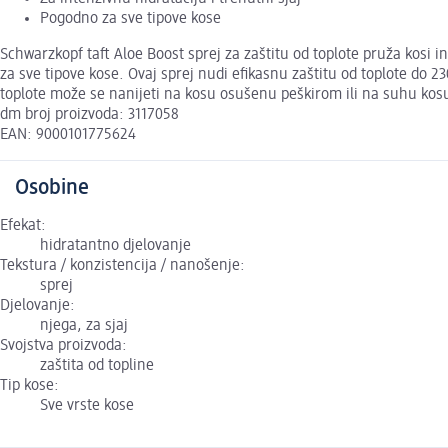
Pogodno za sve tipove kose
Schwarzkopf taft Aloe Boost sprej za zaštitu od toplote pruža kosi 
za sve tipove kose. Ovaj sprej nudi efikasnu zaštitu od toplote do 2
toplote može se nanijeti na kosu osušenu peškirom ili na suhu kos
dm broj proizvoda: 3117058
EAN: 9000101775624
Osobine
Efekat:
hidratantno djelovanje
Tekstura / konzistencija / nanošenje:
sprej
Djelovanje:
njega, za sjaj
Svojstva proizvoda:
zaštita od topline
Tip kose:
Sve vrste kose