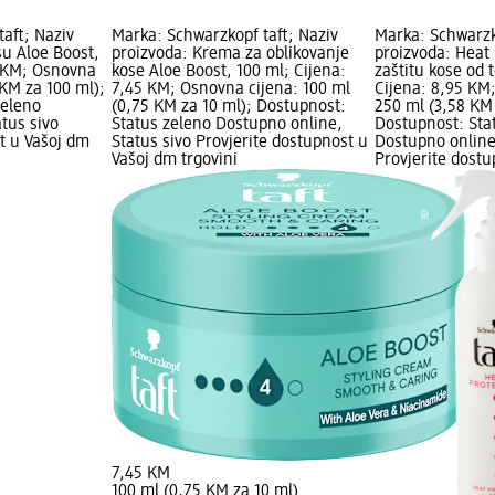
aft; Naziv
Marka: Schwarzkopf taft; Naziv
Marka: Schwarzk
su Aloe Boost,
proizvoda: Krema za oblikovanje
proizvoda: Heat 
5 KM; Osnovna
kose Aloe Boost, 100 ml; Cijena:
zaštitu kose od 
 KM za 100 ml);
7,45 KM; Osnovna cijena: 100 ml
Cijena: 8,95 KM
zeleno
(0,75 KM za 10 ml); Dostupnost:
250 ml (3,58 KM 
tus sivo
Status zeleno Dostupno online,
Dostupnost: Sta
t u Vašoj dm
Status sivo Provjerite dostupnost u
Dostupno online
Vašoj dm trgovini
Provjerite dost
7,45 KM
100 ml (0,75 KM za 10 ml)