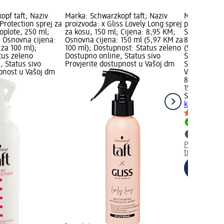
opf taft; Naziv
Marka: Schwarzkopf taft; Naziv
Marka: Schw
Protection sprej za
proizvoda: x Gliss Lovely Long sprej
proizvoda: x
toplote, 250 ml;
za kosu, 150 ml; Cijena: 8,95 KM;
Silky Shine,
; Osnovna cijena:
Osnovna cijena: 150 ml (5,97 KM za
8,95 KM; Os
za 100 ml);
100 ml); Dostupnost: Status zeleno
(5,97 KM za
tus zeleno
Dostupno online, Status sivo
Status zele
, Status sivo
Provjerite dostupnost u Vašoj dm
Status sivo 
upnost u Vašoj dm
Vašoj dm tr
8,95 KM
150 ml (5,9
Schwarzkopf
kosu Silky S
Dostupno
Provjerite 
trgovini