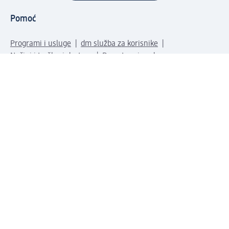
Pomoć
Programi i usluge
dm služba za korisnike
Načini i troškovi dostave
Povrat proizvoda
Preduzeće
O nama
Odgovornost
Karijera
PR i mediji
Svijet proizvoda
dm Svijet