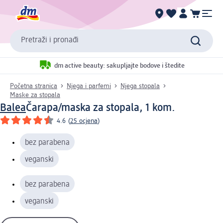
Pretraži i pronađi
dm active beauty: sakupljajte bodove i štedite
Početna stranica
Njega i parfemi
Njega stopala
Maske za stopala
Balea
Čarapa/maska za stopala, 1 kom.
4.6
(
25 ocjena
)
bez parabena
veganski
bez parabena
veganski