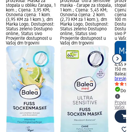
proizvoda: Maska za
proizvoda: Ultra Sensitive
proizvod
stopala u obliku čarapa, 1
maska - čarape za stopala,
stopala -
kom.; Cijena: 3,95 KM;
1 kom.; Cijena: 5,45 KM;
Cijena: 
Osnovna cijena: 1 kom.
Osnovna cijena: 2 kom.
cijena: 
(3,95 KM za 1 kom.); dm
(2,73 KM za 1 kom.); dm
100 ml);
Marka Logo; Dostupnost:
Marka Logo; Dostupnost:
Dostupno
Status zeleno Dostupno
Status zeleno Dostupno
Dostupno
online, Status sivo
online, Status sivo
sivo Pro
Provjerite dostupnost u
Provjerite dostupnost u
u Vašoj 
Vašoj dm trgovini
Vašoj dm trgovini
4,45 KM
150 ml (
Balea
Mas
breskva,
Dostu
Provjeri
Vašoj dm