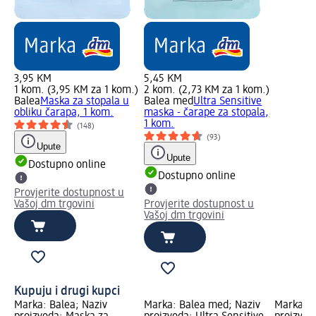
3,95 KM
5,45 KM
1 kom. (3,95 KM za 1 kom.)
2 kom. (2,73 KM za 1 kom.)
Balea
Maska za stopala u
Balea med
Ultra Sensitive
obliku čarapa, 1 kom.
maska - čarape za stopala,
1 kom.
(148)
(93)
Upute
Upute
Dostupno online
Dostupno online
Provjerite dostupnost u
Vašoj dm trgovini
Provjerite dostupnost u
Vašoj dm trgovini
Kupuju i drugi kupci
Marka: Balea; Naziv
Marka: Balea med; Naziv
Marka: B