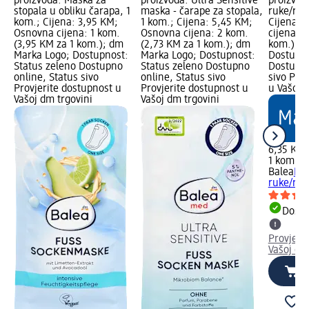
proizvoda: Maska za
proizvoda: Ultra Sensitive
proizvod
stopala u obliku čarapa, 1
maska - čarape za stopala,
ruke/ruk
kom.; Cijena: 3,95 KM;
1 kom.; Cijena: 5,45 KM;
Cijena: 
Osnovna cijena: 1 kom.
Osnovna cijena: 2 kom.
cijena: 1
(3,95 KM za 1 kom.); dm
(2,73 KM za 1 kom.); dm
kom.); d
Marka Logo; Dostupnost:
Marka Logo; Dostupnost:
Dostupno
Status zeleno Dostupno
Status zeleno Dostupno
Dostupno
online, Status sivo
online, Status sivo
sivo Pro
Provjerite dostupnost u
Provjerite dostupnost u
u Vašoj 
Vašoj dm trgovini
Vašoj dm trgovini
6,35 KM
1 kom. (
Balea
Bal
ruke/ruk
Dostu
Provjeri
Vašoj dm