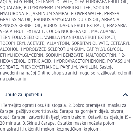
AQUA, GLYCERIN, CETEARYL OLIVATE, OLEA EUROPAEA FRUIT OIL,
SQUALANE, BUTYROSPERMUM PARKII BUTTER, SODIUM
HYALURONATE, JASMINUM SAMBAC FLOWER WATER, PERSEA
GRATISSIMA OIL, PRUNUS AMYGDALUS DULCIS OIL, ARGANIA
SPINOSA KERNEL OIL, RUBUS IDAEUS FRUIT EXTRACT, FRAGARIA
VESCA FRUIT EXTRACT, COCOS NUCIFERA OIL, MACADAMIA
TERNIFOLIA SEED OIL, VANILLA PLANIFOLIA FRUIT EXTRACT,
TOCOPHERYL ACETATE, ALLANTOIN, SORBITAN OLIVATE, CETEARYL
ALCOHOL, HYDROLYZED SCLEROTIUM GUM, CAPRYLYL GLYCOL,
ETHYLHEXYLGLYCERIN, SODIUM BENZOATE, MALTODEXTRIN, 1,2-
HEXANEDIOL, CITRIC ACID, HYDROXYACETOPHENONE, POTASSIUM
SORBATE, PHENOXYETHANOL, PARFUM, VANILLIN. Sastojci
navedeni na našoj Online shop stranici mogu se razlikovati od onih
na pakovanju.
Upute za upotrebu
1.Temeljito oprati i osušiti stopala. 2.Dobro premijesiti masku za
čarape, pažljivo otvoriti svaku čarapu na gornjem dijelu otvora,
obući čarape i zatvoriti ih ljepljivom trakom. Ostaviti da djeluje 15–
20 minuta. 3.Skinuti čarape. Ostatke maske možete potom
umasirati ili ukloniti mekom kozmetičkom krpicom.