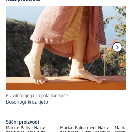
Pravilna njega stopala kod kuće
Pe
Bosonogi kroz ljeto
Slični proizvodi
Marka: Balea; Naziv
Marka: Balea med; Naziv
Marka: B