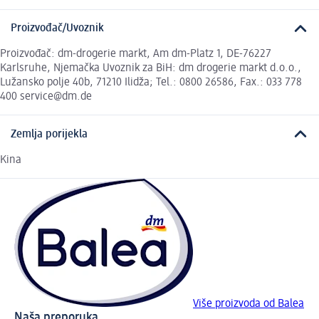
Proizvođač/Uvoznik
Proizvođač: dm-drogerie markt, Am dm-Platz 1, DE-76227
Karlsruhe, Njemačka Uvoznik za BiH: dm drogerie markt d.o.o.,
Lužansko polje 40b, 71210 Ilidža; Tel.: 0800 26586, Fax.: 033 778
400 service@dm.de
Zemlja porijekla
Kina
Više proizvoda od Balea
Naša preporuka