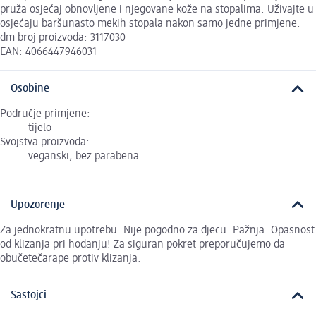
pruža osjećaj obnovljene i njegovane kože na stopalima. Uživajte u
osjećaju baršunasto mekih stopala nakon samo jedne primjene.
dm broj proizvoda: 3117030
EAN: 4066447946031
Osobine
Područje primjene:
tijelo
Svojstva proizvoda:
veganski, bez parabena
Upozorenje
Za jednokratnu upotrebu. Nije pogodno za djecu. Pažnja: Opasnost
od klizanja pri hodanju! Za siguran pokret preporučujemo da
obučetečarape protiv klizanja.
Sastojci