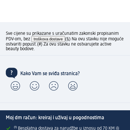
Sve cijene su prikazane s uračunatim zakonski propisanim
PDV-om, bez
troškova dostave
(§) Na ovu stavku nije moguće
ostvariti popust.
(#) Za ovu stavku ne ostvarujete active
beauty bodove.
Kako Vam se sviđa stranica?
Moj dm račun: kreiraj i uživaj u pogodnostima
⁽¹⁾ Besplatna dostava za narudžbe u iznosu od 70 KM ili