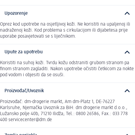
Upozorenje
Oprez kod upotrebe na osjetljivoj koži. Ne koristiti na upaljenoj ili
nadraženoj koži. Kod problema s cirkulacijom ili dijabetesa prije
uporabe posavjetovati se s liječnikom.
Upute za upotrebu
Koristiti na suhoj koži. Tvrdu kožu odstraniti grubom stranom pa
ﬁnom stranom zagladiti. Nakon upotrebe očistiti četkicom za nokte
pod vodom i objesiti da se osuši.
Proizvođač/Uvoznik
Proizvođač: dm-drogerie markt, Am dm-Platz 1, DE-76227
Karlsruhe, Njemačka Uvoznik za BiH: dm drogerie markt d.o.o.,
Lužansko polje 40b, 71210 Ilidža; Tel.: 0800 26586, Fax.: 033 778
400 servicecenter@dm.de