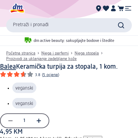
Pretraži i pronađi
dm active beauty: sakupljajte bodove i štedite
Početna stranica
Njega i parfemi
Njega stopala
Proizvodi za uklanjanje zadebljane kože
Balea
Keramička turpija za stopala, 1 kom.
3.8
(
5 ocjena
)
veganski
veganski
4,95 KM