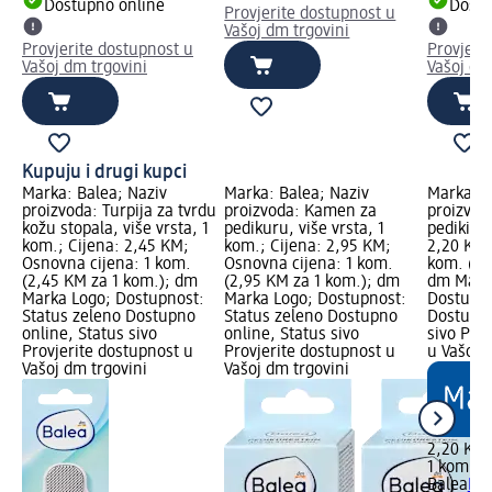
Dostupno online
Dostu
Provjerite dostupnost u
Vašoj dm trgovini
Provjerite dostupnost u
Provjeri
Vašoj dm trgovini
Vašoj dm
Kupuju i drugi kupci
Marka: Balea; Naziv
Marka: Balea; Naziv
Marka: B
proizvoda: Turpija za tvrdu
proizvoda: Kamen za
proizvod
kožu stopala, više vrsta, 1
pedikuru, više vrsta, 1
pedikir, 
kom.; Cijena: 2,45 KM;
kom.; Cijena: 2,95 KM;
2,20 KM;
Osnovna cijena: 1 kom.
Osnovna cijena: 1 kom.
kom. (2,
(2,45 KM za 1 kom.); dm
(2,95 KM za 1 kom.); dm
dm Mark
Marka Logo; Dostupnost:
Marka Logo; Dostupnost:
Dostupno
Status zeleno Dostupno
Status zeleno Dostupno
Dostupno
online, Status sivo
online, Status sivo
sivo Pro
Provjerite dostupnost u
Provjerite dostupnost u
u Vašoj 
Vašoj dm trgovini
Vašoj dm trgovini
2,20 KM
1 kom. (
Balea
Kam