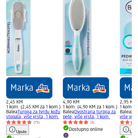
2,45 KM
4,90 KM
2,95 KM
1 kom. (2,45 KM za 1 kom.)
1 kom. (4,90 KM za 1 kom.)
1 kom. (
Balea
Turpija za tvrdu kožu
Balea
Dvostrana turpija za
Balea
Ka
stopala, više vrsta, 1 kom.
pete, više vrsta, 1 kom.
više vrst
(73)
(5)
Dostupno online
Upute
Uput