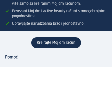
više samo sa kreiranim Moj dm računom.
Povezani Moj dm i active beauty računi s mnogobrojnim
pogodnostima.
Upravljajte narudžbama brzo i jednostavno.
Kreirajte Moj dm račun
Pomoć
Programi i usluge
dm služba za korisnike
Načini i troškovi dostave
Povrat proizvoda
Preduzeće
O nama
Odgovornost
Karijera
PR i mediji
Svijet proizvoda