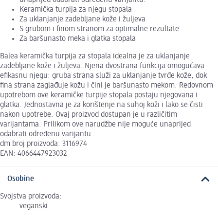
Keramička turpija za njegu stopala
Za uklanjanje zadebljane kože i žuljeva
S grubom i finom stranom za optimalne rezultate
Za baršunasto meka i glatka stopala
Balea keramička turpija za stopala idealna je za uklanjanje
zadebljane kože i žuljeva. Njena dvostrana funkcija omogućava
efikasnu njegu: gruba strana služi za uklanjanje tvrđe kože, dok
fina strana zaglađuje kožu i čini je baršunasto mekom. Redovnom
upotrebom ove keramičke turpije stopala postaju njegovana i
glatka. Jednostavna je za korištenje na suhoj koži i lako se čisti
nakon upotrebe. Ovaj proizvod dostupan je u različitim
varijantama. Prilikom ove narudžbe nije moguće unaprijed
odabrati određenu varijantu.
dm broj proizvoda: 3116974
EAN: 4066447923032
Osobine
Svojstva proizvoda:
veganski