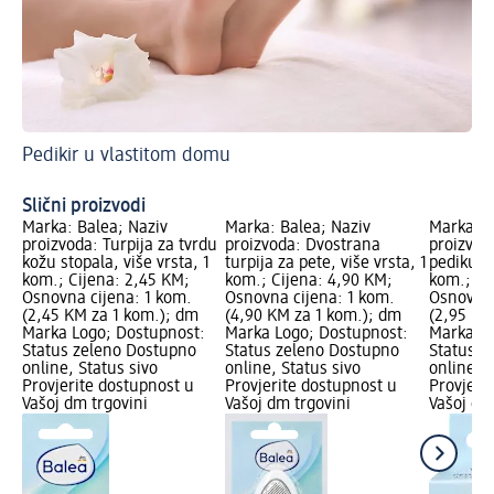
Pedikir u vlastitom domu
Pr
Bo
Slični proizvodi
Marka: Balea; Naziv
Marka: Balea; Naziv
Marka: B
proizvoda: Turpija za tvrdu
proizvoda: Dvostrana
proizvod
kožu stopala, više vrsta, 1
turpija za pete, više vrsta, 1
pedikuru,
kom.; Cijena: 2,45 KM;
kom.; Cijena: 4,90 KM;
kom.; Ci
Osnovna cijena: 1 kom.
Osnovna cijena: 1 kom.
Osnovna 
(2,45 KM za 1 kom.); dm
(4,90 KM za 1 kom.); dm
(2,95 KM
Marka Logo; Dostupnost:
Marka Logo; Dostupnost:
Marka Lo
Status zeleno Dostupno
Status zeleno Dostupno
Status z
online, Status sivo
online, Status sivo
online, S
Provjerite dostupnost u
Provjerite dostupnost u
Provjeri
Vašoj dm trgovini
Vašoj dm trgovini
Vašoj dm