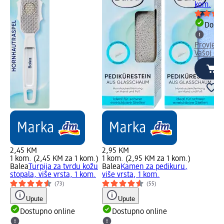
kom.
Dostu
Provjeri
Vašoj dm
2,45 KM
2,95 KM
1 kom. (2,45 KM za 1 kom.)
1 kom. (2,95 KM za 1 kom.)
Balea
Turpija za tvrdu kožu
Balea
Kamen za pedikuru,
stopala, više vrsta, 1 kom.
više vrsta, 1 kom.
(73)
(55)
Upute
Upute
Dostupno online
Dostupno online