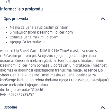
Informacije o proizvodu
Opis proizvoda
Maska za usne s ružičastim printom
S hijaluronskom kiselinom i glicerinom
Ostavlja usne mekim i glatkim
Njegujuća formulacija
essence Lip Sheet Can't Talk! It ́s Me Time! maska za usne s
ružičastim printom pruža nježnu njegu i ugodan osjećaj na
usnama, čineći ih mekim i glatkim. Formulacija s hijaluronskom
kiselinom i glicerinom pomaže u održavanju hidratacije i nježnosti,
dok maska doprinosi opuštajućim trenucima njege. essence Lip
Sheet Can't Talk! It ́s Me Time! maska za usne idealna je za
korištenje kada je potrebna dodatna njega i relaksacija, ostavljajući
usne mekanim i njegovanima.
dm broj proizvoda: 3116616
EAN: 4059729585257
Osobine