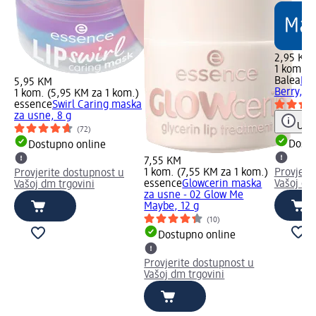
2,95 KM
1 kom. (
Balea
Mas
5,95 KM
Berry, 1
1 kom. (5,95 KM za 1 kom.)
essence
Swirl Caring maska
za usne, 8 g
Uput
(72)
Dostu
Dostupno online
7,55 KM
1 kom. (7,55 KM za 1 kom.)
Provjeri
Provjerite dostupnost u
essence
Glowcerin maska
Vašoj dm
Vašoj dm trgovini
za usne - 02 Glow Me
Maybe, 12 g
(10)
Dostupno online
Provjerite dostupnost u
Vašoj dm trgovini