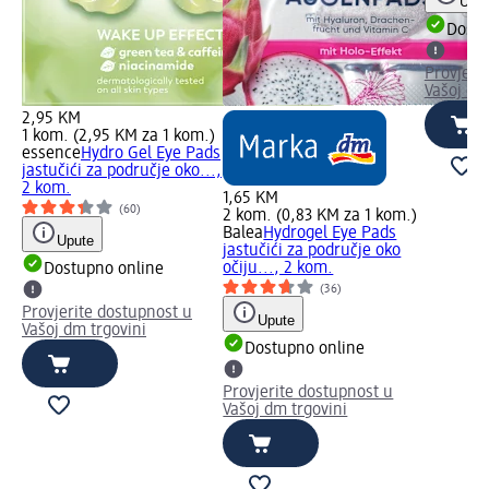
Uput
Dostu
Provjeri
Vašoj dm
2,95 KM
1 kom. (2,95 KM za 1 kom.)
essence
Hydro Gel Eye Pads
jastučići za područje oko...,
2 kom.
1,65 KM
(60)
2 kom. (0,83 KM za 1 kom.)
Balea
Hydrogel Eye Pads
Upute
jastučići za područje oko
očiju..., 2 kom.
Dostupno online
(36)
Provjerite dostupnost u
Upute
Vašoj dm trgovini
Dostupno online
Provjerite dostupnost u
Vašoj dm trgovini