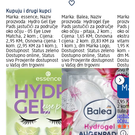
Kupuju i drugi kupci
Marka: essence; Naziv
Marka: Balea; Naziv
Marka: B
proizvoda: Hydro Gel Eye
proizvoda: Hydrogel Eye
proizvod
Pads jastučići za područje
Pads jastučići za područje
Pads jas
oko očiju - 05 Eye Love
oko očiju - pitaja, 2 kom.;
oko očiju
Matcha, 2 kom.; Cijena:
Cijena: 1,65 KM; Osnovna
ekstrakt 
2,95 KM; Osnovna cijena: 1
cijena: 2 kom. (0,83 KM za
vitamin 
kom. (2,95 KM za 1 kom.);
1 kom.); dm Marka Logo;
1,95 KM;
Dostupnost: Status zeleno
Dostupnost: Status zeleno
kom. (0,
Dostupno online, Status
Dostupno online, Status
dm Mark
sivo Provjerite dostupnost
sivo Provjerite dostupnost
Dostupno
u Vašoj dm trgovini
u Vašoj dm trgovini
Dostupno
sivo Pro
u Vašoj 
1,95 KM
2 kom. (
Balea
Hyd
jastučići
očiju...,