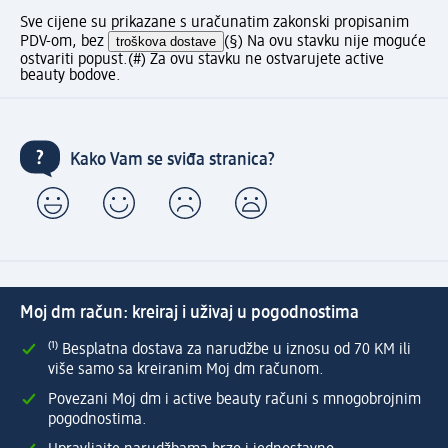
Sve cijene su prikazane s uračunatim zakonski propisanim
PDV-om, bez
troškova dostave
(§) Na ovu stavku nije moguće
ostvariti popust.
(#) Za ovu stavku ne ostvarujete active
beauty bodove.
Kako Vam se sviđa stranica?
Moj dm račun: kreiraj i uživaj u pogodnostima
⁽¹⁾ Besplatna dostava za narudžbe u iznosu od 70 KM ili
više samo sa kreiranim Moj dm računom.
Povezani Moj dm i active beauty računi s mnogobrojnim
pogodnostima.