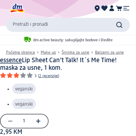
Pretraži i pronađi
dm active beauty: sakupljajte bodove i štedite
Početna stranica
Make up
Šminka za usne
Balzami za usne
essence
Lip Sheet Can't Talk! It´s Me Time!
maska za usne, 1 kom.
3
(
2 recenzije
)
veganski
veganski
2,95 KM