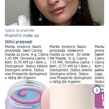
Sjajno za praznike
Sav
Praznični make up
Je
Slični proizvodi
Marka: essence; Naziv
Marka: essence; Naziv
Marka: B
proizvoda: Swirl Caring
proizvoda: Glowcerin
proizvod
maska za usne, 8 g; Cijena:
maska za usne - 02 Glow
Sweet Be
5,95 KM; Osnovna cijena: 1
Me Maybe, 12 g; Cijena:
Cijena: 
kom. (5,95 KM za 1 kom.);
7,55 KM; Osnovna cijena: 1
cijena: 1
Dostupnost: Status zeleno
kom. (7,55 KM za 1 kom.);
kom.); L
Dostupno online, Status
Dostupnost: Status zeleno
pakovanj
sivo Provjerite dostupnost
Dostupno online, Status
Logo; Do
u Vašoj dm trgovini
sivo Provjerite dostupnost
zeleno D
u Vašoj dm trgovini
Status si
dostupno
trgovini