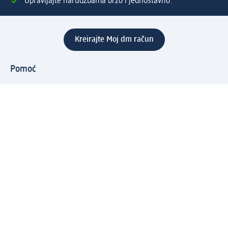
Upravljajte narudžbama brzo i jednostavno.
Kreirajte Moj dm račun
Pomoć
Programi i usluge
dm služba za korisnike
Načini i troškovi dostave
Povrat proizvoda
Preduzeće
O nama
Odgovornost
Karijera
PR i mediji
Svijet proizvoda
dm Svijet