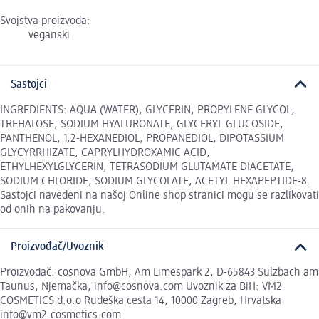
Svojstva proizvoda:
veganski
Sastojci
INGREDIENTS: AQUA (WATER), GLYCERIN, PROPYLENE GLYCOL,
TREHALOSE, SODIUM HYALURONATE, GLYCERYL GLUCOSIDE,
PANTHENOL, 1,2-HEXANEDIOL, PROPANEDIOL, DIPOTASSIUM
GLYCYRRHIZATE, CAPRYLHYDROXAMIC ACID,
ETHYLHEXYLGLYCERIN, TETRASODIUM GLUTAMATE DIACETATE,
SODIUM CHLORIDE, SODIUM GLYCOLATE, ACETYL HEXAPEPTIDE-8.
Sastojci navedeni na našoj Online shop stranici mogu se razlikovati
od onih na pakovanju.
Proizvođač/Uvoznik
Proizvođač: cosnova GmbH, Am Limespark 2, D-65843 Sulzbach am
Taunus, Njemačka, info@cosnova.com Uvoznik za BiH: VM2
COSMETICS d.o.o Rudeška cesta 14, 10000 Zagreb, Hrvatska
info@vm2-cosmetics.com