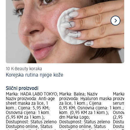
10 K-Beauty koraka
Po
Korejska rutina njege kože
ug
Ko
Slični proizvodi
Marka: HADA LABO TOKYO;
Marka: Balea; Naziv
Marka: M
Naziv proizvoda: Anti-age
proizvoda: Hyaluron maska
proizvod
sheet maska za lice, 1
za lice, 1 kom.; Cijena:
serum ma
kom.; Cijena: 5,95 KM;
0,95 KM; Osnovna cijena: 1
kom.; Ci
Osnovna cijena: 1 kom.
kom. (0,95 KM za 1 kom.);
Osnovna 
(5,95 KM za 1 kom.);
dm Marka Logo;
(2,95 KM
Dostupnost: Status zeleno
Dostupnost: Status zeleno
Dostupno
Dostupno online, Status
Dostupno online, Status
Dostupno