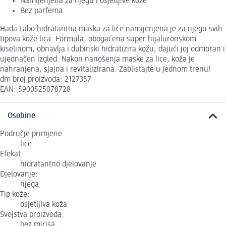
Namijenjena za njegu i osjetljive kože
Bez parfema
Hada Labo hidratantna maska za lice namijenjena je za njegu svih
tipova kože lica. Formula, obogaćena super hijaluronskom
kiselinom, obnavlja i dubinski hidratizira kožu, dajući joj odmoran i
ujednačen izgled. Nakon nanošenja maske za lice, koža je
nahranjena, sjajna i revitalizirana. Zablistajte u jednom trenu!
dm broj proizvoda: 2127357
EAN: 5900525078728
Osobine
Područje primjene:
lice
Efekat:
hidratantno djelovanje
Djelovanje:
njega
Tip kože:
osjetljiva koža
Svojstva proizvoda:
bez mirisa