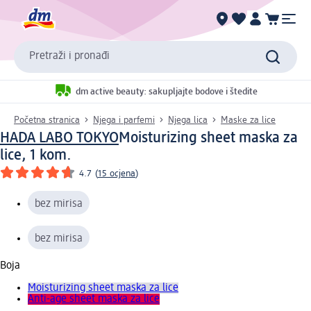
Pretraži i pronađi
dm active beauty: sakupljajte bodove i štedite
Početna stranica
Njega i parfemi
Njega lica
Maske za lice
HADA LABO TOKYO
Moisturizing sheet maska za
lice, 1 kom.
4.7
(
15 ocjena
)
bez mirisa
bez mirisa
Boja
Moisturizing sheet maska za lice
Anti-age sheet maska za lice