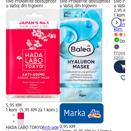
sivo Provjerite dostupnost
sivo Provjerite dostupnost
sivo Pro
u Vašoj dm trgovini
u Vašoj dm trgovini
u Vašoj 
2,95 KM
1 kom. (
MBeauty
serum ma
kom.
Dostu
Provjeri
Vašoj dm
5,95 KM
1 kom. (5,95 KM za 1 kom.)
0,95 KM
HADA LABO TOKYO
Anti-age