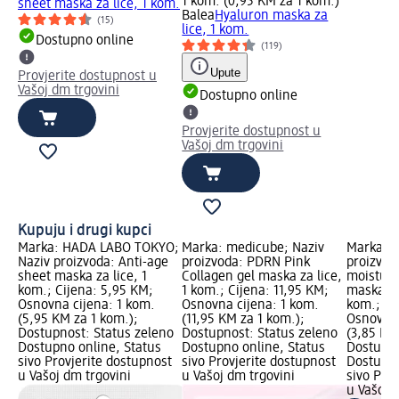
1 kom. (0,95 KM za 1 kom.)
sheet maska za lice, 1 kom.
Balea
Hyaluron maska za
(15)
lice, 1 kom.
Dostupno online
(119)
Upute
Provjerite dostupnost u
Vašoj dm trgovini
Dostupno online
Provjerite dostupnost u
Vašoj dm trgovini
Kupuju i drugi kupci
Marka: HADA LABO TOKYO;
Marka: medicube; Naziv
Marka: I
Naziv proizvoda: Anti-age
proizvoda: PDRN Pink
proizvod
sheet maska za lice, 1
Collagen gel maska za lice,
moisture
kom.; Cijena: 5,95 KM;
1 kom.; Cijena: 11,95 KM;
maska za 
Osnovna cijena: 1 kom.
Osnovna cijena: 1 kom.
kom.; Ci
(5,95 KM za 1 kom.);
(11,95 KM za 1 kom.);
Osnovna 
Dostupnost: Status zeleno
Dostupnost: Status zeleno
(3,85 KM
Dostupno online, Status
Dostupno online, Status
Dostupno
sivo Provjerite dostupnost
sivo Provjerite dostupnost
Dostupno
u Vašoj dm trgovini
u Vašoj dm trgovini
sivo Pro
u Vašoj 