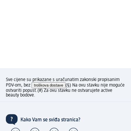
Sve cijene su prikazane s uračunatim zakonski propisanim
PDV-om, bez
troškova dostave
(§) Na ovu stavku nije moguće
ostvariti popust.
(#) Za ovu stavku ne ostvarujete active
beauty bodove.
Kako Vam se sviđa stranica?