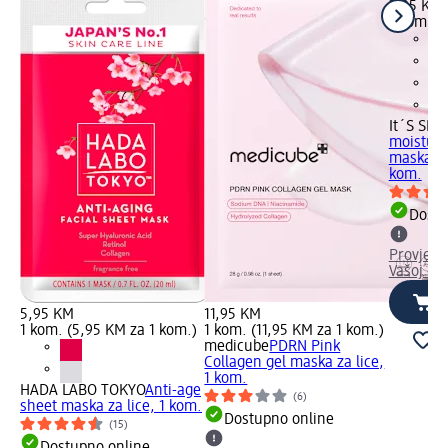
3,85 KM
1 kom. (
It´S SKI
moisture
maska za 
kom.
Dostu
Provjeri
Vašoj dm
5,95 KM
11,95 KM
1 kom. (5,95 KM za 1 kom.)
1 kom. (11,95 KM za 1 kom.)
medicube
PDRN Pink
Collagen gel maska za lice,
1 kom.
HADA LABO TOKYO
Anti-age
(6)
sheet maska za lice, 1 kom.
Dostupno online
(15)
Dostupno online