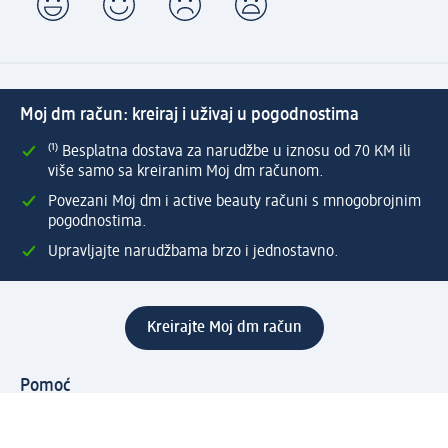
Moj dm račun: kreiraj i uživaj u pogodnostima
⁽¹⁾ Besplatna dostava za narudžbe u iznosu od 70 KM ili
više samo sa kreiranim Moj dm računom.
Povezani Moj dm i active beauty računi s mnogobrojnim
pogodnostima.
Upravljajte narudžbama brzo i jednostavno.
Kreirajte Moj dm račun
Pomoć
Programi i usluge
dm služba za korisnike