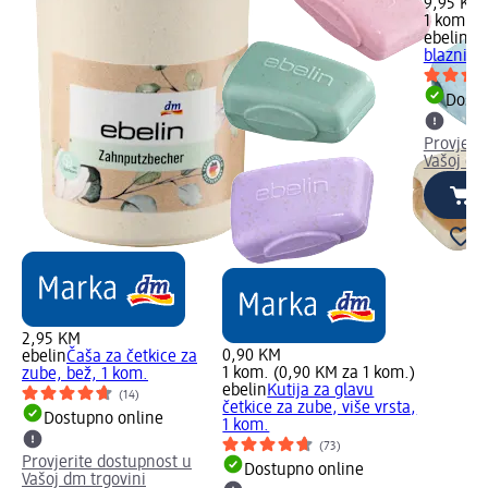
9,95 KM
1 kom. (
ebelin
Or
blaznice
Dostu
Provjeri
Vašoj dm
2,95 KM
0,90 KM
ebelin
Čaša za četkice za
1 kom. (0,90 KM za 1 kom.)
zube, bež, 1 kom.
ebelin
Kutija za glavu
(14)
četkice za zube, više vrsta,
Dostupno online
1 kom.
(73)
Provjerite dostupnost u
Dostupno online
Vašoj dm trgovini