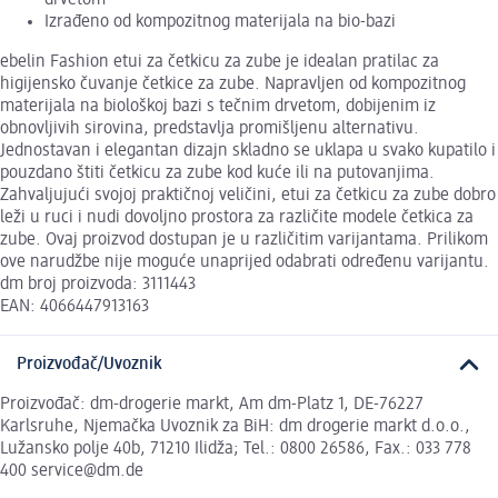
Izrađeno od kompozitnog materijala na bio-bazi
ebelin Fashion etui za četkicu za zube je idealan pratilac za
higijensko čuvanje četkice za zube. Napravljen od kompozitnog
materijala na biološkoj bazi s tečnim drvetom, dobijenim iz
obnovljivih sirovina, predstavlja promišljenu alternativu.
Jednostavan i elegantan dizajn skladno se uklapa u svako kupatilo i
pouzdano štiti četkicu za zube kod kuće ili na putovanjima.
Zahvaljujući svojoj praktičnoj veličini, etui za četkicu za zube dobro
leži u ruci i nudi dovoljno prostora za različite modele četkica za
zube. Ovaj proizvod dostupan je u različitim varijantama. Prilikom
ove narudžbe nije moguće unaprijed odabrati određenu varijantu.
dm broj proizvoda: 3111443
EAN: 4066447913163
Proizvođač/Uvoznik
Proizvođač: dm-drogerie markt, Am dm-Platz 1, DE-76227
Karlsruhe, Njemačka Uvoznik za BiH: dm drogerie markt d.o.o.,
Lužansko polje 40b, 71210 Ilidža; Tel.: 0800 26586, Fax.: 033 778
400 service@dm.de