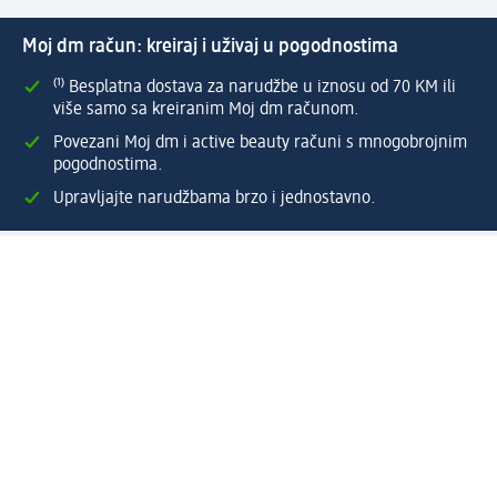
Moj dm račun: kreiraj i uživaj u pogodnostima
⁽¹⁾ Besplatna dostava za narudžbe u iznosu od 70 KM ili
više samo sa kreiranim Moj dm računom.
Povezani Moj dm i active beauty računi s mnogobrojnim
pogodnostima.
Upravljajte narudžbama brzo i jednostavno.
Kreirajte Moj dm račun
Pomoć
Programi i usluge
dm služba za korisnike
Načini i troškovi dostave
Povrat proizvoda
Preduzeće