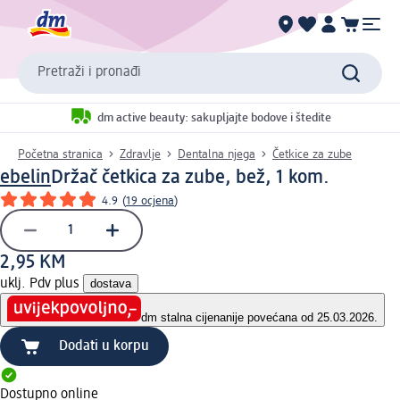
Pretraži i pronađi
dm active beauty: sakupljajte bodove i štedite
Početna stranica
Zdravlje
Dentalna njega
Četkice za zube
ebelin
Držač četkica za zube, bež, 1 kom.
4.9
(
19 ocjena
)
2,95 KM
uklj. Pdv plus
dostava
dm stalna cijena
nije povećana od 25.03.2026.
Dodati u korpu
Dostupno online