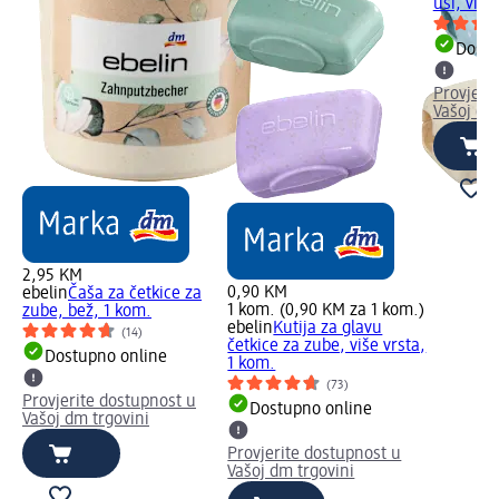
uši, više
Dostu
Provjeri
Vašoj dm
2,95 KM
0,90 KM
ebelin
Čaša za četkice za
1 kom. (0,90 KM za 1 kom.)
zube, bež, 1 kom.
ebelin
Kutija za glavu
(14)
četkice za zube, više vrsta,
Dostupno online
1 kom.
(73)
Provjerite dostupnost u
Dostupno online
Vašoj dm trgovini
Provjerite dostupnost u
Vašoj dm trgovini