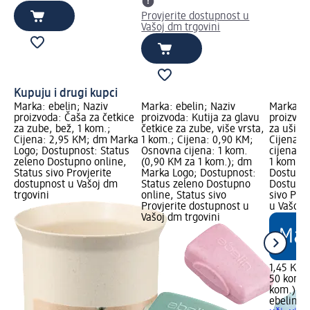
Provjerite dostupnost u
Vašoj dm trgovini
Kupuju i drugi kupci
Marka: ebelin; Naziv
Marka: ebelin; Naziv
Marka: e
proizvoda: Čaša za četkice
proizvoda: Kutija za glavu
proizvod
za zube, bež, 1 kom.;
četkice za zube, više vrsta,
za uši, v
Cijena: 2,95 KM; dm Marka
1 kom.; Cijena: 0,90 KM;
Cijena: 
Logo; Dostupnost: Status
Osnovna cijena: 1 kom.
cijena: 
zeleno Dostupno online,
(0,90 KM za 1 kom.); dm
1 kom.);
Status sivo Provjerite
Marka Logo; Dostupnost:
Dostupno
dostupnost u Vašoj dm
Status zeleno Dostupno
Dostupno
trgovini
online, Status sivo
sivo Pro
Provjerite dostupnost u
u Vašoj 
Vašoj dm trgovini
1,45 KM
50 kom. 
kom.)
ebelin
Pa