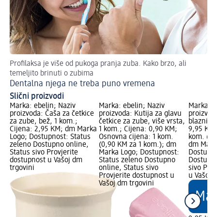
Profilaksa je više od pukoga pranja zuba. Kako brzo, ali
Ope
temeljito brinuti o zubima
pri
Dentalna njega ne treba puno vremena
Pr
Slični proizvodi
Marka: ebelin; Naziv
Marka: ebelin; Naziv
Marka: e
proizvoda: Čaša za četkice
proizvoda: Kutija za glavu
proizvod
za zube, bež, 1 kom.;
četkice za zube, više vrsta,
blaznice,
Cijena: 2,95 KM; dm Marka
1 kom.; Cijena: 0,90 KM;
9,95 KM;
Logo; Dostupnost: Status
Osnovna cijena: 1 kom.
kom. (9,
zeleno Dostupno online,
(0,90 KM za 1 kom.); dm
dm Mark
Status sivo Provjerite
Marka Logo; Dostupnost:
Dostupno
dostupnost u Vašoj dm
Status zeleno Dostupno
Dostupno
trgovini
online, Status sivo
sivo Pro
Provjerite dostupnost u
u Vašoj 
Vašoj dm trgovini