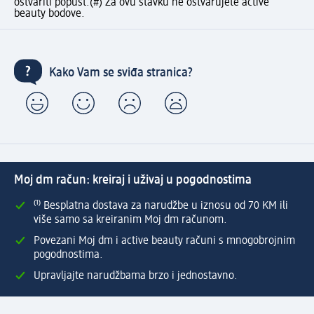
ostvariti popust.
(#) Za ovu stavku ne ostvarujete active
beauty bodove.
Kako Vam se sviđa stranica?
Moj dm račun: kreiraj i uživaj u pogodnostima
⁽¹⁾ Besplatna dostava za narudžbe u iznosu od 70 KM ili
više samo sa kreiranim Moj dm računom.
Povezani Moj dm i active beauty računi s mnogobrojnim
pogodnostima.
Upravljajte narudžbama brzo i jednostavno.