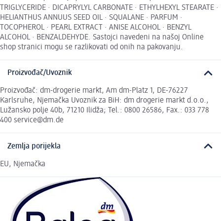
TRIGLYCERIDE · DICAPRYLYL CARBONATE · ETHYLHEXYL STEARATE ·
HELIANTHUS ANNUUS SEED OIL · SQUALANE · PARFUM ·
TOCOPHEROL · PEARL EXTRACT · ANISE ALCOHOL · BENZYL
ALCOHOL · BENZALDEHYDE. Sastojci navedeni na našoj Online
shop stranici mogu se razlikovati od onih na pakovanju.
Proizvođač/Uvoznik
Proizvođač: dm-drogerie markt, Am dm-Platz 1, DE-76227
Karlsruhe, Njemačka Uvoznik za BiH: dm drogerie markt d.o.o.,
Lužansko polje 40b, 71210 Ilidža; Tel.: 0800 26586, Fax.: 033 778
400 service@dm.de
Zemlja porijekla
EU, Njemačka