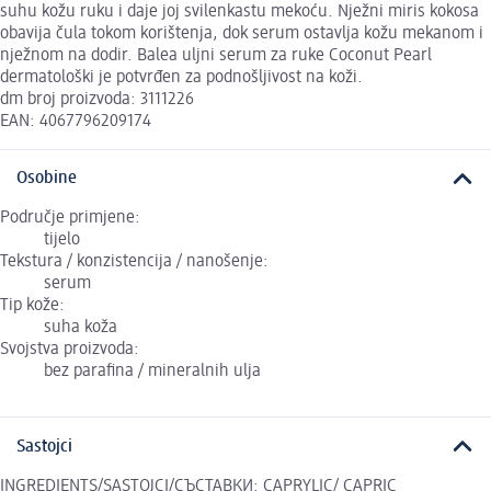
suhu kožu ruku i daje joj svilenkastu mekoću. Nježni miris kokosa
obavija čula tokom korištenja, dok serum ostavlja kožu mekanom i
nježnom na dodir. Balea uljni serum za ruke Coconut Pearl
dermatološki je potvrđen za podnošljivost na koži.
dm broj proizvoda: 3111226
EAN: 4067796209174
Osobine
Područje primjene:
tijelo
Tekstura / konzistencija / nanošenje:
serum
Tip kože:
suha koža
Svojstva proizvoda:
bez parafina / mineralnih ulja
Sastojci
INGREDIENTS/SASTOJCI/СЪСТАВКИ: CAPRYLIC/ CAPRIC