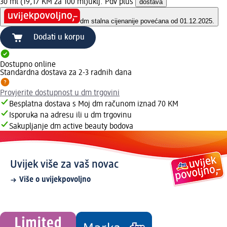
30 ml (19,17 KM za 100 ml)
uklj. Pdv plus
dostava
dm stalna cijena
nije povećana od 01.12.2025.
Dodati u korpu
Dostupno online
Standardna dostava za 2-3 radnih dana
Provjerite dostupnost u dm trgovini
Besplatna dostava s Moj dm računom iznad 70 KM
Isporuka na adresu ili u dm trgovinu
Sakupljanje dm active beauty bodova
Uvijek više za vaš novac
Više o uvijekpovoljno