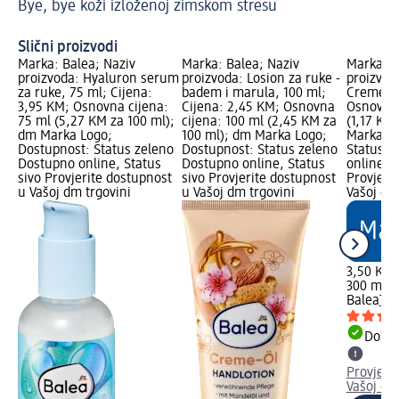
Bye, bye koži izloženoj zimskom stresu
Iz
Slični proizvodi
Marka: Balea; Naziv
Marka: Balea; Naziv
Marka: B
proizvoda: Hyaluron serum
proizvoda: Losion za ruke -
proizvod
za ruke, 75 ml; Cijena:
badem i marula, 100 ml;
Creme-Öl
3,95 KM; Osnovna cijena:
Cijena: 2,45 KM; Osnovna
Osnovna 
75 ml (5,27 KM za 100 ml);
cijena: 100 ml (2,45 KM za
(1,17 KM
dm Marka Logo;
100 ml); dm Marka Logo;
Marka Lo
Dostupnost: Status zeleno
Dostupnost: Status zeleno
Status z
Dostupno online, Status
Dostupno online, Status
online, S
sivo Provjerite dostupnost
sivo Provjerite dostupnost
Provjeri
u Vašoj dm trgovini
u Vašoj dm trgovini
Vašoj dm
3,50 KM
300 ml (
Balea
Teč
Dostu
Provjeri
Vašoj dm