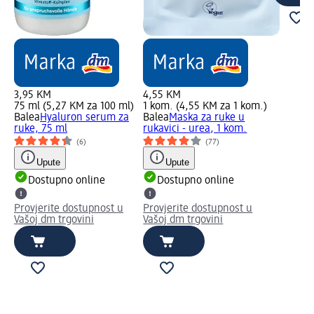
3,95 KM
4,55 KM
75 ml (5,27 KM za 100 ml)
1 kom. (4,55 KM za 1 kom.)
Balea
Hyaluron serum za
Balea
Maska za ruke u
ruke, 75 ml
rukavici - urea, 1 kom.
(6)
(77)
Upute
Upute
Dostupno online
Dostupno online
Provjerite dostupnost u
Provjerite dostupnost u
Vašoj dm trgovini
Vašoj dm trgovini