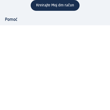
Kreirajte Moj dm račun
Pomoć
Programi i usluge
dm služba za korisnike
Načini i troškovi dostave
Povrat proizvoda
Preduzeće
O nama
Odgovornost
Karijera
PR i mediji
Svijet proizvoda
dm Svijet