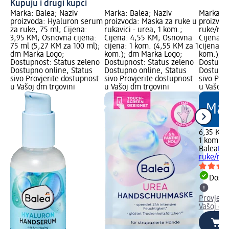
Kupuju i drugi kupci
Marka: Balea; Naziv
Marka: Balea; Naziv
Marka: B
proizvoda: Hyaluron serum
proizvoda: Maska za ruke u
proizvod
za ruke, 75 ml; Cijena:
rukavici - urea, 1 kom.;
ruke/ruk
3,95 KM; Osnovna cijena:
Cijena: 4,55 KM; Osnovna
Cijena: 
75 ml (5,27 KM za 100 ml);
cijena: 1 kom. (4,55 KM za 1
cijena: 1
dm Marka Logo;
kom.); dm Marka Logo;
kom.); d
Dostupnost: Status zeleno
Dostupnost: Status zeleno
Dostupno
Dostupno online, Status
Dostupno online, Status
Dostupno
sivo Provjerite dostupnost
sivo Provjerite dostupnost
sivo Pro
u Vašoj dm trgovini
u Vašoj dm trgovini
u Vašoj 
6,35 KM
1 kom. (
Balea
Bal
ruke/ruk
Dostu
Provjeri
Vašoj dm