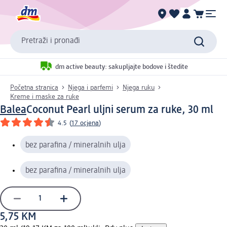
Pretraži i pronađi
dm active beauty: sakupljajte bodove i štedite
Početna stranica
Njega i parfemi
Njega ruku
Kreme i maske za ruke
Balea
Coconut Pearl uljni serum za ruke, 30 ml
4.5
(
17 ocjena
)
bez parafina / mineralnih ulja
bez parafina / mineralnih ulja
5,75 KM