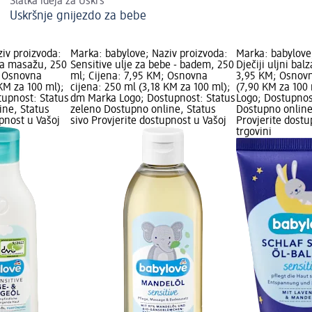
Slatka ideja za Uskrs
Uskršnje gnijezdo za bebe
iv proizvoda:
Marka: babylove; Naziv proizvoda:
Marka: babylove
 za masažu, 250
Sensitive ulje za bebe - badem, 250
Dječiji uljni bal
; Osnovna
ml; Cijena: 7,95 KM; Osnovna
3,95 KM; Osnovn
 KM za 100 ml);
cijena: 250 ml (3,18 KM za 100 ml);
(7,90 KM za 100
upnost: Status
dm Marka Logo; Dostupnost: Status
Logo; Dostupnos
ine, Status
zeleno Dostupno online, Status
Dostupno online
upnost u Vašoj
sivo Provjerite dostupnost u Vašoj
Provjerite dost
trgovini