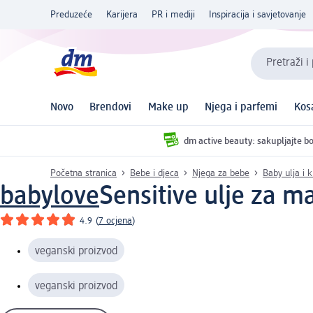
Preduzeće
Karijera
PR i mediji
Inspiracija i savjetovanje
Pretraži i
Novo
Brendovi
Make up
Njega i parfemi
Kos
dm active beauty: sakupljajte bo
Početna stranica
Bebe i djeca
Njega za bebe
Baby ulja i
babylove
Sensitive ulje za m
4.9
(
7 ocjena
)
veganski proizvod
veganski proizvod