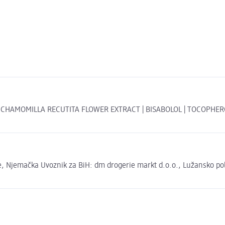
CHAMOMILLA RECUTITA FLOWER EXTRACT | BISABOLOL | TOCOPHEROL 
 Njemačka Uvoznik za BiH: dm drogerie markt d.o.o., Lužansko polje