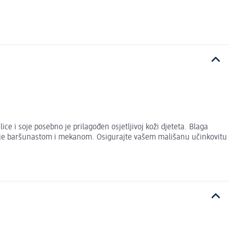
e i soje posebno je prilagođen osjetljivoj koži djeteta. Blaga
ći je baršunastom i mekanom. Osigurajte vašem mališanu učinkovitu