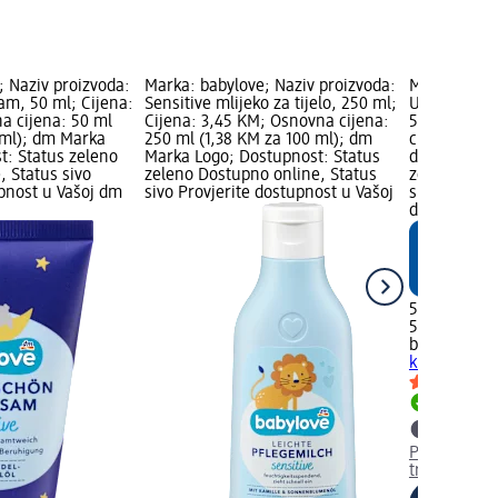
; Naziv proizvoda:
Marka: babylove; Naziv proizvoda:
Marka: baby
zam, 50 ml; Cijena:
Sensitive mlijeko za tijelo, 250 ml;
Ultra Sensit
a cijena: 50 ml
Cijena: 3,45 KM; Osnovna cijena:
500 ml; Cij
 ml); dm Marka
250 ml (1,38 KM za 100 ml); dm
cijena: 500 
t: Status zeleno
Marka Logo; Dostupnost: Status
dm Marka Lo
, Status sivo
zeleno Dostupno online, Status
zeleno Dost
upnost u Vašoj dm
sivo Provjerite dostupnost u Vašoj
sivo Provjer
dm trgovini
5,95 KM
500 ml (1,1
babylove
Ult
kupanje, 50
Dostupno
Provjerite 
trgovini