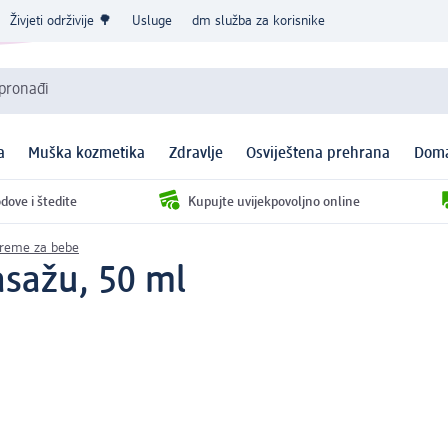
Živjeti održivije 🌳
Usluge
dm služba za korisnike
 pronađi
a
Muška kozmetika
Zdravlje
Osviještena prehrana
Doma
dove i štedite
Kupujte uvijekpovoljno online
 kreme za bebe
asažu, 50 ml