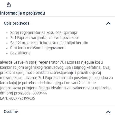
Informacije o proizvodu
Opis proizvoda
Sprej regenerator za kosu bez ispiranja
7u1 Express varijanta, za sve tipove kose
Sadrži organsko ricinusovo ulje i biljni keratin
Čini kosu mekšom i njegovanom
Bez silikona
alverde Leave-in sprej regenerator 7u1 Express njeguje kosu
kombinacijom organskog ricinusovog ulja i biljnog keratina. Ovaj
praktični sprej može olakšati raščešljavanje i pružiti osjećaj
mekane kose. alverde 7u1 Express formula posebno je pogodna za
kosu kojoj je potrebna dodatna njega i ne sadrži silikone.
Jednostavna primjena čini ga idealnim za svakodnevnu upotrebu.
dm broj proizvoda: 3090444
EAN: 4067796199635
Osobine