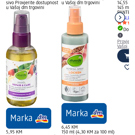
sivo Provjerite dostupnost
u Vašoj dm trgovini
14,55 K
u Vašoj dm trgovini
145 ml (
PANTENE
kosu u s
Dostu
Provjeri
Vašoj dm
6,45 KM
5,95 KM
150 ml (4,30 KM za 100 ml)