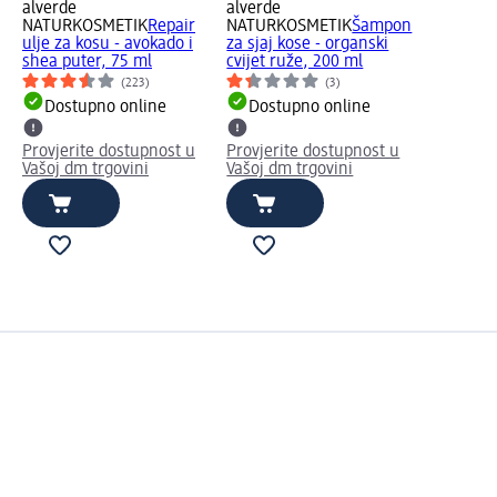
alverde
alverde
NATURKOSMETIK
Repair
NATURKOSMETIK
Šampon
ulje za kosu - avokado i
za sjaj kose - organski
shea puter, 75 ml
cvijet ruže, 200 ml
(223)
(3)
Dostupno online
Dostupno online
Provjerite dostupnost u
Provjerite dostupnost u
Vašoj dm trgovini
Vašoj dm trgovini