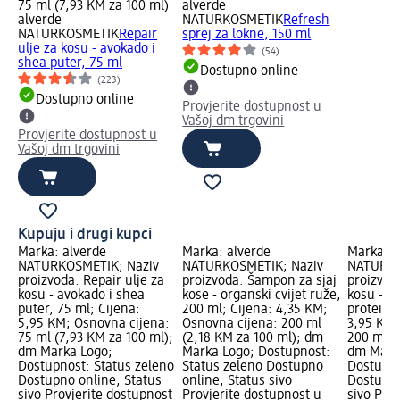
75 ml (7,93 KM za 100 ml)
alverde
alverde
NATURKOSMETIK
Refresh
NATURKOSMETIK
Repair
sprej za lokne, 150 ml
ulje za kosu - avokado i
(54)
shea puter, 75 ml
Dostupno online
(223)
Dostupno online
Provjerite dostupnost u
Vašoj dm trgovini
Provjerite dostupnost u
Vašoj dm trgovini
Kupuju i drugi kupci
Marka: alverde
Marka: alverde
Marka: a
NATURKOSMETIK; Naziv
NATURKOSMETIK; Naziv
NATURKO
proizvoda: Repair ulje za
proizvoda: Šampon za sjaj
proizvod
kosu - avokado i shea
kose - organski cvijet ruže,
kosu - ru
puter, 75 ml; Cijena:
200 ml; Cijena: 4,35 KM;
proteini,
5,95 KM; Osnovna cijena:
Osnovna cijena: 200 ml
3,95 KM;
75 ml (7,93 KM za 100 ml);
(2,18 KM za 100 ml); dm
200 ml (
dm Marka Logo;
Marka Logo; Dostupnost:
dm Mark
Dostupnost: Status zeleno
Status zeleno Dostupno
Dostupno
Dostupno online, Status
online, Status sivo
Dostupno
sivo Provjerite dostupnost
Provjerite dostupnost u
sivo Pro