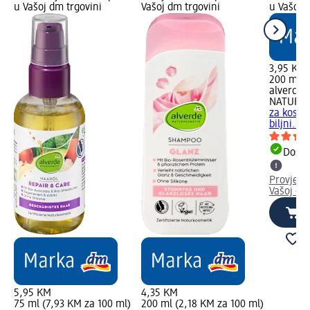
u Vašoj dm trgovini
Vašoj dm trgovini
u Vašoj 
3,95 KM
200 ml (
alverde
NATURK
za kosu -
biljni...
Dostu
Provjeri
Vašoj dm
5,95 KM
4,35 KM
75 ml (7,93 KM za 100 ml)
200 ml (2,18 KM za 100 ml)