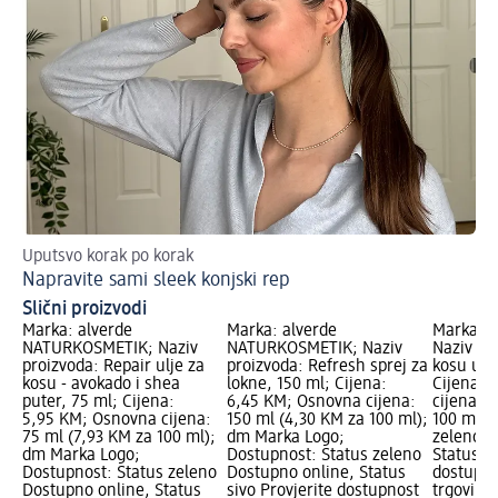
Uputsvo korak po korak
Sti
Napravite sami sleek konjski rep
Fri
Slični proizvodi
Marka: alverde
Marka: alverde
Marka: 
NATURKOSMETIK; Naziv
NATURKOSMETIK; Naziv
Naziv pro
proizvoda: Repair ulje za
proizvoda: Refresh sprej za
kosu u s
kosu - avokado i shea
lokne, 150 ml; Cijena:
Cijena: 
puter, 75 ml; Cijena:
6,45 KM; Osnovna cijena:
cijena: 
5,95 KM; Osnovna cijena:
150 ml (4,30 KM za 100 ml);
100 ml);
75 ml (7,93 KM za 100 ml);
dm Marka Logo;
zeleno D
dm Marka Logo;
Dostupnost: Status zeleno
Status si
Dostupnost: Status zeleno
Dostupno online, Status
dostupno
Dostupno online, Status
sivo Provjerite dostupnost
trgovini