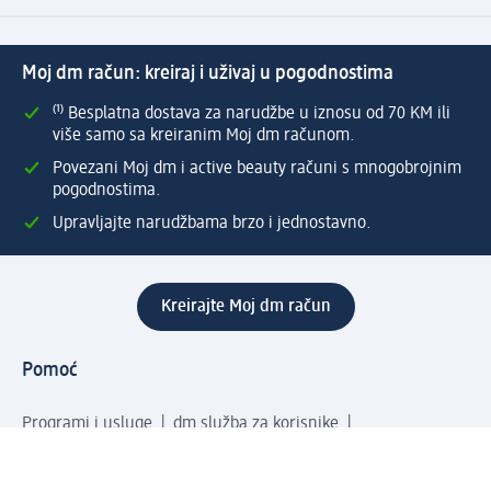
Moj dm račun: kreiraj i uživaj u pogodnostima
⁽¹⁾ Besplatna dostava za narudžbe u iznosu od 70 KM ili
više samo sa kreiranim Moj dm računom.
Povezani Moj dm i active beauty računi s mnogobrojnim
pogodnostima.
Upravljajte narudžbama brzo i jednostavno.
Kreirajte Moj dm račun
Pomoć
Programi i usluge
dm služba za korisnike
Načini i troškovi dostave
Povrat proizvoda