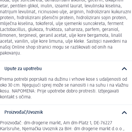
voda, ulje suncokreta, denaturisani alkohol, glicerin, dikaprilni
etar, pentilen glikol, inulin, izoamil laurat, levulinska kiselina,
natrijum levulinat, ricinusovo ulje, arginin, hidrolizirani kukuruzni
protein, hidrolizirani pšenični protein, hidrolizirani sojin protein,
mliječna kiselina, tokoferol, ulje sjemenki suncokreta, ferment
Lactobacillus, glukoza, fruktoza, saharoza, parfem, geraniol,
limonen, terpineol, geranil acetat, ulje kore bergamota, linalil
acetat, vanilin, ulje kore limuna, ulje kleke. Sastojci navedeni na
našoj Online shop stranici mogu se razlikovati od onih na
pakovanju.
Upute za upotrebu
Prema potrebi poprskati na dužinu i vrhove kose s udaljenosti od
oko 30 cm. Njegujući sprej može se nanositi i na suhu i na vlažnu
kosu. NAPOMENA: Prije upotrebe dobro protresti. Izbjegavati
kontakt s očima.
Proizvođač/Uvoznik
Proizvođač: dm-drogerie markt, Am dm-Platz 1, DE-76227
Karlsruhe, Njemačka Uvoznik za BiH: dm drogerie markt d.o.o.,