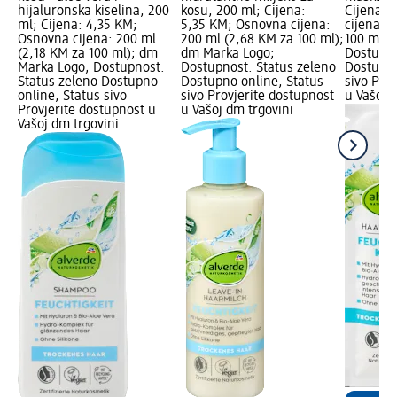
hijaluronska kiselina, 200
kosu, 200 ml; Cijena:
Cijena: 
ml; Cijena: 4,35 KM;
5,35 KM; Osnovna cijena:
cijena: 
Osnovna cijena: 200 ml
200 ml (2,68 KM za 100 ml);
100 ml);
(2,18 KM za 100 ml); dm
dm Marka Logo;
Dostupno
Marka Logo; Dostupnost:
Dostupnost: Status zeleno
Dostupno
Status zeleno Dostupno
Dostupno online, Status
sivo Pro
online, Status sivo
sivo Provjerite dostupnost
u Vašoj 
Provjerite dostupnost u
u Vašoj dm trgovini
Vašoj dm trgovini