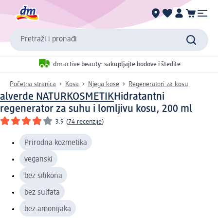
Pretraži i pronađi
dm active beauty: sakupljajte bodove i štedite
Početna stranica
Kosa
Njega kose
Regeneratori za kosu
alverde NATURKOSMETIK
Hidratantni
regenerator za suhu i lomljivu kosu, 200 ml
3.9
(
74 recenzije
)
Prirodna kozmetika
veganski
bez silikona
bez sulfata
bez amonijaka