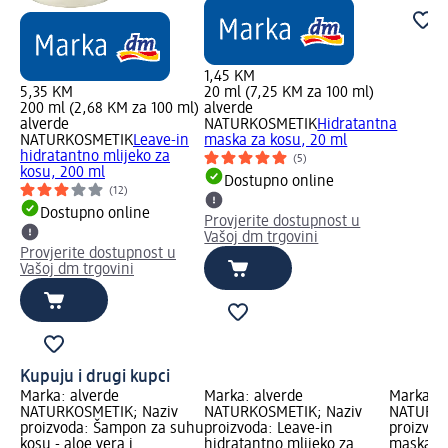
1,45 KM
5,35 KM
20 ml (7,25 KM za 100 ml)
200 ml (2,68 KM za 100 ml)
alverde
alverde
NATURKOSMETIK
Hidratantna
NATURKOSMETIK
Leave-in
maska za kosu, 20 ml
hidratantno mlijeko za
(5)
kosu, 200 ml
Dostupno online
(12)
Dostupno online
Provjerite dostupnost u
Vašoj dm trgovini
Provjerite dostupnost u
Vašoj dm trgovini
Kupuju i drugi kupci
Marka: alverde
Marka: alverde
Marka: a
NATURKOSMETIK; Naziv
NATURKOSMETIK; Naziv
NATURKO
proizvoda: Šampon za suhu
proizvoda: Leave-in
proizvod
kosu - aloe vera i
hidratantno mlijeko za
maska za