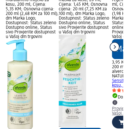
kosu, 200 ml; Cijena:
Cijena: 1,45 KM; Osnovna
ml; Cije
5,35 KM; Osnovna cijena:
cijena: 20 ml (7,25 KM za
Osnovna 
200 ml (2,68 KM za 100 ml);
100 ml); dm Marka Logo;
(1,98 KM
dm Marka Logo;
Dostupnost: Status zeleno
Marka Lo
Dostupnost: Status zeleno
Dostupno online, Status
Status z
Dostupno online, Status
sivo Provjerite dostupnost
online, S
sivo Provjerite dostupnost
u Vašoj dm trgovini
Provjeri
u Vašoj dm trgovini
Vašoj dm
3,95 KM
200 ml (
alverde
NATURK
Sensitiv
kosu, 20
Dostu
Provjeri
Vašoj dm