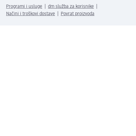
Programi i usluge
dm služba za korisnike
Načini i troškovi dostave
Povrat proizvoda
Preduzeće
O nama
Odgovornost
Karijera
PR i mediji
Svijet proizvoda
dm Svijet