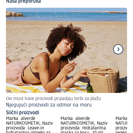
Naša preporuka
Ovi must have proizvodi pripadaju torbi za plažu
Naj
Njegujući proizvodi za odmor na moru
Su
Slični proizvodi
Marka: alverde
Marka: alverde
Marka: a
NATURKOSMETIK; Naziv
NATURKOSMETIK; Naziv
NATURKO
proizvoda: Leave-in
proizvoda: Hidratantna
proizvoda
hidratantno mlijeko za
maska za kosu, 20 ml;
regenera