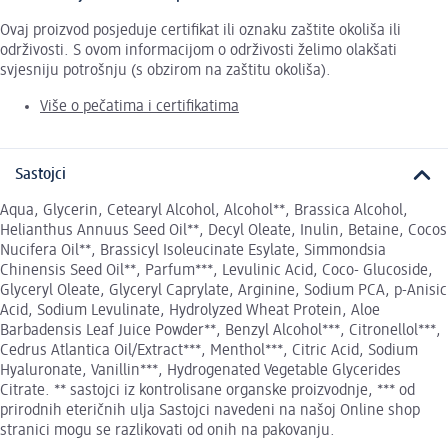
Ovaj proizvod posjeduje certifikat ili oznaku zaštite okoliša ili
održivosti. S ovom informacijom o održivosti želimo olakšati
svjesniju potrošnju (s obzirom na zaštitu okoliša).
Više o pečatima i certifikatima
Sastojci
Aqua, Glycerin, Cetearyl Alcohol, Alcohol**, Brassica Alcohol,
Helianthus Annuus Seed Oil**, Decyl Oleate, Inulin, Betaine, Cocos
Nucifera Oil**, Brassicyl Isoleucinate Esylate, Simmondsia
Chinensis Seed Oil**, Parfum***, Levulinic Acid, Coco- Glucoside,
Glyceryl Oleate, Glyceryl Caprylate, Arginine, Sodium PCA, p-Anisic
Acid, Sodium Levulinate, Hydrolyzed Wheat Protein, Aloe
Barbadensis Leaf Juice Powder**, Benzyl Alcohol***, Citronellol***,
Cedrus Atlantica Oil/Extract***, Menthol***, Citric Acid, Sodium
Hyaluronate, Vanillin***, Hydrogenated Vegetable Glycerides
Citrate. ** sastojci iz kontrolisane organske proizvodnje, *** od
prirodnih eteričnih ulja Sastojci navedeni na našoj Online shop
stranici mogu se razlikovati od onih na pakovanju.