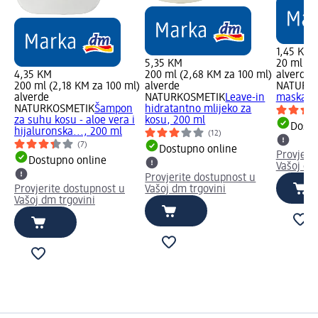
1,45 KM
5,35 KM
20 ml (7
4,35 KM
200 ml (2,68 KM za 100 ml)
alverde
200 ml (2,18 KM za 100 ml)
alverde
NATURK
alverde
NATURKOSMETIK
Leave-in
maska za
NATURKOSMETIK
Šampon
hidratantno mlijeko za
za suhu kosu - aloe vera i
kosu, 200 ml
Dostu
hijaluronska..., 200 ml
(12)
(7)
Dostupno online
Provjeri
Dostupno online
Vašoj dm
Provjerite dostupnost u
Provjerite dostupnost u
Vašoj dm trgovini
Vašoj dm trgovini