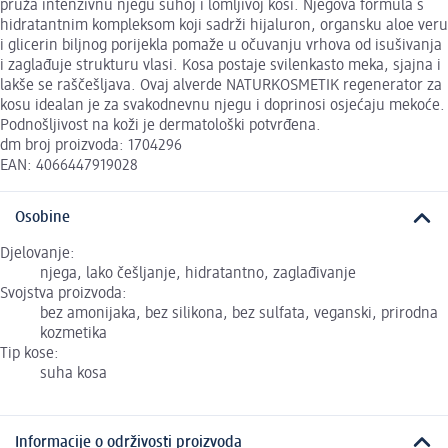
pruža intenzivnu njegu suhoj i lomljivoj kosi. Njegova formula s
hidratantnim kompleksom koji sadrži hijaluron, organsku aloe veru
i glicerin biljnog porijekla pomaže u očuvanju vrhova od isušivanja
i zaglađuje strukturu vlasi. Kosa postaje svilenkasto meka, sjajna i
lakše se raščešljava. Ovaj alverde NATURKOSMETIK regenerator za
kosu idealan je za svakodnevnu njegu i doprinosi osjećaju mekoće.
Podnošljivost na koži je dermatološki potvrđena.
dm broj proizvoda: 1704296
EAN: 4066447919028
Osobine
Djelovanje:
njega, lako češljanje, hidratantno, zaglađivanje
Svojstva proizvoda:
bez amonijaka, bez silikona, bez sulfata, veganski, prirodna
kozmetika
Tip kose:
suha kosa
Informacije o održivosti proizvoda