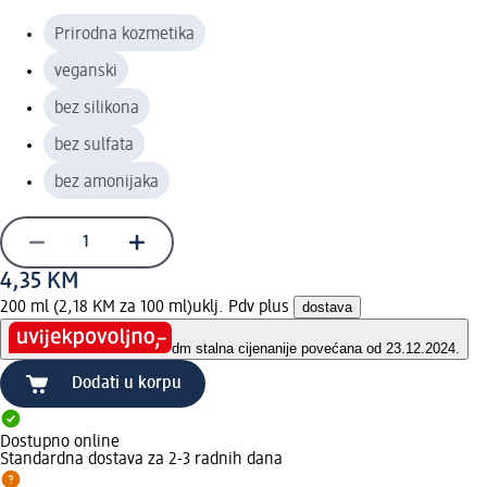
Prirodna kozmetika
veganski
bez silikona
bez sulfata
bez amonijaka
4,35 KM
200 ml (2,18 KM za 100 ml)
uklj. Pdv plus
dostava
dm stalna cijena
nije povećana od 23.12.2024.
Dodati u korpu
Dostupno online
Standardna dostava za 2-3 radnih dana