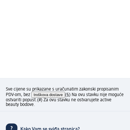
Sve cijene su prikazane s uračunatim zakonski propisanim
PDV-om, bez
troškova dostave
(§) Na ovu stavku nije moguće
ostvariti popust.
(#) Za ovu stavku ne ostvarujete active
beauty bodove.
Kako Vam se sviđa stranica?