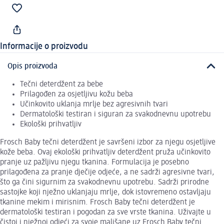
Informacije o proizvodu
Opis proizvoda
Tečni deterdžent za bebe
Prilagođen za osjetljivu kožu beba
Učinkovito uklanja mrlje bez agresivnih tvari
Dermatološki testiran i siguran za svakodnevnu upotrebu
Ekološki prihvatljiv
Frosch Baby tečni deterdžent je savršeni izbor za njegu osjetljive
kože beba. Ovaj ekološki prihvatljiv deterdžent pruža učinkovito
pranje uz pažljivu njegu tkanina. Formulacija je posebno
prilagođena za pranje dječije odjeće, a ne sadrži agresivne tvari,
što ga čini sigurnim za svakodnevnu upotrebu. Sadrži prirodne
sastojke koji nježno uklanjaju mrlje, dok istovremeno ostavljaju
tkanine mekim i mirisnim. Frosch Baby tečni deterdžent je
dermatološki testiran i pogodan za sve vrste tkanina. Uživajte u
čistoj i nježnoj odjeći za svoje mališane uz Frosch Baby tečni