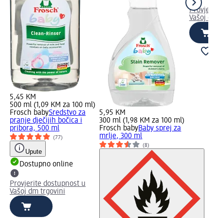
Provjeri
Vašoj dm
5,45 KM
500 ml (1,09 KM za 100 ml)
Frosch baby
Sredstvo za
5,95 KM
pranje dječijih bočica i
300 ml (1,98 KM za 100 ml)
pribora, 500 ml
Frosch baby
Baby sprej za
mrlje, 300 ml
(77)
(8)
Upute
Dostupno online
Provjerite dostupnost u
Vašoj dm trgovini