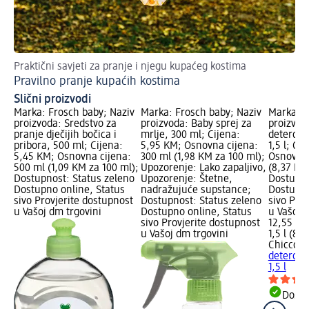
Praktični savjeti za pranje i njegu kupaćeg kostima
Na 
Pravilno pranje kupaćih kostima
Uk
Slični proizvodi
Marka: Frosch baby; Naziv
Marka: Frosch baby; Naziv
Marka: C
proizvoda: Sredstvo za
proizvoda: Baby sprej za
proizvoda
pranje dječijih bočica i
mrlje, 300 ml; Cijena:
deterdže
pribora, 500 ml; Cijena:
5,95 KM; Osnovna cijena:
1,5 l; Ci
5,45 KM; Osnovna cijena:
300 ml (1,98 KM za 100 ml);
Osnovna c
500 ml (1,09 KM za 100 ml);
Upozorenje: Lako zapaljivo,
(8,37 KM 
Dostupnost: Status zeleno
Upozorenje: Štetne,
Dostupno
Dostupno online, Status
nadražujuće supstance;
Dostupno
sivo Provjerite dostupnost
Dostupnost: Status zeleno
sivo Pro
u Vašoj dm trgovini
Dostupno online, Status
u Vašoj 
sivo Provjerite dostupnost
12,55 K
u Vašoj dm trgovini
1,5 l (8,3
Chicco
Se
deterdže
1,5 l
Dostu