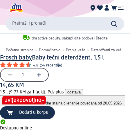
Pretraži i pronađi
dm active beauty: sakupljajte bodove i štedite
Početna stranica
Domaćinstvo
Pranje veša
Deterdženti za veš
Frosch baby
Baby tečni deterdžent, 1,5 l
4.8
(
54 recenzije
)
14,65 KM
1,5 l (9,77 KM za 1 l)
uklj. Pdv plus
dostava
dm stalna cijena
nije povećana od 20.05.2026.
Dodati u korpu
Dostupno online