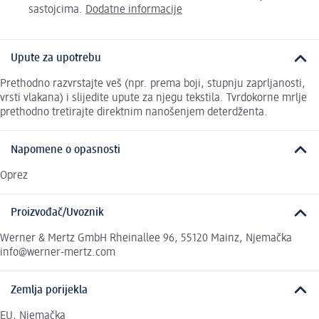
sastojcima.
Dodatne informacije
Upute za upotrebu
Prethodno razvrstajte veš (npr. prema boji, stupnju zaprljanosti,
vrsti vlakana) i slijedite upute za njegu tekstila. Tvrdokorne mrlje
prethodno tretirajte direktnim nanošenjem deterdženta.
Napomene o opasnosti
Oprez
Proizvođač/Uvoznik
Werner & Mertz GmbH Rheinallee 96, 55120 Mainz, Njemačka
info@werner-mertz.com
Zemlja porijekla
EU, Njemačka