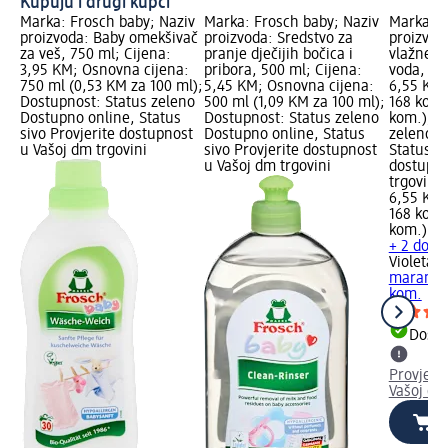
Kupuju i drugi kupci
Marka: Frosch baby; Naziv
Marka: Frosch baby; Naziv
Marka: V
proizvoda: Baby omekšivač
proizvoda: Sredstvo za
proizvod
za veš, 750 ml; Cijena:
pranje dječijih bočica i
vlažne m
3,95 KM; Osnovna cijena:
pribora, 500 ml; Cijena:
voda, 16
750 ml (0,53 KM za 100 ml);
5,45 KM; Osnovna cijena:
6,55 KM;
Dostupnost: Status zeleno
500 ml (1,09 KM za 100 ml);
168 kom.
Dostupno online, Status
Dostupnost: Status zeleno
kom.); D
sivo Provjerite dostupnost
Dostupno online, Status
zeleno D
u Vašoj dm trgovini
sivo Provjerite dostupnost
Status si
u Vašoj dm trgovini
dostupno
trgovini
6,55 KM
168 kom.
kom.)
+ 2 dodat
Violeta
do
maramice
kom.
Dostu
Provjeri
Vašoj dm