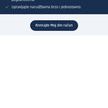
pogodnostima.
Upravljajte narudžbama brzo i jednostavno.
Kreirajte Moj dm račun
Pomoć
Programi i usluge
dm služba za korisnike
Načini i troškovi dostave
Povrat proizvoda
Preduzeće
O nama
Odgovornost
Karijera
PR i mediji
Svijet proizvoda
dm Svijet