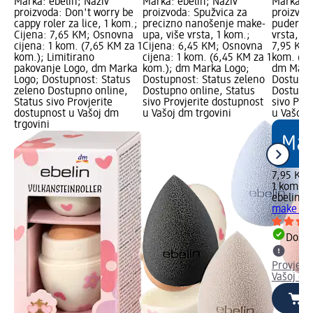
Marka: ebelin; Naziv
Marka: ebelin; Naziv
Marka: e
proizvoda: Don't worry be
proizvoda: Spužvica za
proizvod
cappy roler za lice, 1 kom.;
precizno nanošenje make-
puder i 
Cijena: 7,65 KM; Osnovna
upa, više vrsta, 1 kom.;
vrsta, 1 
cijena: 1 kom. (7,65 KM za 1
Cijena: 6,45 KM; Osnovna
7,95 KM;
kom.); Limitirano
cijena: 1 kom. (6,45 KM za 1
kom. (7,
pakovanje Logo, dm Marka
kom.); dm Marka Logo;
dm Mark
Logo; Dostupnost: Status
Dostupnost: Status zeleno
Dostupno
zeleno Dostupno online,
Dostupno online, Status
Dostupno
Status sivo Provjerite
sivo Provjerite dostupnost
sivo Pro
dostupnost u Vašoj dm
u Vašoj dm trgovini
u Vašoj 
trgovini
7,95 KM
1 kom. (
ebelin
Sp
make up,
Dostu
Provjeri
Vašoj dm