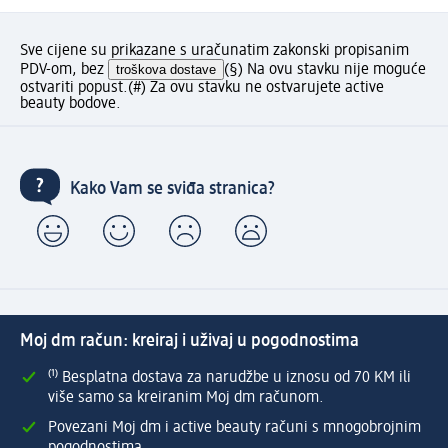
Sve cijene su prikazane s uračunatim zakonski propisanim
PDV-om, bez
troškova dostave
(§) Na ovu stavku nije moguće
ostvariti popust.
(#) Za ovu stavku ne ostvarujete active
beauty bodove.
Kako Vam se sviđa stranica?
Moj dm račun: kreiraj i uživaj u pogodnostima
⁽¹⁾ Besplatna dostava za narudžbe u iznosu od 70 KM ili
više samo sa kreiranim Moj dm računom.
Povezani Moj dm i active beauty računi s mnogobrojnim