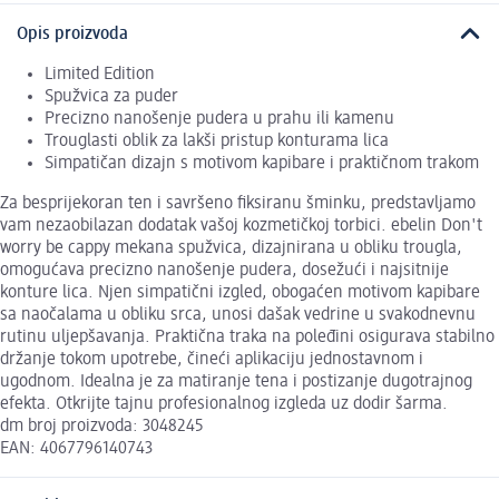
Opis proizvoda
Limited Edition
Spužvica za puder
Precizno nanošenje pudera u prahu ili kamenu
Trouglasti oblik za lakši pristup konturama lica
Simpatičan dizajn s motivom kapibare i praktičnom trakom
Za besprijekoran ten i savršeno fiksiranu šminku, predstavljamo
vam nezaobilazan dodatak vašoj kozmetičkoj torbici. ebelin Don't
worry be cappy mekana spužvica, dizajnirana u obliku trougla,
omogućava precizno nanošenje pudera, dosežući i najsitnije
konture lica. Njen simpatični izgled, obogaćen motivom kapibare
sa naočalama u obliku srca, unosi dašak vedrine u svakodnevnu
rutinu uljepšavanja. Praktična traka na poleđini osigurava stabilno
držanje tokom upotrebe, čineći aplikaciju jednostavnom i
ugodnom. Idealna je za matiranje tena i postizanje dugotrajnog
efekta. Otkrijte tajnu profesionalnog izgleda uz dodir šarma.
dm broj proizvoda: 3048245
EAN: 4067796140743