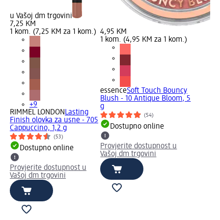
u Vašoj dm trgovini
7,25 KM
1 kom. (7,25 KM za 1 kom.)
4,95 KM
1 kom. (4,95 KM za 1 kom.)
essence
Soft Touch Bouncy
Blush - 10 Antique Bloom, 5
+9
g
RIMMEL LONDON
Lasting
(54)
Finish olovka za usne - 705
Dostupno online
Cappuccino, 1,2 g
(53)
Provjerite dostupnost u
Dostupno online
Vašoj dm trgovini
Provjerite dostupnost u
Vašoj dm trgovini