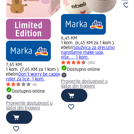
6,45 KM
1 kom. (6,45 KM za 1 kom.)
ebelin
Spužvica za precizno
nanošenje make-upa,
više..., 1 kom.
(182)
7,65 KM
1 kom. (7,65 KM za 1 kom.)
Dostupno online
ebelin
Don't worry be cappy
roler za lice, 1 kom.
Provjerite dostupnost u
(6)
Vašoj dm trgovini
Dostupno online
Provjerite dostupnost u
Vašoj dm trgovini