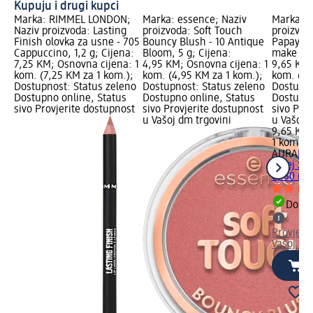
Kupuju i drugi kupci
Marka: RIMMEL LONDON;
Marka: essence; Naziv
Marka: A
Naziv proizvoda: Lasting
proizvoda: Soft Touch
proizvod
Finish olovka za usne - 705
Bouncy Blush - 10 Antique
Papaya sp
Cappuccino, 1,2 g; Cijena:
Bloom, 5 g; Cijena:
make up-
7,25 KM; Osnovna cijena: 1
4,95 KM; Osnovna cijena: 1
9,65 KM;
kom. (7,25 KM za 1 kom.);
kom. (4,95 KM za 1 kom.);
kom. (9,
Dostupnost: Status zeleno
Dostupnost: Status zeleno
Dostupno
Dostupno online, Status
Dostupno online, Status
Dostupno
sivo Provjerite dostupnost
sivo Provjerite dostupnost
sivo Pro
u Vašoj dm trgovini
u Vašoj 
9,65 KM
1 kom. (
AURA
Fix
sprej za 
a, 80 ml
Dostu
Provjeri
Vašoj dm