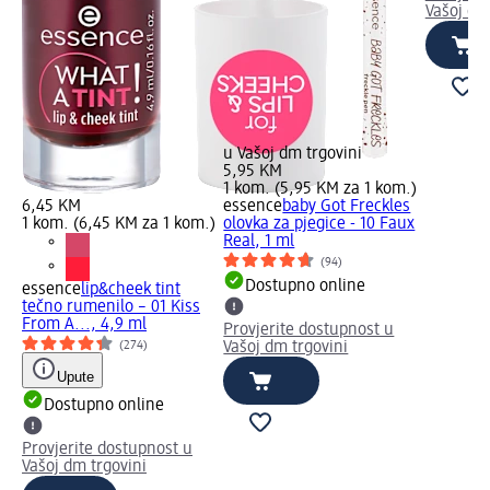
Vašoj dm
u Vašoj dm trgovini
5,95 KM
1 kom. (5,95 KM za 1 kom.)
6,45 KM
essence
baby Got Freckles
1 kom. (6,45 KM za 1 kom.)
olovka za pjegice - 10 Faux
Real, 1 ml
(94)
Dostupno online
essence
lip&cheek tint
tečno rumenilo – 01 Kiss
From A..., 4,9 ml
Provjerite dostupnost u
(274)
Vašoj dm trgovini
Upute
Dostupno online
Provjerite dostupnost u
Vašoj dm trgovini