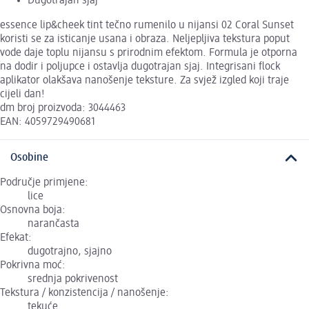
Dugotrajan sjaj
essence lip&cheek tint tečno rumenilo u nijansi 02 Coral Sunset
koristi se za isticanje usana i obraza. Neljepljiva tekstura poput
vode daje toplu nijansu s prirodnim efektom. Formula je otporna
na dodir i poljupce i ostavlja dugotrajan sjaj. Integrisani flock
aplikator olakšava nanošenje teksture. Za svjež izgled koji traje
cijeli dan!
dm broj proizvoda: 3044463
EAN: 4059729490681
Osobine
Područje primjene:
lice
Osnovna boja:
narančasta
Efekat:
dugotrajno, sjajno
Pokrivna moć:
srednja pokrivenost
Tekstura / konzistencija / nanošenje:
tekuće