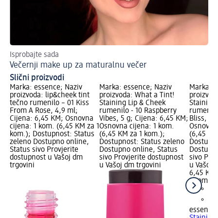
Isprobajte sada
Ova
Večernji make up za maturalnu večer
Lo
Slični proizvodi
Marka: essence; Naziv
Marka: essence; Naziv
Marka: e
proizvoda: lip&cheek tint
proizvoda: What a Tint!
proizvod
tečno rumenilo – 01 Kiss
Staining Lip & Cheek
Staining
From A Rose, 4,9 ml;
rumenilo - 10 Raspberry
rumenilo
Cijena: 6,45 KM; Osnovna
Vibes, 5 g; Cijena: 6,45 KM;
Bliss, 5 
cijena: 1 kom. (6,45 KM za 1
Osnovna cijena: 1 kom.
Osnovna 
kom.); Dostupnost: Status
(6,45 KM za 1 kom.);
(6,45 KM
zeleno Dostupno online,
Dostupnost: Status zeleno
Dostupno
Status sivo Provjerite
Dostupno online, Status
Dostupno
dostupnost u Vašoj dm
sivo Provjerite dostupnost
sivo Pro
trgovini
u Vašoj dm trgovini
u Vašoj 
6,45 KM
1 kom. (
essence