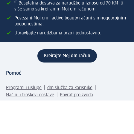
⁽¹⁾ Besplatna dostava za narudžbe u iznosu od 70 KM ili
više samo sa kreiranim Moj dm računom.
Povezani Moj dm i active beauty računi s mnogobrojnim
pogodnostima.
Upravljajte narudžbama brzo i jednostavno.
Kreirajte Moj dm račun
Pomoć
Programi i usluge
dm služba za korisnike
Načini i troškovi dostave
Povrat proizvoda
Preduzeće
O nama
Odgovornost
Karijera
PR i mediji
Svijet proizvoda