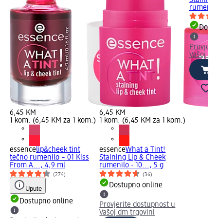
Staining
rumenilo 
Dostu
Provjeri
Vašoj dm
6,45 KM
6,45 KM
1 kom. (6,45 KM za 1 kom.)
1 kom. (6,45 KM za 1 kom.)
essence
lip&cheek tint
essence
What a Tint!
tečno rumenilo – 01 Kiss
Staining Lip & Cheek
From A..., 4,9 ml
rumenilo - 10..., 5 g
(274)
(36)
Dostupno online
Upute
Dostupno online
Provjerite dostupnost u
Vašoj dm trgovini