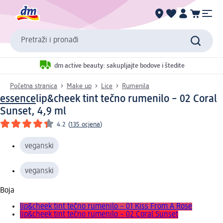
Pretraži i pronađi
dm active beauty: sakupljajte bodove i štedite
Početna stranica
Make up
Lice
Rumenila
essence
lip&cheek tint tečno rumenilo – 02 Coral
Sunset, 4,9 ml
4.2
(
135 ocjena
)
veganski
veganski
Boja
lip&cheek tint tečno rumenilo – 01 Kiss From A Rose
lip&cheek tint tečno rumenilo – 02 Coral Sunset