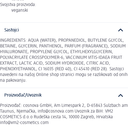
Svojstva proizvoda:
veganski
Sastojci
INGREDIENTS: AQUA (WATER), PROPANEDIOL, BUTYLENE GLYCOL,
BETAINE, GLYCERIN, PANTHENOL, PARFUM (FRAGRANCE), SODIUM
HYALURONATE, PROPYLENE GLYCOL, ETHYLHEXYLGLYCERIN,
POLYACRYLATE CROSSPOLYMER-6, VACCINIUM VITIS-IDAEA FRUIT
EXTRACT, LACTIC ACID, SODIUM HYDROXIDE, CITRIC ACID,
PHENOXYETHANOL, CI 16035 (RED 40), CI 45410 (RED 28). Sastojci
navedeni na našoj Online shop stranici mogu se razlikovati od onih
na pakovanju.
Proizvođač/Uvoznik
Proizvođač: cosnova GmbH, Am Limespark 2, D-65843 Sulzbach am
Taunus, Njemačka, info@cosnova.com Uvoznik za BiH: VM2
COSMETICS d.o.o Rudeška cesta 14, 10000 Zagreb, Hrvatska
info@vm2-cosmetics.com