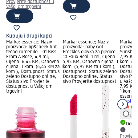
Provjerite dostupnost u
Vašoj dm trgovini
Kupuju i drugi kupci
Marka: essence; Naziv
Marka: essence; Naziv
Marka: e
proizvoda: lip&cheek tint
proizvoda: baby Got
proizvod
tečno rumenilo – 01 Kiss
Freckles olovka za pjegice -
Sunshine
From A Rose, 4,9 ml;
10 Faux Real, 1 ml; Cijena:
7,95 KM;
Cijena: 6,45 KM; Osnovna
5,95 KM; Osnovna cijena: 1
kom. (7,
cijena: 1 kom. (6,45 KM za 1
kom. (5,95 KM za 1 kom.);
Dostupno
kom.); Dostupnost: Status
Dostupnost: Status zeleno
Dostupno
zeleno Dostupno online,
Dostupno online, Status
sivo Pro
Status sivo Provjerite
sivo Provjerite dostupnost
u Vašoj 
dostupnost u Vašoj dm
7,95 KM
trgovini
1 kom. (
essence
Sunshine
Uput
Dostu
Provjeri