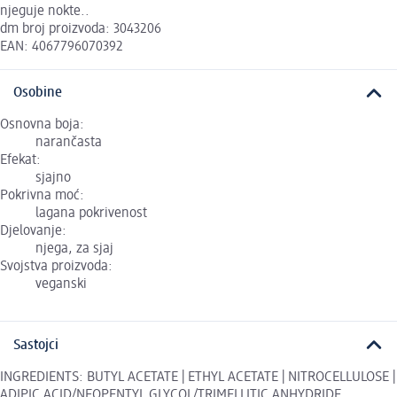
njeguje nokte..
dm broj proizvoda: 3043206
EAN: 4067796070392
Osobine
Osnovna boja:
narančasta
Efekat:
sjajno
Pokrivna moć:
lagana pokrivenost
Djelovanje:
njega, za sjaj
Svojstva proizvoda:
veganski
Sastojci
INGREDIENTS: BUTYL ACETATE | ETHYL ACETATE | NITROCELLULOSE |
ADIPIC ACID/NEOPENTYL GLYCOL/TRIMELLITIC ANHYDRIDE