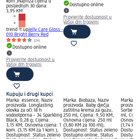
kom.)
Najniža cijena u
Dostupno online
posljednjih 30 dana:
3,95 KM
Provjerite dostupnost u
Vašoj dm trgovini
trend !t up
Jelly Care Gloss -
010 Bright Berry Red
(24)
Dostupno online
Provjerite dostupnost u
Vašoj dm trgovini
Kupuju i drugi kupci
Marka: essence; Naziv
Marka: Biobaza; Naziv
Marka: S
proizvoda: Longlasting
proizvoda: Baby dječja
proizvod
olovka za oči 18 h
zaštitna krema za guzu,
Sorbet ge
vodootporna – 34 Sparkling
250 ml; Cijena: 9,50 KM;
ml; Cije
Black, 0,28 g; Cijena:
Osnovna cijena: 250 ml
Osnovna 
3,15 KM; Osnovna cijena: 1
(3,80 KM za 100 ml);
(1,74 KM
kom. (3,15 KM za 1 kom.);
Dostupnost: Status zeleno
Dostupno
Dostupnost: Status zeleno
Dostupno online, Status
Dostupno