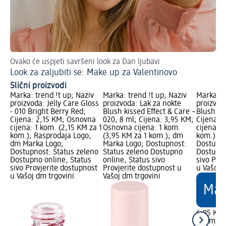
Ovako će uspjeti savršeni look za Dan ljubavi
Ko
Look za zaljubiti se: Make up za Valentinovo
It'
Slični proizvodi
Marka: trend !t up; Naziv
Marka: trend !t up; Naziv
Marka: t
proizvoda: Jelly Care Gloss
proizvoda: Lak za nokte
proizvod
- 010 Bright Berry Red;
Blush kissed Effect & Care –
Blush ru
Cijena: 2,15 KM; Osnovna
020, 8 ml; Cijena: 3,95 KM;
Cijena: 
cijena: 1 kom. (2,15 KM za 1
Osnovna cijena: 1 kom.
cijena: 1
kom.); Rasprodaja Logo,
(3,95 KM za 1 kom.); dm
kom.); d
dm Marka Logo;
Marka Logo; Dostupnost:
Dostupno
Dostupnost: Status zeleno
Status zeleno Dostupno
Dostupno
Dostupno online, Status
online, Status sivo
sivo Pro
sivo Provjerite dostupnost
Provjerite dostupnost u
u Vašoj 
u Vašoj dm trgovini
Vašoj dm trgovini
6,95 KM
1 kom. (