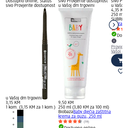
Dostupno online, Status
sivo Provjerite dostupnost
sivo Pro
sivo Provjerite dostupnost
u Vašoj dm trgovini
u Vašoj 
4,35 KM
250 ml (
SUBRiNA
gel za tu
Dostu
Provjeri
Vašoj dm
u Vašoj dm trgovini
3,15 KM
9,50 KM
1 kom. (3,15 KM za 1 kom.)
250 ml (3,80 KM za 100 ml)
Biobaza
Baby dječja zaštitna
krema za guzu, 250 ml
(19)