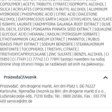
COPOLYMER | ACETYL TRIBUTYL CITRATE | ISOPROPYL ALCOHOL |
SILICA | ACRYLATES COPOLYMER | N-BUTYL ALCOHOL | ALUMINUM
HYDROXIDE | PHOSPHORIC ACID | CITRIC ACID | DIACETONE
ALCOHOL | DIATOMACEOUS EARTH | AQUA | ETHYLHEXYL SALICYLATE
| ISOAMYL LAURATE | KAEMPFERIA GALANGA ROOT EXTRACT | OLIVE
OIL DECYL ESTERS | PONGAMIA PINNATA SEED EXTRACT | SQUALENE
| GLYCOLIC ACID | HEXANAL | KAOLIN | POTASSIUM SORBATE |
LITHOTHAMNION CALCAREUM EXTRACT | MANNITOL | RUBUS
IDAEUS FRUIT EXTRACT | SODIUM BENZOATE | STEARALKONIUM
BENTONITE | TOCOPHEROL | TRIETHYL CITRATE |
TRIETHOXYCAPRYLYLSILANE | ZINC SULFATE | BENZYL ALCOHOL | CI
15850 | CI 77491 | CI 77742 | CI 77891 Sastojci navedeni na našoj
Online shop stranici mogu se razlikovati od onih na pakovanju.
Proizvođač/Uvoznik
Proizvođač: dm-drogerie markt, Am dm-Platz 1, DE-76227
Karlsruhe, Njemačka Uvoznik za BiH: dm drogerie markt d.o.o.,
Lužansko polje 40b, 71210 Ilidža; Tel.: 0800 26586, Fax.: 033 778
400 service@dm.de