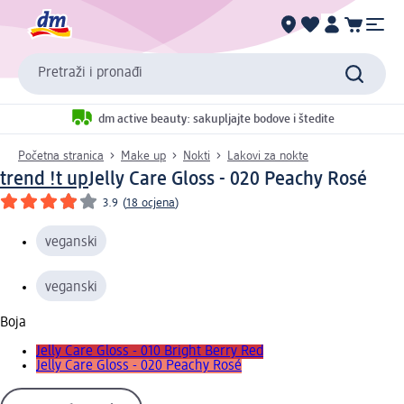
Pretraži i pronađi
dm active beauty: sakupljajte bodove i štedite
Početna stranica
Make up
Nokti
Lakovi za nokte
trend !t up
Jelly Care Gloss - 020 Peachy Rosé
3.9
(
18 ocjena
)
veganski
veganski
Boja
Jelly Care Gloss - 010 Bright Berry Red
Jelly Care Gloss - 020 Peachy Rosé