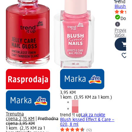
trend !t 
Blush ru
Dostu
Provjeri
Vašoj dm
3,95 KM
1 kom. (3,95 KM za 1 kom.)
Trenutna
trend !t up
Lak za nokte
cijena:
2,15 KM
|
Prethodna
Blush kissed Effect & Care –
cijena:
3,95 KM
020, 8 ml
1 kom. (2,15 KM za 1
(12)