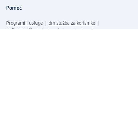
Pomoć
Programi i usluge
dm služba za korisnike
Načini i troškovi dostave
Povrat proizvoda
Preduzeće
O nama
Odgovornost
Karijera
PR i mediji
Svijet proizvoda
dm Svijet