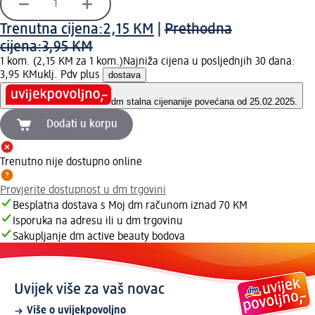
Trenutna cijena:
2,15 KM
|
Prethodna
cijena:
3,95 KM
1 kom. (2,15 KM za 1 kom.)
Najniža cijena u posljednjih 30 dana:
3,95 KM
uklj. Pdv plus
dostava
dm stalna cijena
nije povećana od 25.02.2025.
Dodati u korpu
Trenutno nije dostupno online
Provjerite dostupnost u dm trgovini
Besplatna dostava s Moj dm računom iznad 70 KM
Isporuka na adresu ili u dm trgovinu
Sakupljanje dm active beauty bodova
Uvijek više za vaš novac
Više o uvijekpovoljno