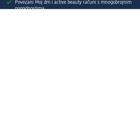
Povezani Moj dm i active beauty računi s mnogobrojnim
pogodnostima.
Upravljajte narudžbama brzo i jednostavno.
Kreirajte Moj dm račun
Pomoć
Programi i usluge
dm služba za korisnike
Načini i troškovi dostave
Povrat proizvoda
Preduzeće
O nama
Odgovornost
Karijera
PR i mediji
Svijet proizvoda
dm Svijet