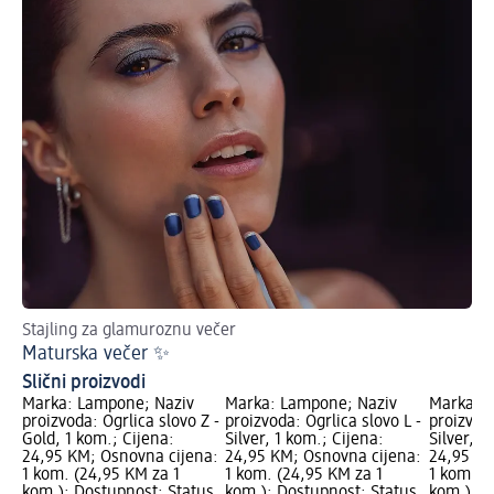
Stajling za glamuroznu večer
Maturska večer ✨
Slični proizvodi
Marka: Lampone; Naziv
Marka: Lampone; Naziv
Marka: 
proizvoda: Ogrlica slovo Z -
proizvoda: Ogrlica slovo L -
proizvoda
Gold, 1 kom.; Cijena:
Silver, 1 kom.; Cijena:
Silver, 1
24,95 KM; Osnovna cijena:
24,95 KM; Osnovna cijena:
24,95 KM
1 kom. (24,95 KM za 1
1 kom. (24,95 KM za 1
1 kom. (
kom.); Dostupnost: Status
kom.); Dostupnost: Status
kom.); D