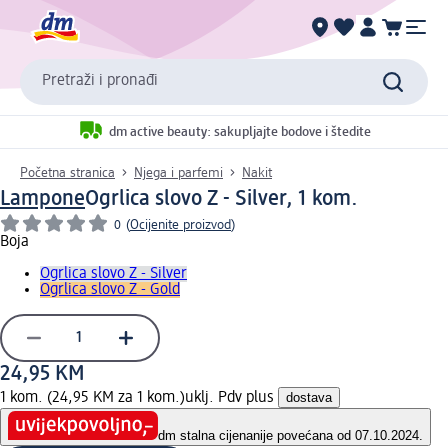
Pretraži i pronađi
dm active beauty: sakupljajte bodove i štedite
Početna stranica
Njega i parfemi
Nakit
Lampone
Ogrlica slovo Z - Silver, 1 kom.
0
(
Ocijenite proizvod
)
Boja
Ogrlica slovo Z - Silver
Ogrlica slovo Z - Gold
24,95 KM
1 kom. (24,95 KM za 1 kom.)
uklj. Pdv plus
dostava
dm stalna cijena
nije povećana od 07.10.2024.