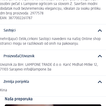
osobni pečat s Lampone ogrlicom sa slovom Z. Savršen modni
dodatak nudi bezvremensku eleganciju, idealan za svaku priliku.
dm broj proizvoda: 2977578
EAN: 3877002261787
Sastojci
nehrdjajući čelik,cirkoni Sastojci navedeni na našoj Online shop
stranici mogu se razlikovati od onih na pakovanju.
Proizvođač/Uvoznik
Uvoznik za BiH: LAMPONE TRADE d.o.o. Karić Midhat-Mitke 12,
71103 Sarajevo info@lampone.ba
Zemlja porijekla
Kina
Naša preporuka