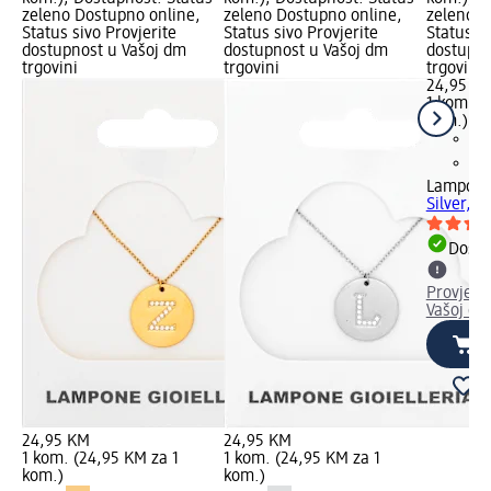
zeleno Dostupno online,
zeleno Dostupno online,
zeleno D
Status sivo Provjerite
Status sivo Provjerite
Status si
dostupnost u Vašoj dm
dostupnost u Vašoj dm
dostupno
trgovini
trgovini
trgovini
24,95 K
1 kom. (
kom.)
Lampon
Silver, 1
Dostu
Provjeri
Vašoj dm
24,95 KM
24,95 KM
1 kom. (24,95 KM za 1
1 kom. (24,95 KM za 1
kom.)
kom.)