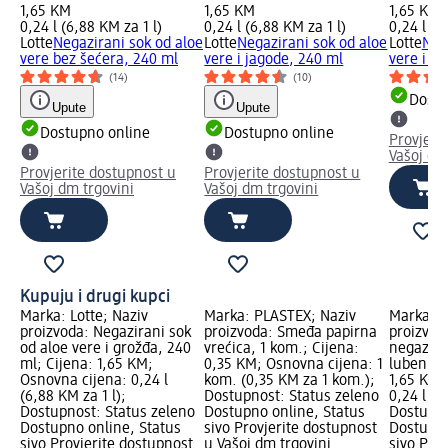
1,65 KM
1,65 KM
1,65 KM
0,24 l (6,88 KM za 1 l)
0,24 l (6,88 KM za 1 l)
0,24 l (6
Lotte
Negazirani sok od aloe
Lotte
Negazirani sok od aloe
Lotte
Neg
vere bez šećera, 240 ml
vere i jagode, 240 ml
vere i g
(14)
(10)
Dostu
Upute
Upute
Dostupno online
Dostupno online
Provjeri
Vašoj dm
Provjerite dostupnost u
Provjerite dostupnost u
Vašoj dm trgovini
Vašoj dm trgovini
Kupuju i drugi kupci
Marka: Lotte; Naziv
Marka: PLASTEX; Naziv
Marka: L
proizvoda: Negazirani sok
proizvoda: Smeđa papirna
proizvod
od aloe vere i grožđa, 240
vrećica, 1 kom.; Cijena:
negaziran
ml; Cijena: 1,65 KM;
0,35 KM; Osnovna cijena: 1
lubenica
Osnovna cijena: 0,24 l
kom. (0,35 KM za 1 kom.);
1,65 KM;
(6,88 KM za 1 l);
Dostupnost: Status zeleno
0,24 l (6
Dostupnost: Status zeleno
Dostupno online, Status
Dostupno
Dostupno online, Status
sivo Provjerite dostupnost
Dostupno
sivo Provjerite dostupnost
u Vašoj dm trgovini
sivo Pro