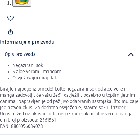
Informacije o proizvodu
Opis proizvoda
Negazirani sok
S aloe verom i mangom
Osvježavajući napitak
Birajte najbolje iz prirode! Lotte negazirani sok od aloe vere i
manga zadovoljit će vašu žeđ i osvježiti, posebno u toplim ljetnim
danima. Napravljen je od pažljivo odabranih sastojaka, što mu daje
jedinstven okus. Za dodatno osvježenje, stavite sok u frižider.
Ugasite žeđ uz ukusni Lotte negazirani sok od aloe vere i manga!
dm broj proizvoda: 2561561
EAN: 8801056084028