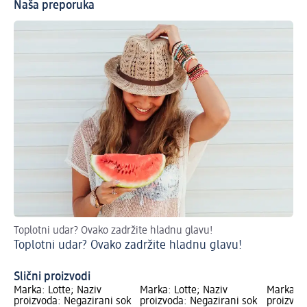
Naša preporuka
Toplotni udar? Ovako zadržite hladnu glavu!
Br
Toplotni udar? Ovako zadržite hladnu glavu!
led
Os
Slični proizvodi
Marka: Lotte; Naziv
Marka: Lotte; Naziv
Marka: L
proizvoda: Negazirani sok
proizvoda: Negazirani sok
proizvod