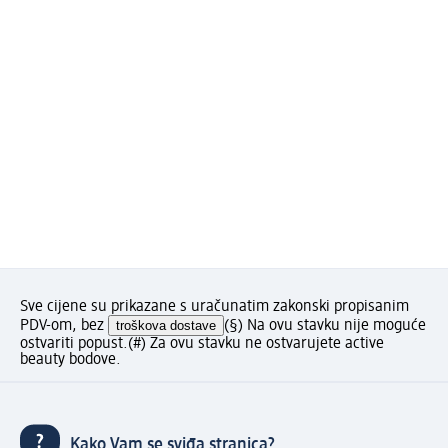
Sve cijene su prikazane s uračunatim zakonski propisanim
PDV-om, bez
troškova dostave
(§) Na ovu stavku nije moguće
ostvariti popust.
(#) Za ovu stavku ne ostvarujete active
beauty bodove.
Kako Vam se sviđa stranica?