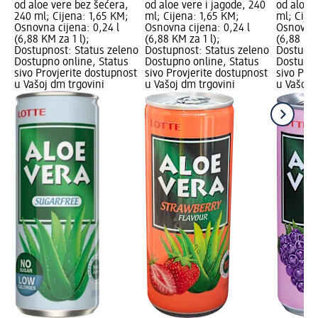
od aloe vere bez šećera,
od aloe vere i jagode, 240
od aloe v
240 ml; Cijena: 1,65 KM;
ml; Cijena: 1,65 KM;
ml; Cije
Osnovna cijena: 0,24 l
Osnovna cijena: 0,24 l
Osnovna 
(6,88 KM za 1 l);
(6,88 KM za 1 l);
(6,88 KM 
Dostupnost: Status zeleno
Dostupnost: Status zeleno
Dostupno
Dostupno online, Status
Dostupno online, Status
Dostupno
sivo Provjerite dostupnost
sivo Provjerite dostupnost
sivo Pro
u Vašoj dm trgovini
u Vašoj dm trgovini
u Vašoj 