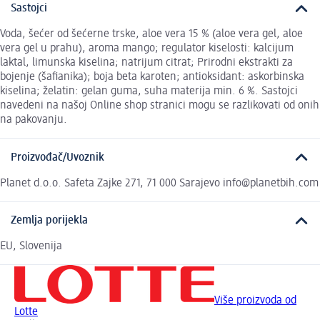
Sastojci
Voda, šećer od šećerne trske, aloe vera 15 % (aloe vera gel, aloe
vera gel u prahu), aroma mango; regulator kiselosti: kalcijum
laktal, limunska kiselina; natrijum citrat; Prirodni ekstrakti za
bojenje (šafianika); boja beta karoten; antioksidant: askorbinska
kiselina; želatin: gelan guma, suha materija min. 6 %. Sastojci
navedeni na našoj Online shop stranici mogu se razlikovati od onih
na pakovanju.
Proizvođač/Uvoznik
Planet d.o.o. Safeta Zajke 271, 71 000 Sarajevo info@planetbih.com
Zemlja porijekla
EU, Slovenija
Više proizvoda od
Lotte