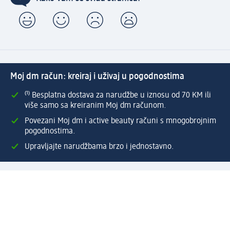
Moj dm račun: kreiraj i uživaj u pogodnostima
⁽¹⁾ Besplatna dostava za narudžbe u iznosu od 70 KM ili
više samo sa kreiranim Moj dm računom.
Povezani Moj dm i active beauty računi s mnogobrojnim
pogodnostima.
Upravljajte narudžbama brzo i jednostavno.
Kreirajte Moj dm račun
Pomoć