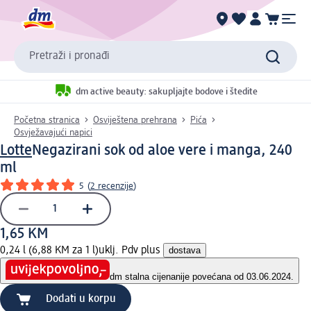
Pretraži i pronađi
dm active beauty: sakupljajte bodove i štedite
Početna stranica
Osviještena prehrana
Pića
Osvježavajući napici
Lotte
Negazirani sok od aloe vere i manga, 240
ml
5
(
2 recenzije
)
1,65 KM
0,24 l (6,88 KM za 1 l)
uklj. Pdv plus
dostava
dm stalna cijena
nije povećana od 03.06.2024.
Dodati u korpu