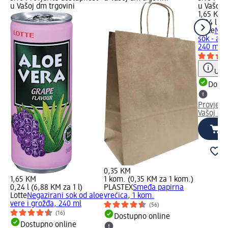
u Vašoj dm trgovini
u Vašoj 
1,65 KM
0,24 l (6
Lotte
Nat
sok - alo
240 ml
Uput
Dostu
Provjeri
Vašoj dm
0,35 KM
1,65 KM
1 kom. (0,35 KM za 1 kom.)
0,24 l (6,88 KM za 1 l)
PLASTEX
Smeđa papirna
Lotte
Negazirani sok od aloe
vrećica, 1 kom.
vere i grožđa, 240 ml
(56)
(16)
Dostupno online
Dostupno online