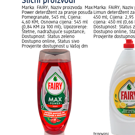
Slični proizvodi
Marka: FAIRY; Naziv proizvoda: Max
Marka: FAIRY; Naziv 
Power deterdžent za pranje posuđa
Limun deterdžent za
Pomegranate, 545 ml; Cijena:
450 ml; Cijena: 2,9
4,60 KM; Osnovna cijena: 545 ml
cijena: 450 ml (0,66
(0,84 KM za 100 ml); Upozorenje:
Dostupnost: Status 
Štetne, nadražujuće supstance;
Dostupno online, Sta
Dostupnost: Status zeleno
Provjerite dostupnos
Dostupno online, Status sivo
Provjerite dostupnost u Vašoj dm
trgovini