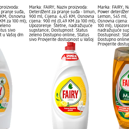
proizvoda:
Marka: FAIRY; Naziv proizvoda:
Marka: FAIRY; N
 pranje suđa,
Deterdžent za pranje suđa - limun,
Power deterdžen
5 KM; Osnovna
900 ml; Cijena: 4,45 KM; Osnovna
Lemon, 545 ml; 
 KM za 100 ml);
cijena: 900 ml (0,49 KM za 100 ml);
Osnovna cijena:
zeleno
Upozorenje: Štetne, nadražujuće
100 ml); Upozore
tus sivo
supstance; Dostupnost: Status
nadražujuće su
t u Vašoj dm
zeleno Dostupno online, Status
Dostupnost: Sta
sivo Provjerite dostupnost u Vašoj
Dostupno online
Provjerite dost