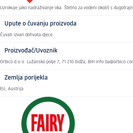
Uzrokuje jako nadraživanje oka. Štetno za vodeni okoliš s dugotra
Upute o čuvanju proizvoda
Čuvati izvan dohvata djece.
Proizvođač/Uvoznik
Orbico d.o.o. Lužansko polje 7, 71 210 Ilidža, BiH info.ba@orbico.c
Zemlja porijekla
EU, Austrija