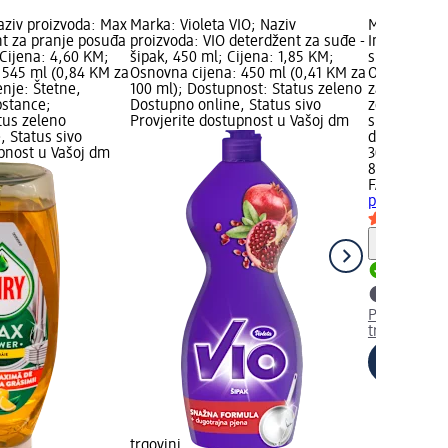
aziv proizvoda: Max
Marka: Violeta VIO; Naziv
Marka: FAIRY
t za pranje posuđa
proizvoda: VIO deterdžent za suđe -
In One tabl
Cijena: 4,60 KM;
šipak, 450 ml; Cijena: 1,85 KM;
suđa, 84 ko
 545 ml (0,84 KM za
Osnovna cijena: 450 ml (0,41 KM za
Osnovna cij
nje: Štetne,
100 ml); Dostupnost: Status zeleno
za 1 kom.);
pstance;
Dostupno online, Status sivo
zeleno Dost
tus zeleno
Provjerite dostupnost u Vašoj dm
sivo Provjer
, Status sivo
dm trgovini
upnost u Vašoj dm
30,95 KM
84 kom. (0,
FAIRY
All In
pranje suđa
Upute
Dostupno
Provjerite 
trgovini
trgovini