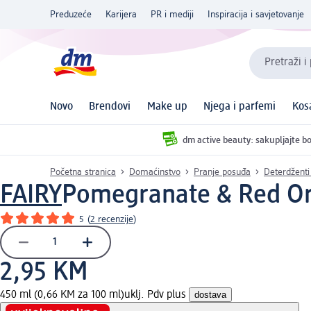
Preduzeće
Karijera
PR i mediji
Inspiracija i savjetovanje
Pretraži i
Novo
Brendovi
Make up
Njega i parfemi
Kos
dm active beauty: sakupljajte bo
Početna stranica
Domaćinstvo
Pranje posuđa
Deterdženti
FAIRY
Pomegranate & Red Ora
5
(
2 recenzije
)
2,95 KM
450 ml (0,66 KM za 100 ml)
uklj. Pdv plus
dostava