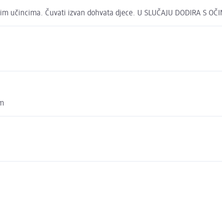
jnim učincima. Čuvati izvan dohvata djece. U SLUČAJU DODIRA S OČI
om