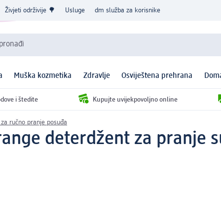
Živjeti održivije 🌳
Usluge
dm služba za korisnike
 pronađi
a
Muška kozmetika
Zdravlje
Osviještena prehrana
Doma
dove i štedite
Kupujte uvijekpovoljno online
 za ručno pranje posuđa
nge deterdžent za pranje s