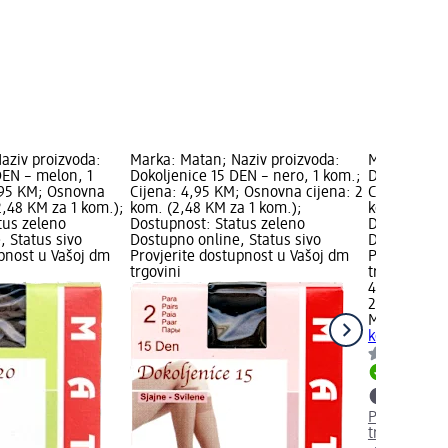
aziv proizvoda:
Marka: Matan; Naziv proizvoda:
Marka: Mata
DEN – melon, 1
Dokoljenice 15 DEN – nero, 1 kom.;
Dokoljenice
,95 KM; Osnovna
Cijena: 4,95 KM; Osnovna cijena: 2
Cijena: 4,9
2,48 KM za 1 kom.);
kom. (2,48 KM za 1 kom.);
kom. (2,48 
tus zeleno
Dostupnost: Status zeleno
Dostupnost:
, Status sivo
Dostupno online, Status sivo
Dostupno on
upnost u Vašoj dm
Provjerite dostupnost u Vašoj dm
Provjerite 
trgovini
trgovini
4,95 KM
2 kom. (2,4
Matan
Dokol
kom.
Dostupno
Provjerite 
trgovini