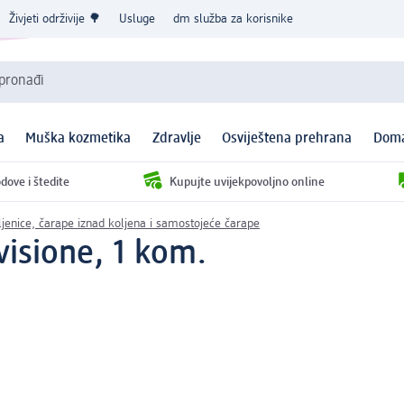
Živjeti održivije 🌳
Usluge
dm služba za korisnike
 pronađi
a
Muška kozmetika
Zdravlje
Osviještena prehrana
Doma
dove i štedite
Kupujte uvijekpovoljno online
jenice, čarape iznad koljena i samostojeće čarape
visione, 1 kom.