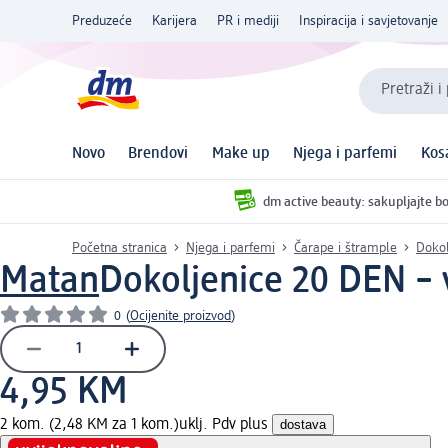
Preduzeće
Karijera
PR i mediji
Inspiracija i savjetovanje
Pretraži i
Novo
Brendovi
Make up
Njega i parfemi
Kos
dm active beauty: sakupljajte bo
Početna stranica
Njega i parfemi
Čarape i štrample
Dokol
Matan
Dokoljenice 20 DEN – 
0
(
Ocijenite proizvod
)
4,95 KM
2 kom. (2,48 KM za 1 kom.)
uklj. Pdv plus
dostava