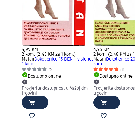
4,95 KM
4,95 KM
2 kom. (2,48 KM za 1 kom.)
2 kom. (2,48 KM za 
Matan
Dokoljenice 15 DEN – visione,
Matan
Dokoljenice 20
1 kom.
kom.
(0)
(1)
Dostupno online
Dostupno online
Provjerite dostupnost u Vašoj dm
Provjerite dostupnos
trgovini
trgovini