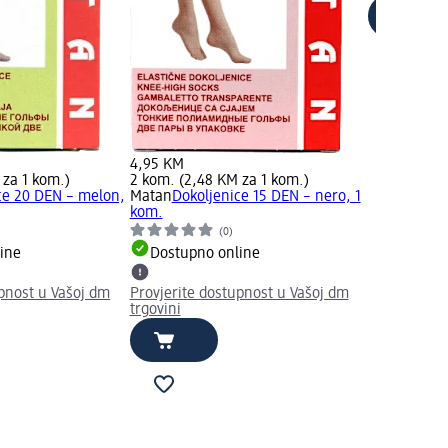
4,95 KM
 za 1 kom.)
2 kom. (2,48 KM za 1 kom.)
ce 20 DEN – melon,
Matan
Dokoljenice 15 DEN – nero, 1
kom.
(0)
ine
Dostupno online
upnost u Vašoj dm
Provjerite dostupnost u Vašoj dm
trgovini