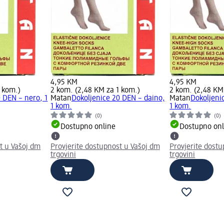
4,95 KM
4,95 KM
1 kom.)
2 kom. (2,48 KM za 1 kom.)
2 kom. (2,48 KM
 DEN – nero, 1
Matan
Dokoljenice 20 DEN – daino,
Matan
Dokoljeni
1 kom.
1 kom.
(0)
(0)
Dostupno online
Dostupno onl
t u Vašoj dm
Provjerite dostupnost u Vašoj dm
Provjerite dost
trgovini
trgovini