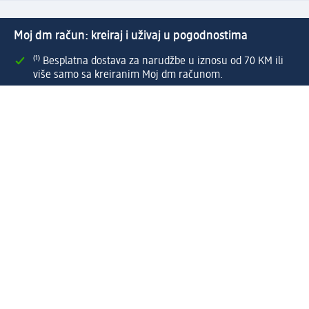
Moj dm račun: kreiraj i uživaj u pogodnostima
⁽¹⁾ Besplatna dostava za narudžbe u iznosu od 70 KM ili
više samo sa kreiranim Moj dm računom.
Povezani Moj dm i active beauty računi s mnogobrojnim
pogodnostima.
Upravljajte narudžbama brzo i jednostavno.
Kreirajte Moj dm račun
Pomoć
Programi i usluge
dm služba za korisnike
Načini i troškovi dostave
Povrat proizvoda
Preduzeće