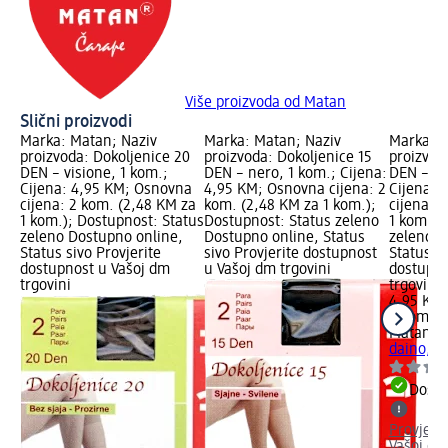
Više proizvoda od Matan
Slični proizvodi
Marka: Matan; Naziv
Marka: Matan; Naziv
Marka: M
proizvoda: Dokoljenice 20
proizvoda: Dokoljenice 15
proizvod
DEN – visione, 1 kom.;
DEN – nero, 1 kom.; Cijena:
DEN – da
Cijena: 4,95 KM; Osnovna
4,95 KM; Osnovna cijena: 2
Cijena: 
cijena: 2 kom. (2,48 KM za
kom. (2,48 KM za 1 kom.);
cijena: 
1 kom.); Dostupnost: Status
Dostupnost: Status zeleno
1 kom.);
zeleno Dostupno online,
Dostupno online, Status
zeleno D
Status sivo Provjerite
sivo Provjerite dostupnost
Status si
dostupnost u Vašoj dm
u Vašoj dm trgovini
dostupno
trgovini
trgovini
4,95 KM
2 kom. (
Matan
Do
daino, 1
Dostu
Provjeri
Vašoj dm