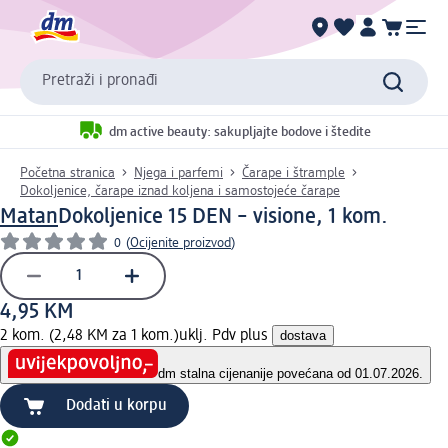
Pretraži i pronađi
dm active beauty: sakupljajte bodove i štedite
Početna stranica
Njega i parfemi
Čarape i štrample
Dokoljenice, čarape iznad koljena i samostojeće čarape
Matan
Dokoljenice 15 DEN – visione, 1 kom.
0
(
Ocijenite proizvod
)
4,95 KM
2 kom. (2,48 KM za 1 kom.)
uklj. Pdv plus
dostava
dm stalna cijena
nije povećana od 01.07.2026.
Dodati u korpu