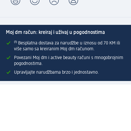
Moj dm račun: kreiraj i uživaj u pogodnostima
⁽¹⁾ Besplatna dostava za narudžbe u iznosu od 70 KM ili
više samo sa kreiranim Moj dm računom.
Povezani Moj dm i active beauty računi s mnogobrojnim
pogodnostima.
Upravljajte narudžbama brzo i jednostavno.
Kreirajte Moj dm račun
Pomoć
Programi i usluge
dm služba za korisnike