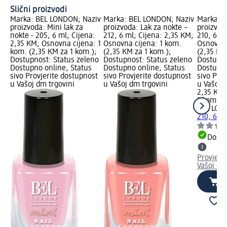
Slični proizvodi
Marka: BEL LONDON; Naziv
Marka: BEL LONDON; Naziv
Marka: 
proizvoda: Mini lak za
proizvoda: Lak za nokte –
proizvod
nokte - 205, 6 ml; Cijena:
212, 6 ml; Cijena: 2,35 KM;
210, 6 m
2,35 KM; Osnovna cijena: 1
Osnovna cijena: 1 kom.
Osnovna 
kom. (2,35 KM za 1 kom.);
(2,35 KM za 1 kom.);
(2,35 KM
Dostupnost: Status zeleno
Dostupnost: Status zeleno
Dostupno
Dostupno online, Status
Dostupno online, Status
Dostupno
sivo Provjerite dostupnost
sivo Provjerite dostupnost
sivo Pro
u Vašoj dm trgovini
u Vašoj dm trgovini
u Vašoj 
2,35 KM
1 kom. (
BEL LON
210, 6 m
Dostu
Provjeri
Vašoj dm