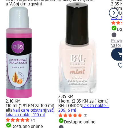
u Vašoj dm trgovini
2,35 KM
1 kom. (
BEL LON
202, 6 m
Dostu
Provjeri
Vašoj dm
2,35 KM
2,10 KM
1 kom. (2,35 KM za 1 kom.)
110 ml (1,91 KM za 100 ml)
BEL LONDON
Lak za nokte –
ella
Nail care odstranjivač
206, 6 ml
laka za nokte, 110 ml
(1)
(2)
Dostupno online
Dostupno online