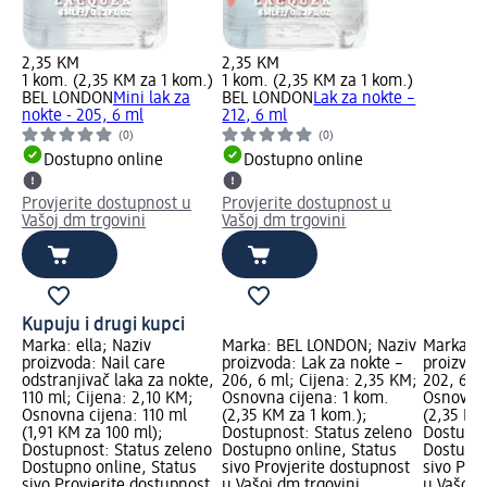
2,35 KM
2,35 KM
1 kom. (2,35 KM za 1 kom.)
1 kom. (2,35 KM za 1 kom.)
BEL LONDON
Mini lak za
BEL LONDON
Lak za nokte –
nokte - 205, 6 ml
212, 6 ml
(0)
(0)
Dostupno online
Dostupno online
Provjerite dostupnost u
Provjerite dostupnost u
Vašoj dm trgovini
Vašoj dm trgovini
Kupuju i drugi kupci
Marka: ella; Naziv
Marka: BEL LONDON; Naziv
Marka: 
proizvoda: Nail care
proizvoda: Lak za nokte –
proizvod
odstranjivač laka za nokte,
206, 6 ml; Cijena: 2,35 KM;
202, 6 m
110 ml; Cijena: 2,10 KM;
Osnovna cijena: 1 kom.
Osnovna 
Osnovna cijena: 110 ml
(2,35 KM za 1 kom.);
(2,35 KM
(1,91 KM za 100 ml);
Dostupnost: Status zeleno
Dostupno
Dostupnost: Status zeleno
Dostupno online, Status
Dostupno
Dostupno online, Status
sivo Provjerite dostupnost
sivo Pro
sivo Provjerite dostupnost
u Vašoj dm trgovini
u Vašoj 