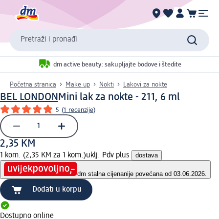
Pretraži i pronađi
dm active beauty: sakupljajte bodove i štedite
Početna stranica
Make up
Nokti
Lakovi za nokte
BEL LONDON
Mini lak za nokte - 211, 6 ml
5
(
1 recenzije
)
2,35 KM
1 kom. (2,35 KM za 1 kom.)
uklj. Pdv plus
dostava
dm stalna cijena
nije povećana od 03.06.2026.
Dodati u korpu
Dostupno online