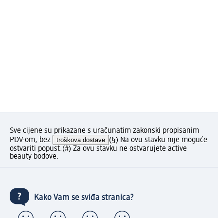
Sve cijene su prikazane s uračunatim zakonski propisanim
PDV-om, bez
troškova dostave
(§) Na ovu stavku nije moguće
ostvariti popust.
(#) Za ovu stavku ne ostvarujete active
beauty bodove.
Kako Vam se sviđa stranica?