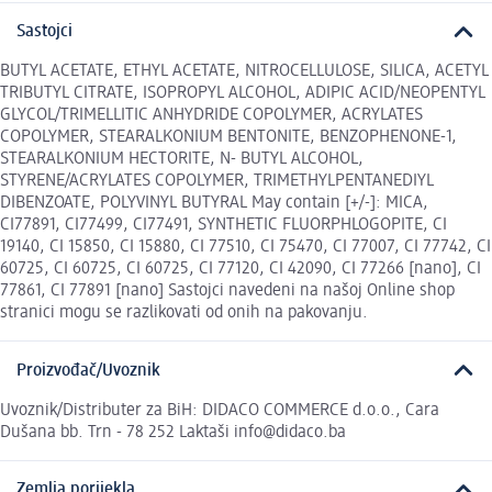
Sastojci
BUTYL ACETATE, ETHYL ACETATE, NITROCELLULOSE, SILICA, ACETYL
TRIBUTYL CITRATE, ISOPROPYL ALCOHOL, ADIPIC ACID/NEOPENTYL
GLYCOL/TRIMELLITIC ANHYDRIDE COPOLYMER, ACRYLATES
COPOLYMER, STEARALKONIUM BENTONITE, BENZOPHENONE-1,
STEARALKONIUM HECTORITE, N- BUTYL ALCOHOL,
STYRENE/ACRYLATES COPOLYMER, TRIMETHYLPENTANEDIYL
DIBENZOATE, POLYVINYL BUTYRAL May contain [+/-]: MICA,
CI77891, CI77499, CI77491, SYNTHETIC FLUORPHLOGOPITE, CI
19140, CI 15850, CI 15880, CI 77510, CI 75470, CI 77007, CI 77742, CI
60725, CI 60725, CI 60725, CI 77120, CI 42090, CI 77266 [nano], CI
77861, CI 77891 [nano] Sastojci navedeni na našoj Online shop
stranici mogu se razlikovati od onih na pakovanju.
Proizvođač/Uvoznik
Uvoznik/Distributer za BiH: DIDACO COMMERCE d.o.o., Cara
Dušana bb. Trn - 78 252 Laktaši info@didaco.ba
Zemlja porijekla