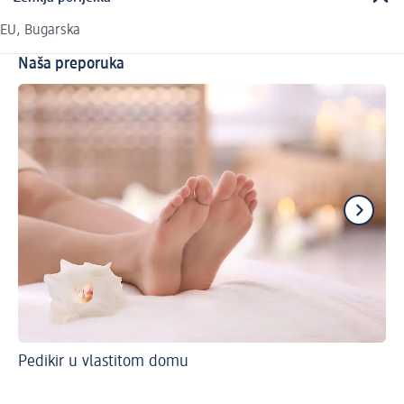
EU, Bugarska
Naša preporuka
Pedikir u vlastitom domu
Pr
Bo