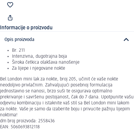
Informacije o proizvodu
Opis proizvoda
Br. 211
Intenzivna, dugotrajna boja
Široka četkica olakšava nanošenje
Za lijepe i njegovane nokte
Bel London mini lak za nokte, broj 205, učinit će vaše nokte
neodoljivo privlačnim. Zahvaljujući posebnoj formulacija
jednostavno se nanosi, brzo suši te osigurava optimalno
prekrivanje i savršenu postojanost, čak do 7 dana. Upotpunite vašu
odjevnu kombinaciju i istaknite vaš stil sa Bel London mini lakom
za nokte. Vaše je samo da izaberite boju i privucite pažnju lijepim
noktima!
dm broj proizvoda: 2558436
EAN: 5060693812118