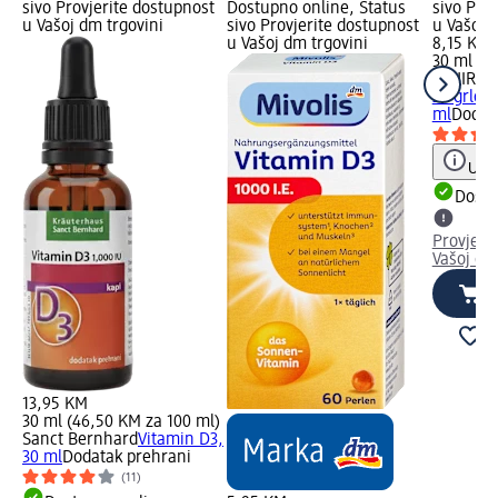
sivo Provjerite dostupnost
Dostupno online, Status
sivo Pro
u Vašoj dm trgovini
sivo Provjerite dostupnost
u Vašoj 
u Vašoj dm trgovini
8,15 KM
30 ml (2
TAHIROV
za grlo, 
ml
Dodat
Uput
Dostu
Provjeri
Vašoj dm
13,95 KM
30 ml (46,50 KM za 100 ml)
Sanct Bernhard
Vitamin D3,
30 ml
Dodatak prehrani
(11)