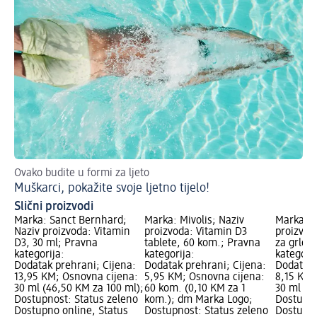
Ovako budite u formi za ljeto
Muškarci, pokažite svoje ljetno tijelo!
Slični proizvodi
Marka: Sanct Bernhard;
Marka: Mivolis; Naziv
Marka: T
Naziv proizvoda: Vitamin
proizvoda: Vitamin D3
proizvod
D3, 30 ml; Pravna
tablete, 60 kom.; Pravna
za grlo,
kategorija:
kategorija:
kategorij
Dodatak prehrani; Cijena:
Dodatak prehrani; Cijena:
Dodatak 
13,95 KM; Osnovna cijena:
5,95 KM; Osnovna cijena:
8,15 KM;
30 ml (46,50 KM za 100 ml);
60 kom. (0,10 KM za 1
30 ml (2
Dostupnost: Status zeleno
kom.); dm Marka Logo;
Dostupno
Dostupno online, Status
Dostupnost: Status zeleno
Dostupno