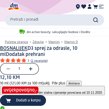
Pretraži i pronađi
dm active beauty: sakupljajte bodove i štedite
Početna stranica
Zdravlje
Vitamini
Vitamin D
BOSNALIJEK
D3 sprej za odrasle, 10
ml
Dodatak prehrani
5
(
2 recenzije
)
12,10 KM
10 ml (121,00 KM za 100 ml)
uklj. Pdv plus
dostava
dm stalna cijena
nije povećana od 10.11.2020.
Dodati u korpu