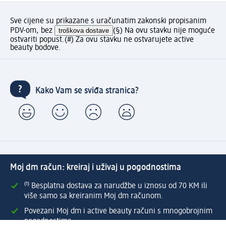
Sve cijene su prikazane s uračunatim zakonski propisanim
PDV-om, bez
troškova dostave
(§) Na ovu stavku nije moguće
ostvariti popust.
(#) Za ovu stavku ne ostvarujete active
beauty bodove.
Kako Vam se sviđa stranica?
Moj dm račun: kreiraj i uživaj u pogodnostima
⁽¹⁾ Besplatna dostava za narudžbe u iznosu od 70 KM ili
više samo sa kreiranim Moj dm računom.
Povezani Moj dm i active beauty računi s mnogobrojnim
pogodnostima.