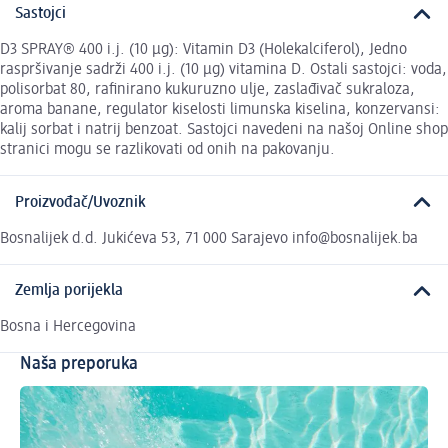
Sastojci
D3 SPRAY® 400 i.j. (10 µg): Vitamin D3 (Holekalciferol), Jedno
raspršivanje sadrži 400 i.j. (10 µg) vitamina D. Ostali sastojci: voda,
polisorbat 80, rafinirano kukuruzno ulje, zaslađivač sukraloza,
aroma banane, regulator kiselosti limunska kiselina, konzervansi:
kalij sorbat i natrij benzoat. Sastojci navedeni na našoj Online shop
stranici mogu se razlikovati od onih na pakovanju.
Proizvođač/Uvoznik
Bosnalijek d.d. Jukićeva 53, 71 000 Sarajevo info@bosnalijek.ba
Zemlja porijekla
Bosna i Hercegovina
Naša preporuka