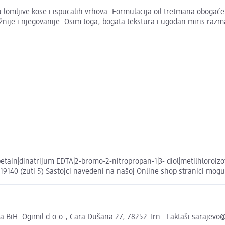
u lomljive kose i ispucalih vrhova. Formulacija oil tretmana obogać
ije i njegovanije. Osim toga, bogata tekstura i ugodan miris razma
etain|dinatrijum EDTA|2-bromo-2-nitropropan-1|3- diol|metilhloroizot
|CI 19140 (zuti 5) Sastojci navedeni na našoj Online shop stranici mog
 za BiH: Ogimil d.o.o., Cara Dušana 27, 78252 Trn - Laktaši sarajev