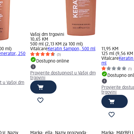
Vašoj dm trgovini
10,65 KM
500 ml (2,13 KM za 100 ml)
00 ml)
Vitalcare
Keratin šampon, 500 ml
11,95 KM
enerator, 250
125 ml (9,56 KM
(3)
Vitalcare
Keratin
Dostupno online
ml
(1)
Provjerite dostupnost u Vašoj dm
Dostupno onl
trgovini
t u Vašoj dm
Provjerite dost
trgovini
-V; Naziv
Marka: ella; Naziv proizvoda:
Marka: MAYBEL