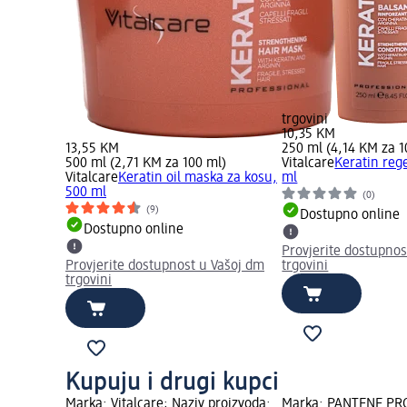
trgovini
10,35 KM
13,55 KM
250 ml (4,14 KM za 1
500 ml (2,71 KM za 100 ml)
Vitalcare
Keratin reg
Vitalcare
Keratin oil maska za kosu,
ml
500 ml
(0)
(9)
Dostupno online
Dostupno online
Provjerite dostupnos
Provjerite dostupnost u Vašoj dm
trgovini
trgovini
Kupuju i drugi kupci
Marka: Vitalcare; Naziv proizvoda:
Marka: PANTENE PRO