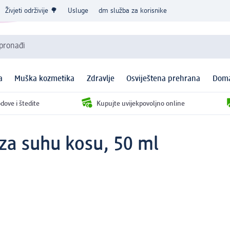
Živjeti održivije 🌳
Usluge
dm služba za korisnike
 pronađi
a
Muška kozmetika
Zdravlje
Osviještena prehrana
Doma
dove i štedite
Kupujte uvijekpovoljno online
 za suhu kosu, 50 ml