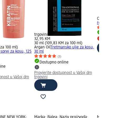
OGX
Keratin
regenerator
Dostupno
trgovini
32,95 KM
Dostupno
30 ml (109,83 KM za 100 ml)
 za 100 ml)
Argan Oil
Tretmansko ulje za kosu,
 sprej za kosu, 125
30 ml
(3)
Dostupno online
ine
Provjerite dostupnost u Vašoj dm
upnost u Vašoj dm
trgovini
LINE NEW YORK;
Marka: Balea; Naziv proizvoda:
Marka: Laca