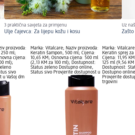
3 praktična savjeta za primjenu
Uz naš
Ulje čajevca: Za lijepu kožu i kosu
Zašto
ziv proizvoda:
Marka: Vitalcare; Naziv proizvoda:
Marka: Vitalcare
 250 ml;
Keratin šampon, 500 ml; Cijena:
Keratin sprej za
novna cijena:
10,65 KM; Osnovna cijena: 500 ml
Cijena: 11,95 KM
00 ml);
(2,13 KM za 100 ml); Dostupnost:
125 ml (9,56 KM 
zeleno
Status zeleno Dostupno online,
Dostupnost: Sta
tus sivo
Status sivo Provjerite dostupnost u
Dostupno online
t u Vašoj dm
Provjerite dost
trgovini