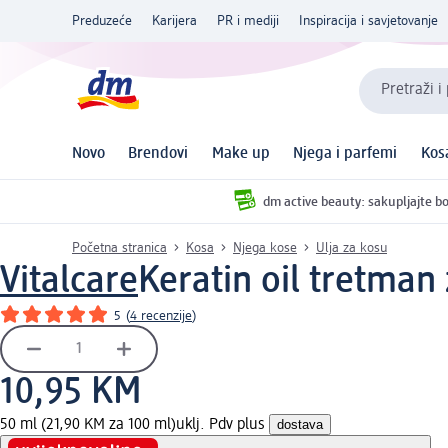
Preduzeće
Karijera
PR i mediji
Inspiracija i savjetovanje
Pretraži i
Novo
Brendovi
Make up
Njega i parfemi
Kos
dm active beauty: sakupljajte bo
Početna stranica
Kosa
Njega kose
Ulja za kosu
Vitalcare
Keratin oil tretman
5
(
4 recenzije
)
10,95 KM
50 ml (21,90 KM za 100 ml)
uklj. Pdv plus
dostava