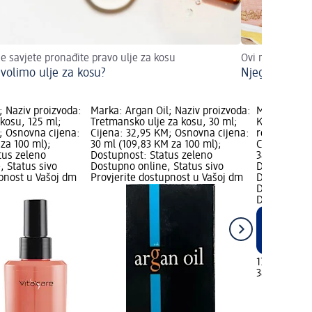
e savjete pronađite pravo ulje za kosu
Ovi must have p
 volimo ulje za kosu?
Njegujući pr
; Naziv proizvoda:
Marka: Argan Oil; Naziv proizvoda:
Marka: OGX;
 kosu, 125 ml;
Tretmansko ulje za kosu, 30 ml;
Keratin oil 
; Osnovna cijena:
Cijena: 32,95 KM; Osnovna cijena:
regenerator
za 100 ml);
30 ml (109,83 KM za 100 ml);
Cijena: 17,
tus zeleno
Dostupnost: Status zeleno
385 ml (4,6
, Status sivo
Dostupno online, Status sivo
Dostupno s
upnost u Vašoj dm
Provjerite dostupnost u Vašoj dm
Dostupnost:
Dostupno on
Dostupno s
17,95 KM
385 ml (4,6