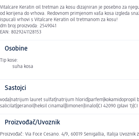
Vitalcare Keratin oil tretman za kosu dizajniran je posebno za njeg
od korijena do vrhova. Redovnom primjenom vaša kosa izgleda snažn
ispucali vrhovi s Vitalcare Keratin oil tretmanom za kosu!
dm broj proizvoda: 2549041
EAN: 8029241128153
Osobine
Tip kose:
suha kosa
Sastojci
voda|natrijum lauret sulfat|natrijum hlorid|parfem|kokamidopropil b
salicilat|geranoil|heksil cinamal||limonen|linalol|CI 42090 (plavi 1)
Proizvođač/Uvoznik
Proizvođač: Via Foce Cesano. 4/9, 60019 Senigallia, Italija Uvoznik