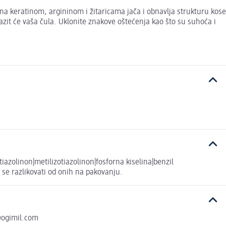
ena keratinom, argininom i žitaricama jača i obnavlja strukturu kose
zit će vaša čula. Uklonite znakove oštećenja kao što su suhoća i
iazolinon|metilizotiazolinon|fosforna kiselina|benzil
u se razlikovati od onih na pakovanju.
o@ogimil.com