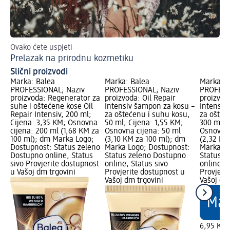
Ovako ćete uspjeti
Ovi
Prelazak na prirodnu kozmetiku
Nj
Slični proizvodi
Marka: Balea
Marka: Balea
Marka: B
PROFESSIONAL; Naziv
PROFESSIONAL; Naziv
PROFESS
proizvoda: Regenerator za
proizvoda: Oil Repair
proizvoda
suhe i oštećene kose Oil
Intensiv šampon za kosu –
Intensiv
Repair Intensiv, 200 ml;
za oštećenu i suhu kosu,
za ošteć
Cijena: 3,35 KM; Osnovna
50 ml; Cijena: 1,55 KM;
300 ml; 
cijena: 200 ml (1,68 KM za
Osnovna cijena: 50 ml
Osnovna 
100 ml); dm Marka Logo;
(3,10 KM za 100 ml); dm
(2,32 KM
Dostupnost: Status zeleno
Marka Logo; Dostupnost:
Marka Lo
Dostupno online, Status
Status zeleno Dostupno
Status z
sivo Provjerite dostupnost
online, Status sivo
online, S
u Vašoj dm trgovini
Provjerite dostupnost u
Provjeri
Vašoj dm trgovini
Vašoj dm
6,95 KM