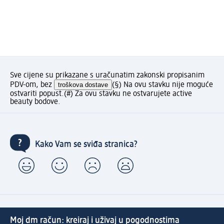
Sve cijene su prikazane s uračunatim zakonski propisanim
PDV-om, bez
troškova dostave
(§) Na ovu stavku nije moguće
ostvariti popust.
(#) Za ovu stavku ne ostvarujete active
beauty bodove.
Kako Vam se sviđa stranica?
Moj dm račun: kreiraj i uživaj u pogodnostima