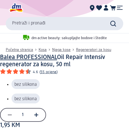
Pretraži i pronađi
dm active beauty: sakupljajte bodove i štedite
Početna stranica
Kosa
Njega kose
Regeneratori za kosu
Balea PROFESSIONAL
Oil Repair Intensiv
regenerator za kosu, 50 ml
4.6
(
55 ocjena
)
bez silikona
bez silikona
1,95 KM