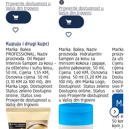
Provjerite dostupnost u
Vašoj dm trgovini
Provjerite dostupnost u
Vašoj dm trgovini
Kupuju i drugi kupci
Marka: Balea
Marka: Balea; Naziv
Marka: e
PROFESSIONAL; Naziv
proizvoda: Hidratantni
proizvod
proizvoda: Oil Repair
šampon za kosu sa
za uši, v
Intensiv šampon za kosu –
mirisom kokosa i papaje,
Cijena: 
za oštećenu i suhu kosu,
putno pakovanje, 50 ml;
cijena: 
50 ml; Cijena: 1,55 KM;
Cijena: 1,60 KM; Osnovna
1 kom.);
Osnovna cijena: 50 ml
cijena: 50 ml (3,20 KM za
Dostupno
(3,10 KM za 100 ml); dm
100 ml); dm Marka Logo;
Dostupno
Marka Logo; Dostupnost:
Dostupnost: Status zeleno
sivo Pro
Status zeleno Dostupno
Dostupno online, Status
u Vašoj 
online, Status sivo
sivo Provjerite dostupnost
Provjerite dostupnost u
u Vašoj dm trgovini
Vašoj dm trgovini
1,45 KM
50 kom. 
kom.)