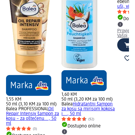
ebelin
Pa
uši, više
Dostu
Provjeri
Vašoj dm
1,60 KM
1,55 KM
50 ml (3,20 KM za 100 ml)
50 ml (3,10 KM za 100 ml)
Balea
Hidratantni šampon
Balea PROFESSIONAL
Oil
za kosu sa mirisom kokosa
Repair Intensiv šampon za
i..., 50 ml
kosu – za oštećenu..., 50
(52)
ml
Dostupno online
(3)