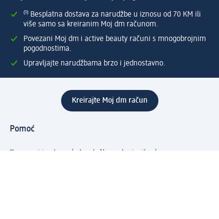
⁽¹⁾ Besplatna dostava za narudžbe u iznosu od 70 KM ili
više samo sa kreiranim Moj dm računom.
Povezani Moj dm i active beauty računi s mnogobrojnim
pogodnostima.
Upravljajte narudžbama brzo i jednostavno.
Kreirajte Moj dm račun
Pomoć
Programi i usluge
dm služba za korisnike
Načini i troškovi dostave
Povrat proizvoda
Preduzeće
O nama
Odgovornost
Karijera
PR i mediji