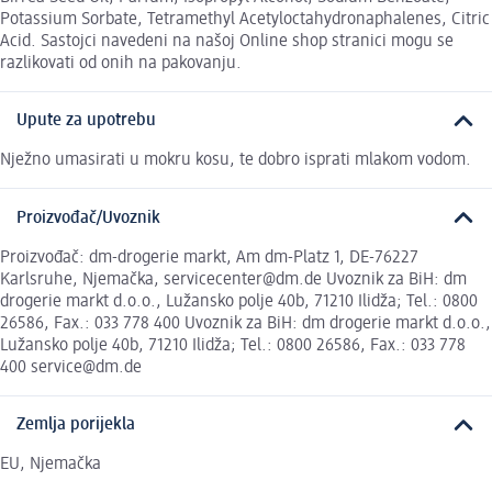
Potassium Sorbate, Tetramethyl Acetyloctahydronaphalenes, Citric
Acid. Sastojci navedeni na našoj Online shop stranici mogu se
razlikovati od onih na pakovanju.
Upute za upotrebu
Nježno umasirati u mokru kosu, te dobro isprati mlakom vodom.
Proizvođač/Uvoznik
Proizvođač: dm-drogerie markt, Am dm-Platz 1, DE-76227
Karlsruhe, Njemačka, servicecenter@dm.de Uvoznik za BiH: dm
drogerie markt d.o.o., Lužansko polje 40b, 71210 Ilidža; Tel.: 0800
26586, Fax.: 033 778 400 Uvoznik za BiH: dm drogerie markt d.o.o.,
Lužansko polje 40b, 71210 Ilidža; Tel.: 0800 26586, Fax.: 033 778
400 service@dm.de
Zemlja porijekla
EU, Njemačka