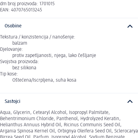
dm broj proizvoda: 1701015
EAN: 4070765013245
Osobine
Tekstura / konzistencija / nanošenje:
balzam
Djelovanje:
protiv zapetljanosti, njega, lako češljanje
Svojstva proizvoda:
bez silikona
Tip kose:
Oštećena/Iscrpljena, suha kosa
Sastojci
Aqua, Glycerin, Cetearyl Alcohol, Isopropyl Palmitate,
Behentrimonium Chloride, Panthenol, Hydrolyzed Keratin,
Helianthus Annuus Hybrid Oil, Ricinus Communis Seed Oil,
Argania Spinosa Kernel Oil, Orbignya Oleifera Seed Oil, Sclerocarya
Birrea Seed Oil, Parfum, Isopropyl Alcohol, Sodium Benzoate,