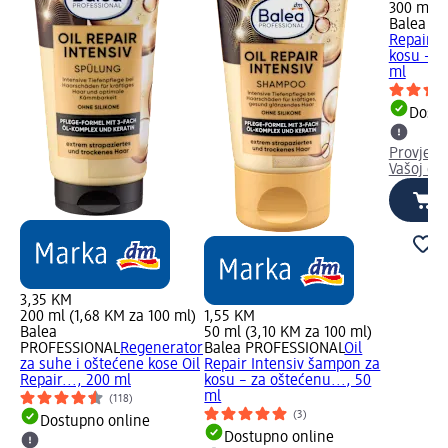
300 ml (
Balea P
Repair I
kosu – za
ml
Dostu
Provjeri
Vašoj dm
3,35 KM
200 ml (1,68 KM za 100 ml)
1,55 KM
Balea
50 ml (3,10 KM za 100 ml)
PROFESSIONAL
Regenerator
Balea PROFESSIONAL
Oil
za suhe i oštećene kose Oil
Repair Intensiv šampon za
Repair..., 200 ml
kosu – za oštećenu..., 50
ml
(118)
(3)
Dostupno online
Dostupno online