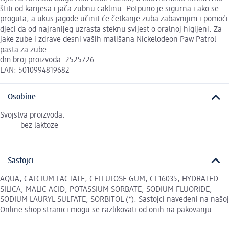
štiti od karijesa i jača zubnu caklinu. Potpuno je sigurna i ako se
proguta, a ukus jagode učinit će četkanje zuba zabavnijim i pomoći
djeci da od najranijeg uzrasta steknu svijest o oralnoj higijeni. Za
jake zube i zdrave desni vaših mališana Nickelodeon Paw Patrol
pasta za zube.
dm broj proizvoda: 2525726
EAN: 5010994819682
Osobine
Svojstva proizvoda:
bez laktoze
Sastojci
AQUA, CALCIUM LACTATE, CELLULOSE GUM, CI 16035, HYDRATED
SILICA, MALIC ACID, POTASSIUM SORBATE, SODIUM FLUORIDE,
SODIUM LAURYL SULFATE, SORBITOL (*). Sastojci navedeni na našoj
Online shop stranici mogu se razlikovati od onih na pakovanju.