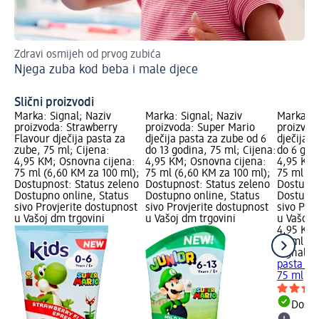
Zdravi osmijeh od prvog zubića
Ov
Njega zuba kod beba i male djece
Sp
Slični proizvodi
Marka: Signal; Naziv
Marka: Signal; Naziv
Marka: S
proizvoda: Strawberry
proizvoda: Super Mario
proizvod
Flavour dječija pasta za
dječija pasta za zube od 6
dječija p
zube, 75 ml; Cijena:
do 13 godina, 75 ml; Cijena:
do 6 god
4,95 KM; Osnovna cijena:
4,95 KM; Osnovna cijena:
4,95 KM;
75 ml (6,60 KM za 100 ml);
75 ml (6,60 KM za 100 ml);
75 ml (6
Dostupnost: Status zeleno
Dostupnost: Status zeleno
Dostupno
Dostupno online, Status
Dostupno online, Status
Dostupno
sivo Provjerite dostupnost
sivo Provjerite dostupnost
sivo Pro
u Vašoj dm trgovini
u Vašoj dm trgovini
u Vašoj 
4,95 KM
75 ml (6
Signal
Fr
pasta za 
75 ml
Dostu