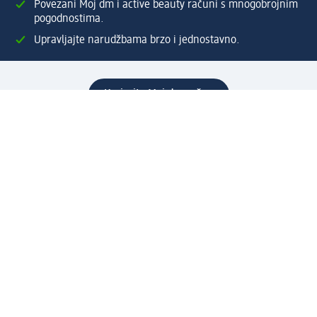
Povezani Moj dm i active beauty računi s mnogobrojnim
pogodnostima.
Upravljajte narudžbama brzo i jednostavno.
Kreirajte Moj dm račun
Pomoć
Programi i usluge
dm služba za korisnike
Načini i troškovi dostave
Povrat proizvoda
Preduzeće
O nama
Odgovornost
Karijera
PR i mediji
Svijet proizvoda
dm Svijet