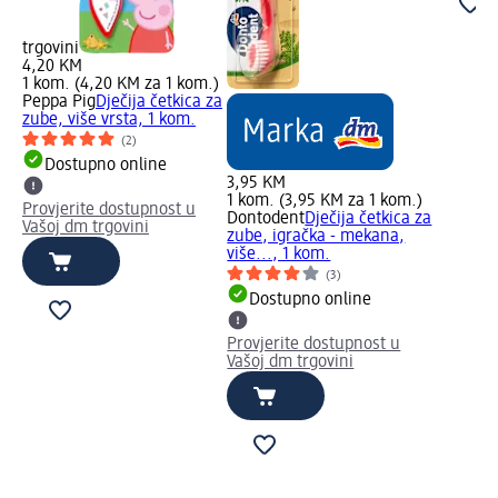
trgovini
4,20 KM
1 kom. (4,20 KM za 1 kom.)
Peppa Pig
Dječija četkica za
zube, više vrsta, 1 kom.
(2)
Dostupno online
3,95 KM
1 kom. (3,95 KM za 1 kom.)
Provjerite dostupnost u
Dontodent
Dječija četkica za
Vašoj dm trgovini
zube, igračka - mekana,
više..., 1 kom.
(3)
Dostupno online
Provjerite dostupnost u
Vašoj dm trgovini