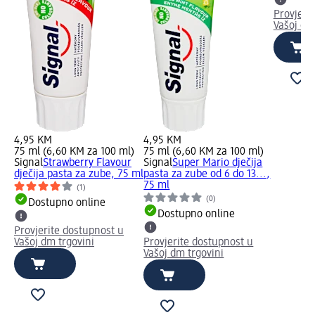
Provjeri
Vašoj dm
4,95 KM
4,95 KM
75 ml (6,60 KM za 100 ml)
75 ml (6,60 KM za 100 ml)
Signal
Strawberry Flavour
Signal
Super Mario dječija
dječija pasta za zube, 75 ml
pasta za zube od 6 do 13...,
75 ml
(1)
(0)
Dostupno online
Dostupno online
Provjerite dostupnost u
Vašoj dm trgovini
Provjerite dostupnost u
Vašoj dm trgovini