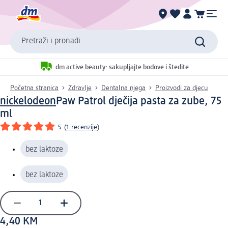
Pretraži i pronađi
dm active beauty: sakupljajte bodove i štedite
Početna stranica
Zdravlje
Dentalna njega
Proizvodi za djecu
nickelodeon
Paw Patrol dječija pasta za zube, 75
ml
5
(
1 recenzije
)
bez laktoze
bez laktoze
4,40 KM