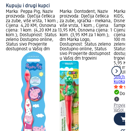
Kupuju i drugi kupci
Marka: Peppa Pig; Naziv
Marka: Dontodent; Naziv
Marka: 
proizvoda: Dječija četkica
proizvoda: Dječija četkica
KIDS; Na
za zube, više vrsta, 1 kom.;
za zube, igračka - mekana,
Disney St
Cijena: 4,20 KM; Osnovna
više vrsta, 1 kom.; Cijena:
šampon i
cijena: 1 kom. (4,20 KM za 1
3,95 KM; Osnovna cijena: 1
Cijena: 
kom.); Dostupnost: Status
kom. (3,95 KM za 1 kom.);
cijena: 
zeleno Dostupno online,
dm Marka Logo;
100 ml);
Status sivo Provjerite
Dostupnost: Status zeleno
zeleno D
dostupnost u Vašoj dm
Dostupno online, Status
Status si
sivo Provjerite dostupnost
dostupno
u Vašoj dm trgovini
trgovini
5,95 KM
250 ml (
NATURAV
Stitch - 
kupka, 2
Dostu
Provjeri
Vašoj dm