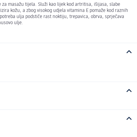
a masažu tijela. Služi kao lijek kod artritisa, išijasa, slabe
atizira kožu, a zbog visokog udjela vitamina E pomaže kod raznih
upotreba ulja podstiče rast noktiju, trepavica, obrva, sprječava
nusovo ulje.