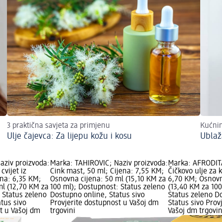
3 praktična savjeta za primjenu
Kućnim
Ulje čajevca: Za lijepu kožu i kosu
Ublaž
aziv proizvoda:
Marka: TAHIROVIĆ; Naziv proizvoda:
Marka: AFRODITA
cvijet iz
Cink mast, 50 ml; Cijena: 7,55 KM;
Čičkovo ulje za 
ena: 6,35 KM;
Osnovna cijena: 50 ml (15,10 KM za
6,70 KM; Osnovn
ml (12,70 KM za
100 ml); Dostupnost: Status zeleno
(13,40 KM za 10
 Status zeleno
Dostupno online, Status sivo
Status zeleno D
tus sivo
Provjerite dostupnost u Vašoj dm
Status sivo Prov
t u Vašoj dm
trgovini
Vašoj dm trgovin