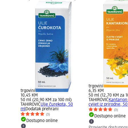
trgovini
trgovini
6,35 KM
10,45 KM
50 ml (12,70 KM za 1
50 ml (20,90 KM za 100 ml)
TAHIROVIĆ
Kantarion 
TAHIROVIĆ
Ulje čurekota, 50
cvijet iz prirodne, 5
ml
Dodatak prehrani
(3)
(3)
Dostupno online
Dostupno online
Provjerite dostupnos