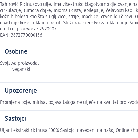
Tahirović Ricinusovo ulje, ima višestruko blagotvorno djelovanje na o
cirkulacije, tumora dojke, mioma i cista, epilepsije, ćelavosti kao 
kožnih bolesti kao što su gljivice, strije, modrice, crvenilo i čirevi
opadanje kose i uklanja perut. Služi kao sredstvo za uklanjanje šmi
dm broj proizvoda: 2520907
EAN: 3872770000156
Osobine
Svojstva proizvoda:
veganski
Upozorenje
Promjena boje, mirisa, pojava taloga ne utječe na kvalitet proizvod
Sastojci
Uljani ekstrakt ricinusa 100% Sastojci navedeni na našoj Online sho