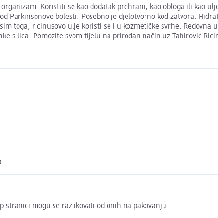
rganizam. Koristiti se kao dodatak prehrani, kao obloga ili kao ulje z
i kod Parkinsonove bolesti. Posebno je djelotvorno kod zatvora. Hidr
. Osim toga, ricinusovo ulje koristi se i u kozmetičke svrhe. Redovna 
nke s lica. Pomozite svom tijelu na prirodan način uz Tahirović Rici
a.
p stranici mogu se razlikovati od onih na pakovanju.