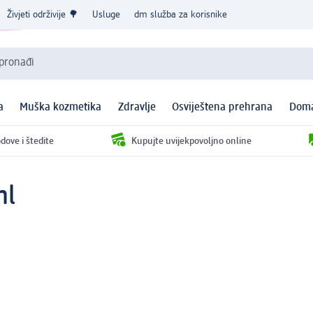
Živjeti održivije 🌳
Usluge
dm služba za korisnike
 pronađi
a
Muška kozmetika
Zdravlje
Osviještena prehrana
Doma
dove i štedite
Kupujte uvijekpovoljno online
ml