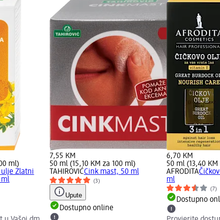
7,55 KM
6,70 KM
00 ml)
50 ml (15,10 KM za 100 ml)
50 ml (13,40 KM 
ulje Zlatni
TAHIROVIĆ
Cink mast, 50 ml
AFRODITA
Čičkov
0 ml
ml
(3)
(7)
Upute
Dostupno onl
Dostupno online
t u Vašoj dm
Provjerite dost