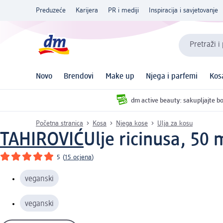
Preduzeće
Karijera
PR i mediji
Inspiracija i savjetovanje
Pretraži i
Novo
Brendovi
Make up
Njega i parfemi
Kos
dm active beauty: sakupljajte bo
Početna stranica
Kosa
Njega kose
Ulja za kosu
TAHIROVIĆ
Ulje ricinusa, 50 
5
(
15 ocjena
)
veganski
veganski