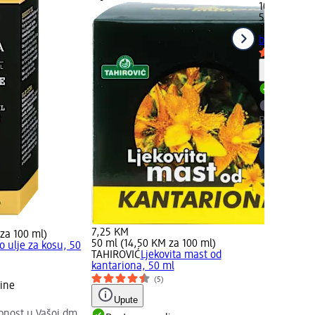
10,65 KM
50 ml (21,3
TAHIROVIĆ
S
balzam za si
Upute
Dostupno
Provjerite 
trgovini
7,25 KM
za 100 ml)
50 ml (14,50 KM za 100 ml)
o ulje za kosu, 50
TAHIROVIĆ
Ljekovita mast od
kantariona, 50 ml
(5)
ine
Upute
upnost u Vašoj dm