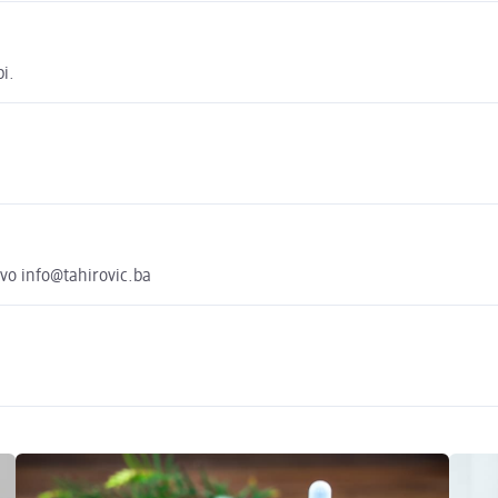
i.
evo info@tahirovic.ba