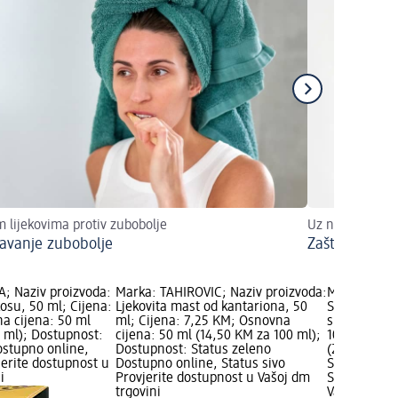
 lijekovima protiv zubobolje
Uz naše savjete
avanje zubobolje
Zašto volimo 
; Naziv proizvoda:
Marka: TAHIROVIĆ; Naziv proizvoda:
Marka: TAHI
kosu, 50 ml; Cijena:
Ljekovita mast od kantariona, 50
Sinusal Pla
a cijena: 50 ml
ml; Cijena: 7,25 KM; Osnovna
sinuse i bro
0 ml); Dostupnost:
cijena: 50 ml (14,50 KM za 100 ml);
10,65 KM; O
ostupno online,
Dostupnost: Status zeleno
(21,30 KM z
jerite dostupnost u
Dostupno online, Status sivo
Status zele
i
Provjerite dostupnost u Vašoj dm
Status sivo 
trgovini
Vašoj dm tr