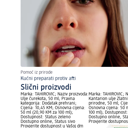
Pomoć iz prirode
Kućni preparati protiv afti
Slični proizvodi
Marka: TAHIROVIĆ; Naziv proizvoda:
Marka: TAHIROVIĆ; N
Ulje čurekota, 50 ml; Pravna
Kantarion ulje Zlatni 
kategorija: Dodatak prehrani;
prirodne, 50 ml; Cij
Cijena: 10,45 KM; Osnovna cijena:
Osnovna cijena: 50 
50 ml (20,90 KM za 100 ml);
100 ml); Dostupnost:
Dostupnost: Status zeleno
Dostupno online, Sta
Dostupno online, Status sivo
Provjerite dostupnos
Provjerite dostupnost u Vašoj dm