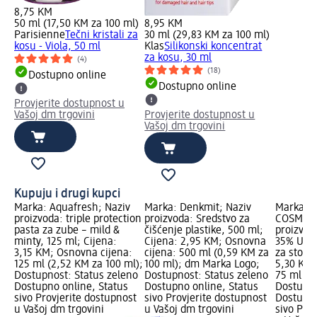
8,75 KM
50 ml (17,50 KM za 100 ml)
8,95 KM
Parisienne
Tečni kristali za
30 ml (29,83 KM za 100 ml)
kosu - Viola, 50 ml
Klas
Silikonski koncentrat
za kosu, 30 ml
(4)
(18)
Dostupno online
Dostupno online
Provjerite dostupnost u
Vašoj dm trgovini
Provjerite dostupnost u
Vašoj dm trgovini
Kupuju i drugi kupci
Marka: Aquafresh; Naziv
Marka: Denkmit; Naziv
Marka: E
proizvoda: triple protection
proizvoda: Sredstvo za
COSMETI
pasta za zube – mild &
čišćenje plastike, 500 ml;
proizvod
minty, 125 ml; Cijena:
Cijena: 2,95 KM; Osnovna
35% Urea
3,15 KM; Osnovna cijena:
cijena: 500 ml (0,59 KM za
za stopal
125 ml (2,52 KM za 100 ml);
100 ml); dm Marka Logo;
5,30 KM;
Dostupnost: Status zeleno
Dostupnost: Status zeleno
75 ml (7
Dostupno online, Status
Dostupno online, Status
Dostupno
sivo Provjerite dostupnost
sivo Provjerite dostupnost
Dostupno
u Vašoj dm trgovini
u Vašoj dm trgovini
sivo Pro