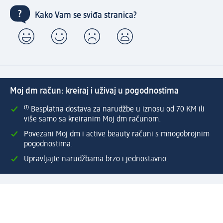
Kako Vam se sviđa stranica?
Moj dm račun: kreiraj i uživaj u pogodnostima
⁽¹⁾ Besplatna dostava za narudžbe u iznosu od 70 KM ili
više samo sa kreiranim Moj dm računom.
Povezani Moj dm i active beauty računi s mnogobrojnim
pogodnostima.
Upravljajte narudžbama brzo i jednostavno.
Kreirajte Moj dm račun