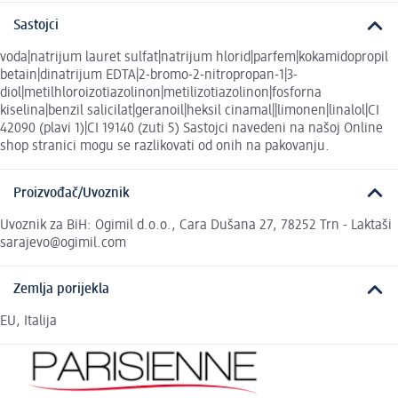
Sastojci
voda|natrijum lauret sulfat|natrijum hlorid|parfem|kokamidopropil
betain|dinatrijum EDTA|2-bromo-2-nitropropan-1|3-
diol|metilhloroizotiazolinon|metilizotiazolinon|fosforna
kiselina|benzil salicilat|geranoil|heksil cinamal||limonen|linalol|CI
42090 (plavi 1)|CI 19140 (zuti 5) Sastojci navedeni na našoj Online
shop stranici mogu se razlikovati od onih na pakovanju.
Proizvođač/Uvoznik
Uvoznik za BiH: Ogimil d.o.o., Cara Dušana 27, 78252 Trn - Laktaši
sarajevo@ogimil.com
Zemlja porijekla
EU, Italija