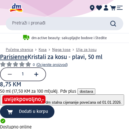
Pretraži i pronađi
dm active beauty: sakupljajte bodove i štedite
Početna stranica
Kosa
Njega kose
Ulja za kosu
Parisienne
Kristali za kosu - plavi, 50 ml
0
(
Ocijenite proizvod
)
8,75 KM
50 ml (17,50 KM za 100 ml)
uklj. Pdv plus
dostava
dm stalna cijena
nije povećana od 01.01.2026.
Dodati u korpu
Dostupno online