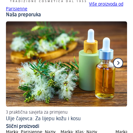
Više proizvoda od
Parisienne
Naša preporuka
3 praktična savjeta za primjenu
Uz
Ulje čajevca: Za lijepu kožu i kosu
Za
Slični proizvodi
Marka: Parisienne; Naziv
Marka: Klas; Naziv
Marka: S