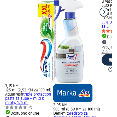
u Vašoj 
5,30 KM
75 ml (7
EVELINE
COSMETI
35% Urea
za..., 75
Dostu
Provjeri
Vašoj dm
3,15 KM
125 ml (2,52 KM za 100 ml)
Aquafresh
triple protection
pasta za zube – mild &
minty, 125 ml
2,95 KM
(0)
500 ml (0,59 KM za 100 ml)
Dostupno online
Denkmit
Sredstvo za