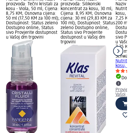
proizvoda: Tečni kristali za
proizvoda: Silikonski
Naziv pro
kosu - Viola, 50 ml; Cijena:
koncentrat za kosu, 30 ml;
Nutritiv
8,75 KM; Osnovna cijena:
Cijena: 8,95 KM; Osnovna
kosu, 20
50 ml (17,50 KM za 100 ml);
cijena: 30 ml (29,83 KM za
7,25 KM;
Dostupnost: Status zeleno
100 ml); Dostupnost: Status
200 ml (
Dostupno online, Status
zeleno Dostupno online,
Dostupno
sivo Provjerite dostupnost
Status sivo Provjerite
Dostupno
u Vašoj dm trgovini
dostupnost u Vašoj dm
sivo Pro
trgovini
u Vašoj 
7,25 KM
200 ml (
Schwarzk
Nutritiv
kosu, 20
Dostu
Provjeri
Vašoj dm