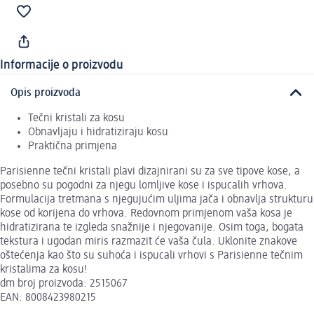
Informacije o proizvodu
Opis proizvoda
Tečni kristali za kosu
Obnavljaju i hidratiziraju kosu
Praktična primjena
Parisienne tečni kristali plavi dizajnirani su za sve tipove kose, a
posebno su pogodni za njegu lomljive kose i ispucalih vrhova.
Formulacija tretmana s njegujućim uljima jača i obnavlja strukturu
kose od korijena do vrhova. Redovnom primjenom vaša kosa je
hidratizirana te izgleda snažnije i njegovanije. Osim toga, bogata
tekstura i ugodan miris razmazit će vaša čula. Uklonite znakove
oštećenja kao što su suhoća i ispucali vrhovi s Parisienne tečnim
kristalima za kosu!
dm broj proizvoda: 2515067
EAN: 8008423980215