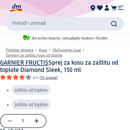
Pretraži i pronađi
dm active beauty: sakupljajte bodove i štedite
Početna stranica
Kosa
Oblikovanje kose
Sprejevi za zaštitu kose od topline
GARNIER FRUCTIS
Sprej za kosu za zaštitu od
toplote Diamond Sleek, 150 ml
4.1
(
19 ocjena
)
zaštita od topline
zaštita od topline