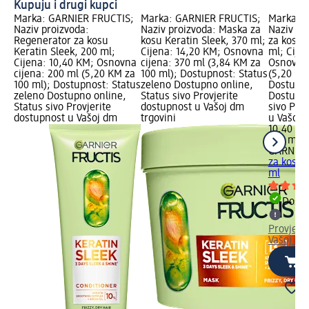
Kupuju i drugi kupci
Marka: GARNIER FRUCTIS;
Marka: GARNIER FRUCTIS;
Marka: 
Naziv proizvoda:
Naziv proizvoda: Maska za
Naziv pr
Regenerator za kosu
kosu Keratin Sleek, 370 ml;
za kosu 
Keratin Sleek, 200 ml;
Cijena: 14,20 KM; Osnovna
ml; Cije
Cijena: 10,40 KM; Osnovna
cijena: 370 ml (3,84 KM za
Osnovna 
cijena: 200 ml (5,20 KM za
100 ml); Dostupnost: Status
(5,20 KM
100 ml); Dostupnost: Status
zeleno Dostupno online,
Dostupno
zeleno Dostupno online,
Status sivo Provjerite
Dostupno
Status sivo Provjerite
dostupnost u Vašoj dm
sivo Pro
dostupnost u Vašoj dm
trgovini
u Vašoj 
10,40 K
200 ml (
GARNIER
za kosu 
ml
Dostu
Provjeri
Vašoj dm