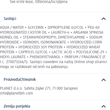
Sve vrste kose, Oštećena/Iscrpljena
Sastojci
AQUA / WATER • GLYCERIN • DIPROPYLENE GLYCOL • PEG-60
HYDROGENATED CASTOR OIL • LAURETH-4 • ARGANIA SPINOSA
KERNEL OIL • STEARAMIDOPROPYL DIMETHYLAMINE • SODIUM
HYDROXIDE • ISONONYL ISONONANOATE • HYDROLYZED CORN
PROTEIN • HYDROLYZED SOY PROTEIN • HYDROLYZED WHEAT
PROTEIN • CAPRYLYL GLYCOL • LACTIC ACID • POLYSILICONE-29 •
HEXYL LAURATE • PHENOXYETHANOL • PARFUM / FRAGRANCE (F.
I.L. Z70073266/1). Sastojci navedeni na našoj Online shop stranici
mogu se razlikovati od onih na pakovanju.
Proizvođač/Uvoznik
PLANET d.o.o. Safeta Zajke 271, 71 000 Sarajevo
info@planetbih.com
Zemlja porijekla