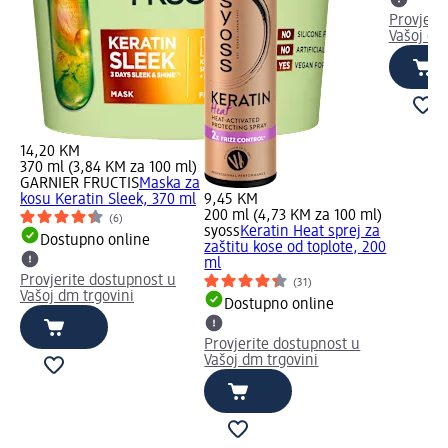
Provjeri
Vašoj dm
14,20 KM
370 ml (3,84 KM za 100 ml)
GARNIER FRUCTIS
Maska za
kosu Keratin Sleek, 370 ml
9,45 KM
200 ml (4,73 KM za 100 ml)
(6)
syoss
Keratin Heat sprej za
Dostupno online
zaštitu kose od toplote, 200
ml
Provjerite dostupnost u
(31)
Vašoj dm trgovini
Dostupno online
Provjerite dostupnost u
Vašoj dm trgovini