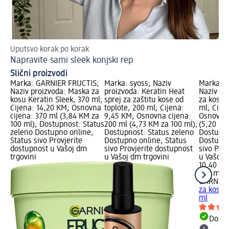
Uputsvo korak po korak
Kak
Napravite sami sleek konjski rep
Tr
Slični proizvodi
Marka: GARNIER FRUCTIS;
Marka: syoss; Naziv
Marka: 
Naziv proizvoda: Maska za
proizvoda: Keratin Heat
Naziv pr
kosu Keratin Sleek, 370 ml;
sprej za zaštitu kose od
za kosu 
Cijena: 14,20 KM; Osnovna
toplote, 200 ml; Cijena:
ml; Cije
cijena: 370 ml (3,84 KM za
9,45 KM; Osnovna cijena:
Osnovna 
100 ml); Dostupnost: Status
200 ml (4,73 KM za 100 ml);
(5,20 KM
zeleno Dostupno online,
Dostupnost: Status zeleno
Dostupno
Status sivo Provjerite
Dostupno online, Status
Dostupno
dostupnost u Vašoj dm
sivo Provjerite dostupnost
sivo Pro
trgovini
u Vašoj dm trgovini
u Vašoj 
10,40 K
200 ml (
GARNIER
za kosu 
ml
Dostu