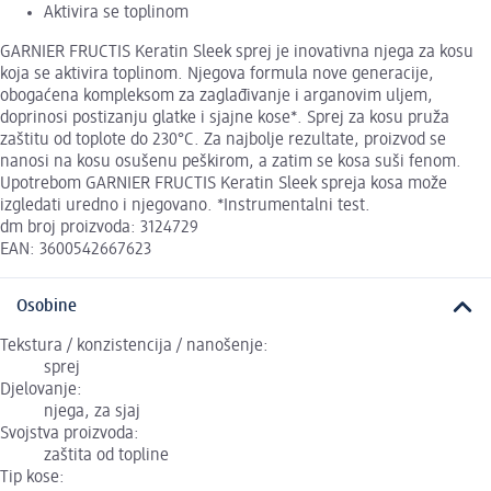
Aktivira se toplinom
GARNIER FRUCTIS Keratin Sleek sprej je inovativna njega za kosu
koja se aktivira toplinom. Njegova formula nove generacije,
obogaćena kompleksom za zaglađivanje i arganovim uljem,
doprinosi postizanju glatke i sjajne kose*. Sprej za kosu pruža
zaštitu od toplote do 230°C. Za najbolje rezultate, proizvod se
nanosi na kosu osušenu peškirom, a zatim se kosa suši fenom.
Upotrebom GARNIER FRUCTIS Keratin Sleek spreja kosa može
izgledati uredno i njegovano. *Instrumentalni test.
dm broj proizvoda: 3124729
EAN: 3600542667623
Osobine
Tekstura / konzistencija / nanošenje:
sprej
Djelovanje:
njega, za sjaj
Svojstva proizvoda:
zaštita od topline
Tip kose: