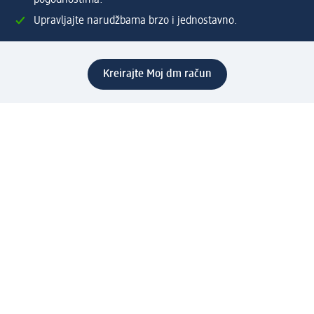
pogodnostima.
Upravljajte narudžbama brzo i jednostavno.
Kreirajte Moj dm račun
Pomoć
Programi i usluge
dm služba za korisnike
Načini i troškovi dostave
Povrat proizvoda
Preduzeće
O nama
Odgovornost
Karijera
PR i mediji
Svijet proizvoda
dm Svijet