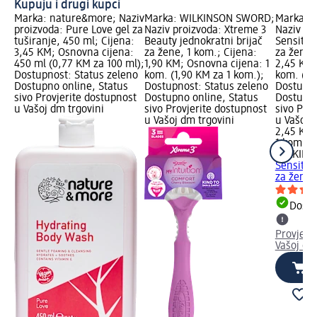
Kupuju i drugi kupci
Marka: nature&more; Naziv
Marka: WILKINSON SWORD;
Marka: 
proizvoda: Pure Love gel za
Naziv proizvoda: Xtreme 3
Naziv pr
tuširanje, 450 ml; Cijena:
Beauty jednokratni brijač
Sensitive
3,45 KM; Osnovna cijena:
za žene, 1 kom.; Cijena:
za žene,
450 ml (0,77 KM za 100 ml);
1,90 KM; Osnovna cijena: 1
2,45 KM;
Dostupnost: Status zeleno
kom. (1,90 KM za 1 kom.);
kom. (2,
Dostupno online, Status
Dostupnost: Status zeleno
Dostupno
sivo Provjerite dostupnost
Dostupno online, Status
Dostupno
u Vašoj dm trgovini
sivo Provjerite dostupnost
sivo Pro
u Vašoj dm trgovini
u Vašoj 
2,45 KM
1 kom. (
WILKIN
Sensitive
za žene,
Dostu
Provjeri
Vašoj dm