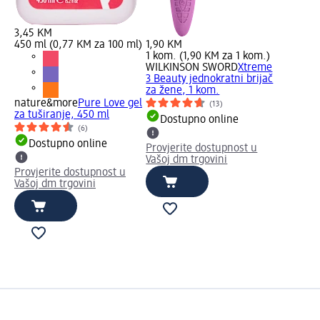
3,45 KM
450 ml (0,77 KM za 100 ml)
1,90 KM
1 kom. (1,90 KM za 1 kom.)
WILKINSON SWORD
Xtreme
3 Beauty jednokratni brijač
za žene, 1 kom.
nature&more
Pure Love gel
(13)
za tuširanje, 450 ml
Dostupno online
(6)
Dostupno online
Provjerite dostupnost u
Vašoj dm trgovini
Provjerite dostupnost u
Vašoj dm trgovini