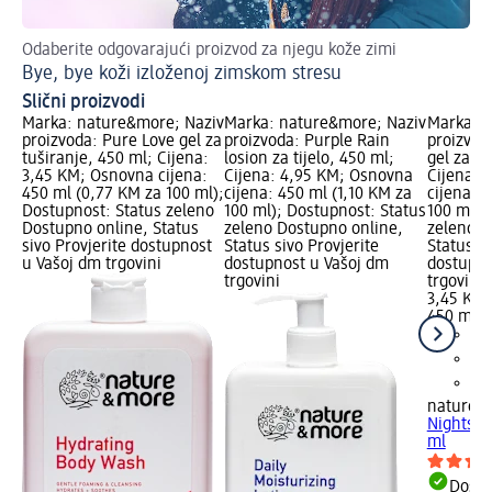
Odaberite odgovarajući proizvod za njegu kože zimi
DI
Bye, bye koži izloženoj zimskom stresu
Na
Slični proizvodi
Marka: nature&more; Naziv
Marka: nature&more; Naziv
Marka: n
proizvoda: Pure Love gel za
proizvoda: Purple Rain
proizvod
tuširanje, 450 ml; Cijena:
losion za tijelo, 450 ml;
gel za tu
3,45 KM; Osnovna cijena:
Cijena: 4,95 KM; Osnovna
Cijena: 
450 ml (0,77 KM za 100 ml);
cijena: 450 ml (1,10 KM za
cijena: 
Dostupnost: Status zeleno
100 ml); Dostupnost: Status
100 ml);
Dostupno online, Status
zeleno Dostupno online,
zeleno D
sivo Provjerite dostupnost
Status sivo Provjerite
Status si
u Vašoj dm trgovini
dostupnost u Vašoj dm
dostupno
trgovini
trgovini
3,45 KM
450 ml (
nature&
Nights ge
ml
Dostu