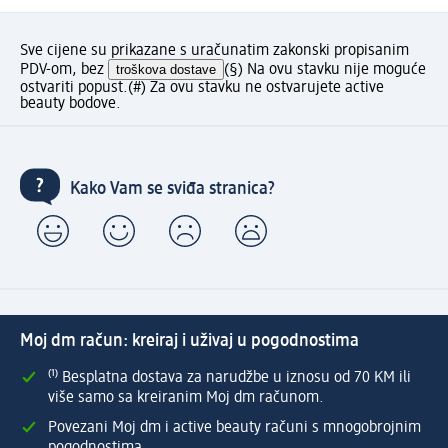
Sve cijene su prikazane s uračunatim zakonski propisanim
PDV-om, bez
troškova dostave
(§) Na ovu stavku nije moguće
ostvariti popust.
(#) Za ovu stavku ne ostvarujete active
beauty bodove.
Kako Vam se sviđa stranica?
Moj dm račun: kreiraj i uživaj u pogodnostima
⁽¹⁾ Besplatna dostava za narudžbe u iznosu od 70 KM ili
više samo sa kreiranim Moj dm računom.
Povezani Moj dm i active beauty računi s mnogobrojnim