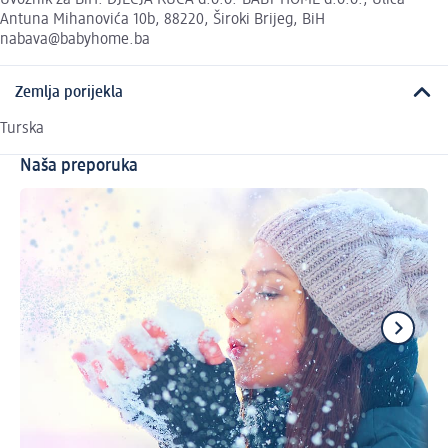
Uvoznik za BiH: DJEČJA KUĆA d.o.o.-BABY HOME d.o.o., Ulica
Antuna Mihanovića 10b, 88220, Široki Brijeg, BiH
nabava@babyhome.ba
Zemlja porijekla
Turska
Naša preporuka