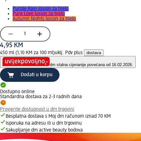
Purple Rain losion za tijelo
Pure Love losion za tijelo
Autumn Nights losion za tijelo
4,95 KM
450 ml (1,10 KM za 100 ml)
uklj. Pdv plus
dostava
dm stalna cijena
nije povećana od 16.02.2026.
Dodati u korpu
Dostupno online
Standardna dostava za 2-3 radnih dana
Provjerite dostupnost u dm trgovini
Besplatna dostava s Moj dm računom iznad 70 KM
Isporuka na adresu ili u dm trgovinu
Sakupljanje dm active beauty bodova