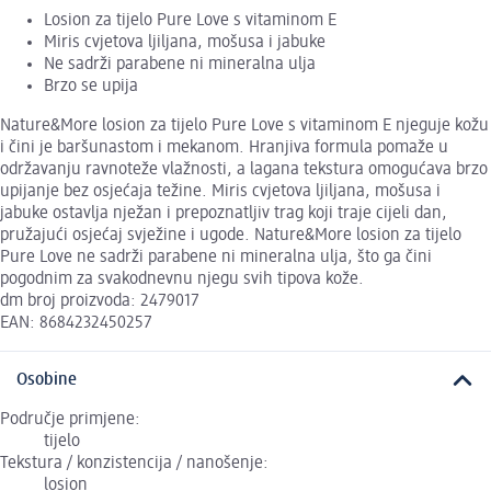
Losion za tijelo Pure Love s vitaminom E
Miris cvjetova ljiljana, mošusa i jabuke
Ne sadrži parabene ni mineralna ulja
Brzo se upija
Nature&More losion za tijelo Pure Love s vitaminom E njeguje kožu
i čini je baršunastom i mekanom. Hranjiva formula pomaže u
održavanju ravnoteže vlažnosti, a lagana tekstura omogućava brzo
upijanje bez osjećaja težine. Miris cvjetova ljiljana, mošusa i
jabuke ostavlja nježan i prepoznatljiv trag koji traje cijeli dan,
pružajući osjećaj svježine i ugode. Nature&More losion za tijelo
Pure Love ne sadrži parabene ni mineralna ulja, što ga čini
pogodnim za svakodnevnu njegu svih tipova kože.
dm broj proizvoda: 2479017
EAN: 8684232450257
Osobine
Područje primjene:
tijelo
Tekstura / konzistencija / nanošenje:
losion