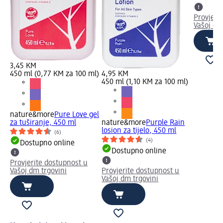
Provjeri
Vašoj dm
3,45 KM
450 ml (0,77 KM za 100 ml)
4,95 KM
450 ml (1,10 KM za 100 ml)
nature&more
Pure Love gel
za tuširanje, 450 ml
nature&more
Purple Rain
losion za tijelo, 450 ml
(6)
(4)
Dostupno online
Dostupno online
Provjerite dostupnost u
Vašoj dm trgovini
Provjerite dostupnost u
Vašoj dm trgovini