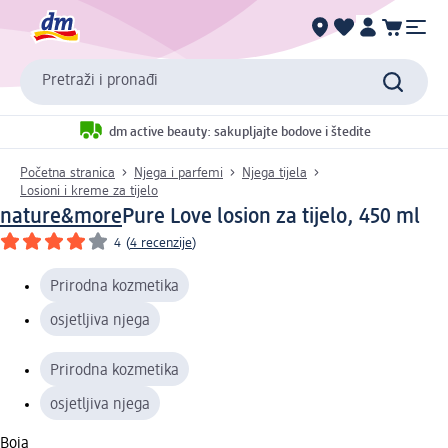
Pretraži i pronađi
dm active beauty: sakupljajte bodove i štedite
Početna stranica
Njega i parfemi
Njega tijela
Losioni i kreme za tijelo
nature&more
Pure Love losion za tijelo, 450 ml
4
(
4 recenzije
)
Prirodna kozmetika
osjetljiva njega
Prirodna kozmetika
osjetljiva njega
Boja