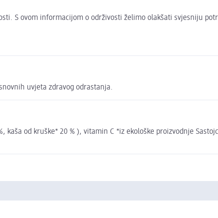
ivosti. S ovom informacijom o održivosti želimo olakšati svjesniju pot
snovnih uvjeta zdravog odrastanja.
, kaša od kruške* 20 % ), vitamin C *iz ekološke proizvodnje Sastoj