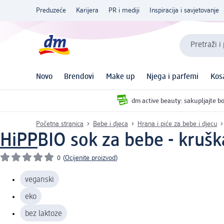
Preduzeće
Karijera
PR i mediji
Inspiracija i savjetovanje
Pretraži i
Novo
Brendovi
Make up
Njega i parfemi
Kos
dm active beauty: sakupljajte bo
Početna stranica
Bebe i djeca
Hrana i piće za bebe i djecu
HiPP
BIO sok za bebe - krušk
0
(
Ocijenite proizvod
)
veganski
eko
bez laktoze