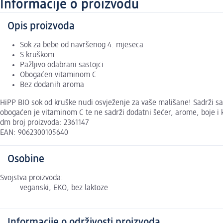
Informacije o proizvodu
Opis proizvoda
Sok za bebe od navršenog 4. mjeseca
S kruškom
Pažljivo odabrani sastojci
Obogaćen vitaminom C
Bez dodanih aroma
HiPP BIO sok od kruške nudi osvježenje za vaše mališane! Sadrži sa
obogaćen je vitaminom C te ne sadrži dodatni šećer, arome, boje 
dm broj proizvoda: 2361147
EAN: 9062300105640
Osobine
Svojstva proizvoda:
veganski, EKO, bez laktoze
Informacije o održivosti proizvoda