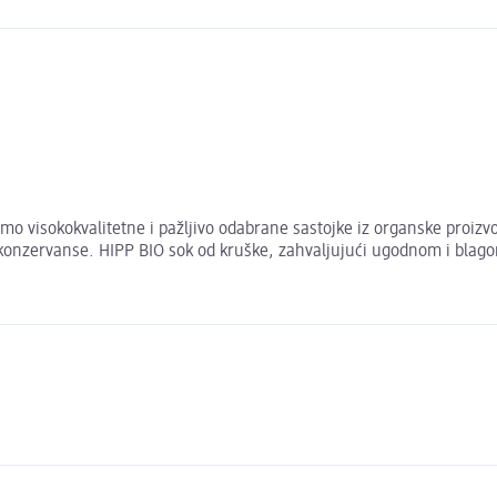
mo visokokvalitetne i pažljivo odabrane sastojke iz organske proizv
i konzervanse. HIPP BIO sok od kruške, zahvaljujući ugodnom i bla