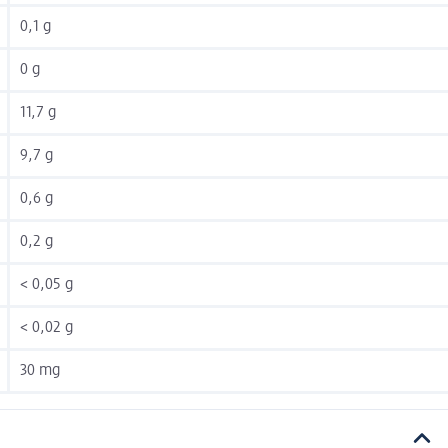
0,1 g
0 g
11,7 g
9,7 g
0,6 g
0,2 g
< 0,05 g
< 0,02 g
30 mg