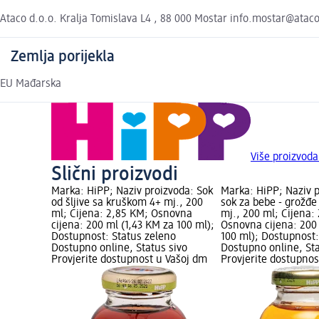
Ataco d.o.o. Kralja Tomislava L4 , 88 000 Mostar info.mostar@atac
Zemlja porijekla
EU Mađarska
Više proizvod
Slični proizvodi
Marka: HiPP; Naziv proizvoda: Sok
Marka: HiPP; Naziv p
od šljive sa kruškom 4+ mj., 200
sok za bebe - grožđe 
ml; Cijena: 2,85 KM; Osnovna
mj., 200 ml; Cijena:
cijena: 200 ml (1,43 KM za 100 ml);
Osnovna cijena: 200
Dostupnost: Status zeleno
100 ml); Dostupnost:
Dostupno online, Status sivo
Dostupno online, Sta
Provjerite dostupnost u Vašoj dm
Provjerite dostupnos