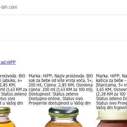
o-bih.com
a od HiPP
roizvoda: BIO
Marka: HiPP; Naziv proizvoda: BIO
Marka: HiPP; Na
i jabuka, 4+
sok za bebe od više vrsta voća, 5+,
kašica za bebe – 
 2,85 KM;
200 ml; Cijena: 2,85 KM; Osnovna
žitaricama, 5+ m
 ml (1,43 KM za
cijena: 200 ml (1,43 KM za 100 ml);
3,65 KM; Osnovn
 Status zeleno
Dostupnost: Status zeleno
(2,28 KM za 100
tus sivo
Dostupno online, Status sivo
Status zeleno D
t u Vašoj dm
Provjerite dostupnost u Vašoj dm
Status sivo Prov
Vašoj dm trgovin