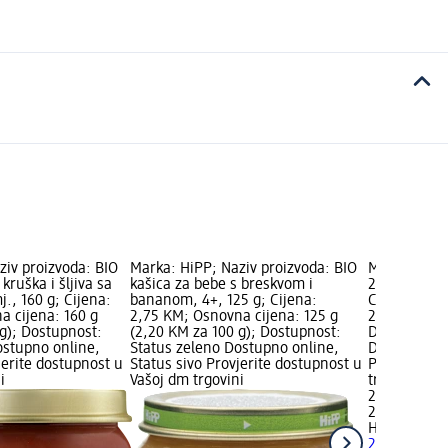
ziv proizvoda: BIO
Marka: HiPP; Naziv proizvoda: BIO
Marka: HiPP
kruška i šljiva sa
kašica za bebe s breskvom i
200 sok od 
j., 160 g; Cijena:
bananom, 4+, 125 g; Cijena:
Cijena: 2,8
a cijena: 160 g
2,75 KM; Osnovna cijena: 125 g
200 ml (1,43
 g); Dostupnost:
(2,20 KM za 100 g); Dostupnost:
Dostupnost:
ostupno online,
Status zeleno Dostupno online,
Dostupno on
jerite dostupnost u
Status sivo Provjerite dostupnost u
Provjerite 
i
Vašoj dm trgovini
trgovini
2,85 KM
200 ml (1,4
HiPP
ORS 20
200 ml