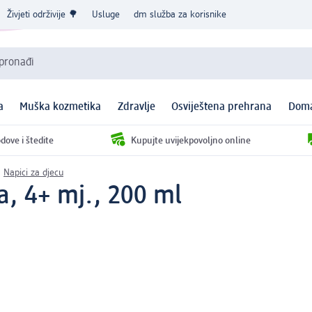
Živjeti održivije 🌳
Usluge
dm služba za korisnike
 pronađi
a
Muška kozmetika
Zdravlje
Osviještena prehrana
Doma
dove i štedite
Kupujte uvijekpovoljno online
Napici za djecu
a, 4+ mj., 200 ml