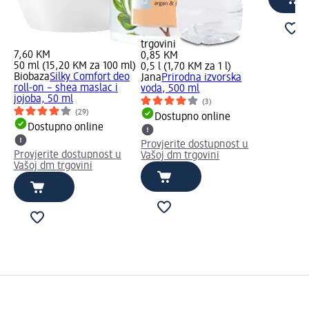
trgovini
7,60 KM
0,85 KM
50 ml (15,20 KM za 100 ml)
0,5 l (1,70 KM za 1 l)
Biobaza
Silky Comfort deo
Jana
Prirodna izvorska
roll-on – shea maslac i
voda, 500 ml
jojoba, 50 ml
(3)
(29)
Dostupno online
Dostupno online
Provjerite dostupnost u
Provjerite dostupnost u
Vašoj dm trgovini
Vašoj dm trgovini