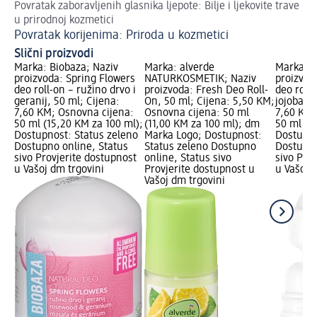
Povratak zaboravljenih glasnika ljepote: Bilje i ljekovite trave
Lje
u prirodnoj kozmetici
sa
Povratak korijenima: Priroda u kozmetici
Sp
Slični proizvodi
Marka: Biobaza; Naziv
Marka: alverde
Marka: B
proizvoda: Spring Flowers
NATURKOSMETIK; Naziv
proizvod
deo roll-on – ružino drvo i
proizvoda: Fresh Deo Roll-
deo roll
geranij, 50 ml; Cijena:
On, 50 ml; Cijena: 5,50 KM;
jojoba, 5
7,60 KM; Osnovna cijena:
Osnovna cijena: 50 ml
7,60 KM;
50 ml (15,20 KM za 100 ml);
(11,00 KM za 100 ml); dm
50 ml (1
Dostupnost: Status zeleno
Marka Logo; Dostupnost:
Dostupno
Dostupno online, Status
Status zeleno Dostupno
Dostupno
sivo Provjerite dostupnost
online, Status sivo
sivo Pro
u Vašoj dm trgovini
Provjerite dostupnost u
u Vašoj 
Vašoj dm trgovini