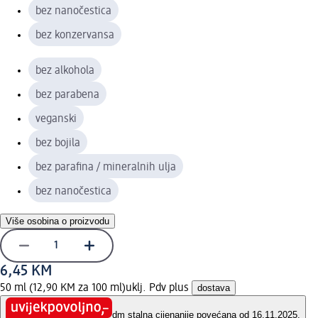
bez nanočestica
bez konzervansa
bez alkohola
bez parabena
veganski
bez bojila
bez parafina / mineralnih ulja
bez nanočestica
Više osobina o proizvodu
6,45 KM
50 ml (12,90 KM za 100 ml)
uklj. Pdv plus
dostava
dm stalna cijena
nije povećana od 16.11.2025.