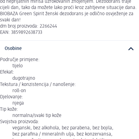
od neprijatnih mirisa uzrokovanih znojenjem. Dezodorans traje
cijeli dan, tako da možete lako proći kroz zahtjevne situacije dana.
BIOBAZA Green Spirit ženski dezodorans je odlično osvježenje za
svaki dan!
dm broj proizvoda: 2266244
EAN: 3859892638733
Osobine
Područje primjene:
tijelo
Efekat:
dugotrajno
Tekstura / konzistencija / nanošenje:
roll-on
Djelovanje:
njega
Tip kože:
normalna/svaki tip kože
Svojstva proizvoda:
veganski, bez alkohola, bez parabena, bez bojila,
bez parafina / mineralnih ulja, bez konzervansa,