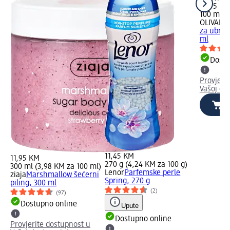
13,95 KM
100 ml (
OLIVAL
S
za ubrza
ml
Dostu
Provjeri
Vašoj dm
11,45 KM
11,95 KM
270 g (4,24 KM za 100 g)
300 ml (3,98 KM za 100 ml)
Lenor
Parfemske perle
ziaja
Marshmallow šećerni
Spring, 270 g
piling, 300 ml
(2)
(97)
Dostupno online
Upute
Dostupno online
Provjerite dostupnost u