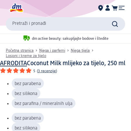
Pretraži i pronađi
dm active beauty: sakupljajte bodove i štedite
Početna stranica
Njega i parfemi
Njega tijela
Losioni i kreme za tijelo
AFRODITA
Coconut Milk mlijeko za tijelo, 250 ml
5
(
3 recenzije
)
bez parabena
bez silikona
bez parafina / mineralnih ulja
bez parabena
bez silikona