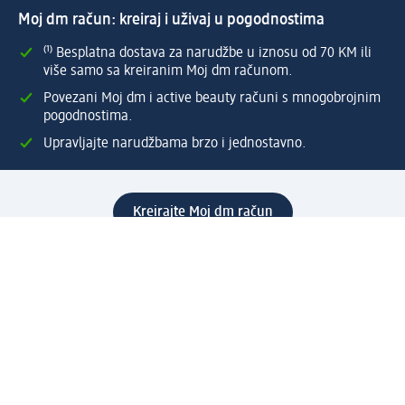
Moj dm račun: kreiraj i uživaj u pogodnostima
⁽¹⁾ Besplatna dostava za narudžbe u iznosu od 70 KM ili
više samo sa kreiranim Moj dm računom.
Povezani Moj dm i active beauty računi s mnogobrojnim
pogodnostima.
Upravljajte narudžbama brzo i jednostavno.
Kreirajte Moj dm račun
Pomoć
Programi i usluge
dm služba za korisnike
Načini i troškovi dostave
Povrat proizvoda
Preduzeće