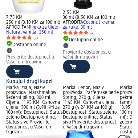
2,55 KM
7,75 KM
30 ml (8,50 KM za 100 ml)
250 ml (3,10 KM za 100 ml)
AFRODITA
Coconut krema
AFRODITA
Mlijeko za tijelo -
za ruke, 30 ml
Natural Vanilla, 250 ml
(4)
(7)
Dostupno online
Dostupno online
Provjerite dostupnost u
Provjerite dostupnost u
Vašoj dm trgovini
Vašoj dm trgovini
Kupuju i drugi kupci
Marka: ziaja; Naziv
Marka: Lenor; Naziv
Marka: O
proizvoda: Marshmallow
proizvoda: Parfemske perle
proizvod
šećerni piling, 300 ml;
Spring, 270 g; Cijena:
pekmez 
Cijena: 11,95 KM; Osnovna
11,45 KM; Osnovna cijena:
tamnjenj
cijena: 300 ml (3,98 KM za
270 g (4,24 KM za 100 g);
13,95 KM
100 ml); Dostupnost: Status
Dostupnost: Status zeleno
100 ml (
zeleno Dostupno online,
Dostupno online, Status
ml); Dos
Status sivo Provjerite
sivo Provjerite dostupnost
zeleno D
dostupnost u Vašoj dm
u Vašoj dm trgovini
Status si
trgovini
dostupno
trgovini