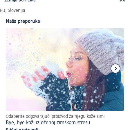
Zemlja porijekla
EU, Slovenija
Naša preporuka
Odaberite odgovarajući proizvod za njegu kože zimi
Ov
Bye, bye koži izloženoj zimskom stresu
Sp