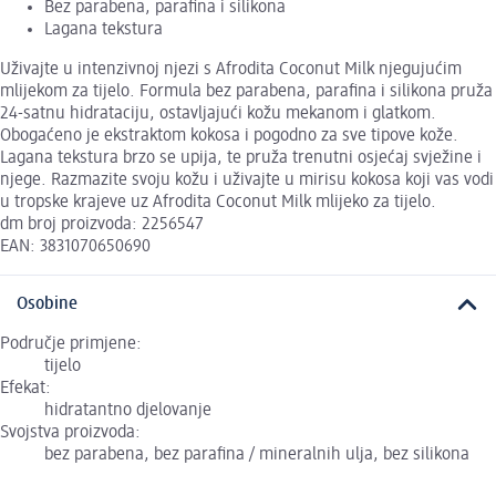
Bez parabena, parafina i silikona
Lagana tekstura
Uživajte u intenzivnoj njezi s Afrodita Coconut Milk njegujućim
mlijekom za tijelo. Formula bez parabena, parafina i silikona pruža
24-satnu hidrataciju, ostavljajući kožu mekanom i glatkom.
Obogaćeno je ekstraktom kokosa i pogodno za sve tipove kože.
Lagana tekstura brzo se upija, te pruža trenutni osjećaj svježine i
njege. Razmazite svoju kožu i uživajte u mirisu kokosa koji vas vodi
u tropske krajeve uz Afrodita Coconut Milk mlijeko za tijelo.
dm broj proizvoda: 2256547
EAN: 3831070650690
Osobine
Područje primjene:
tijelo
Efekat:
hidratantno djelovanje
Svojstva proizvoda:
bez parabena, bez parafina / mineralnih ulja, bez silikona