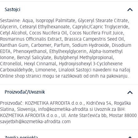
Sastojci
Sestavine: Aqua, Isopropyl Palmitate, Glyceryl Stearate Citrate,
Glycerin, Cetearyl Ethylhexanoate, Caprylic/Capric Triglyceride,
Cetyl Alcohol, Cocos Nucifera Oil, Cocos Nucifera Fruit Juice,
Rosmarinus Officinalis Extract, Brassica Campestris Seed Oil,
Xanthan Gum, Carbomer, Parfum, Sodium Hydroxide, Disodium
EDTA, Phenoxyethanol, Ethylhexylglycerin, Alpha-Isomethyl
Ionone, Benzyl Salicylate, Butylphenyl Methylpropional,
Citronellol, Hexyl Cinnamal, Hydroxyisohexyl 3-Cyclohexene
Carboxaldehyde, Limonene, Linalool Sastojci navedeni na našoj
Online shop stranici mogu se razlikovati od onih na pakovanju.
Proizvođač/Uvoznik
Proizvođač: KOZMETIKA AFRODITA d.o.o., Kidričeva 54, Rogaška
Slatina, Slovenija, info@kozmetika-afrodita.si Uvoznik za BiH:
KOZMETIKA AFRODITA d.o.o., Ul. Ante Starčevića bb, Mostar 88000
savjetbih@kozmetika-afrodita.com