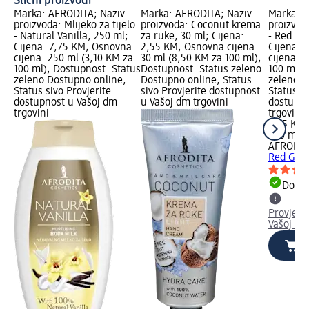
Slični proizvodi
Marka: AFRODITA; Naziv
Marka: AFRODITA; Naziv
Marka: A
proizvoda: Mlijeko za tijelo
proizvoda: Coconut krema
proizvoda
- Natural Vanilla, 250 ml;
za ruke, 30 ml; Cijena:
- Red Gr
Cijena: 7,75 KM; Osnovna
2,55 KM; Osnovna cijena:
Cijena: 
cijena: 250 ml (3,10 KM za
30 ml (8,50 KM za 100 ml);
cijena: 
100 ml); Dostupnost: Status
Dostupnost: Status zeleno
100 ml);
zeleno Dostupno online,
Dostupno online, Status
zeleno D
Status sivo Provjerite
sivo Provjerite dostupnost
Status si
dostupnost u Vašoj dm
u Vašoj dm trgovini
dostupno
trgovini
trgovini
7,75 KM
250 ml (
AFRODIT
Red Grap
Dostu
Provjeri
Vašoj dm