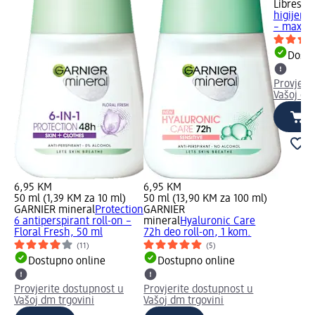
Libresse
higijensk
– maxi+.
Dostu
Provjeri
Vašoj dm
6,95 KM
6,95 KM
50 ml (1,39 KM za 10 ml)
50 ml (13,90 KM za 100 ml)
GARNIER mineral
Protection
GARNIER
6 antiperspirant roll-on –
mineral
Hyaluronic Care
Floral Fresh, 50 ml
72h deo roll-on, 1 kom.
(11)
(5)
Dostupno online
Dostupno online
Provjerite dostupnost u
Provjerite dostupnost u
Vašoj dm trgovini
Vašoj dm trgovini