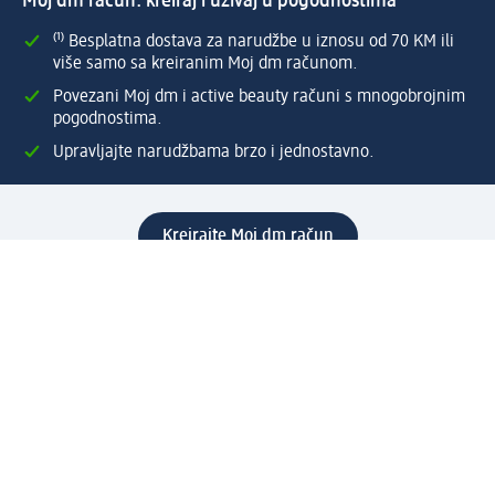
Moj dm račun: kreiraj i uživaj u pogodnostima
⁽¹⁾ Besplatna dostava za narudžbe u iznosu od 70 KM ili
više samo sa kreiranim Moj dm računom.
Povezani Moj dm i active beauty računi s mnogobrojnim
pogodnostima.
Upravljajte narudžbama brzo i jednostavno.
Kreirajte Moj dm račun
Pomoć
Programi i usluge
dm služba za korisnike
Načini i troškovi dostave
Povrat proizvoda
Preduzeće
O nama
Odgovornost
Karijera
PR i mediji