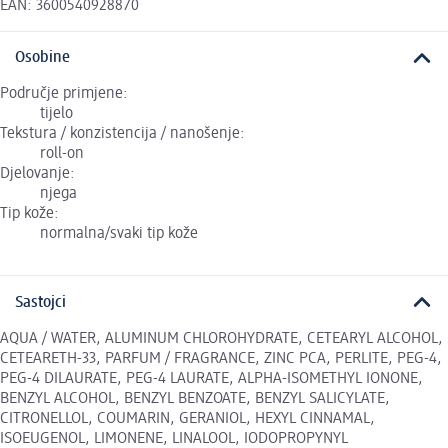
EAN: 3600540928870
Osobine
Područje primjene:
tijelo
Tekstura / konzistencija / nanošenje:
roll-on
Djelovanje:
njega
Tip kože:
normalna/svaki tip kože
Sastojci
AQUA / WATER, ALUMINUM CHLOROHYDRATE, CETEARYL ALCOHOL,
CETEARETH-33, PARFUM / FRAGRANCE, ZINC PCA, PERLITE, PEG-4,
PEG-4 DILAURATE, PEG-4 LAURATE, ALPHA-ISOMETHYL IONONE,
BENZYL ALCOHOL, BENZYL BENZOATE, BENZYL SALICYLATE,
CITRONELLOL, COUMARIN, GERANIOL, HEXYL CINNAMAL,
ISOEUGENOL, LIMONENE, LINALOOL, IODOPROPYNYL