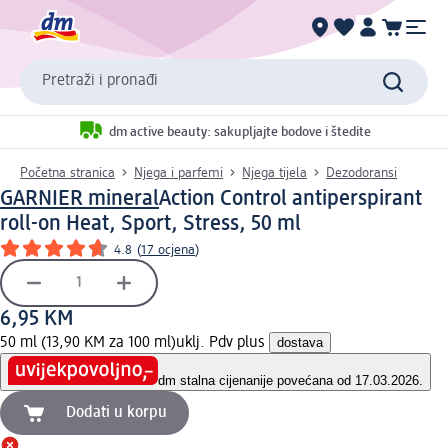
Pretraži i pronađi
dm active beauty: sakupljajte bodove i štedite
Početna stranica
Njega i parfemi
Njega tijela
Dezodoransi
GARNIER mineral
Action Control antiperspirant
roll-on Heat, Sport, Stress, 50 ml
4.8
(
17 ocjena
)
6,95 KM
50 ml (13,90 KM za 100 ml)
uklj. Pdv plus
dostava
dm stalna cijena
nije povećana od 17.03.2026.
Dodati u korpu