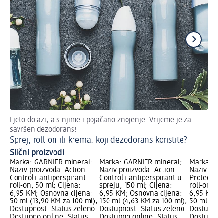
Ljeto dolazi, a s njime i pojačano znojenje. Vrijeme je za
Ov
savršen dezodorans!
Li
Sprej, roll on ili krema: koji dezodorans koristite?
Slični proizvodi
Marka: GARNIER mineral;
Marka: GARNIER mineral;
Marka: G
Naziv proizvoda: Action
Naziv proizvoda: Action
Naziv pro
Control+ antiperspirant
Control+ antiperspirant u
Protecti
roll-on, 50 ml; Cijena:
spreju, 150 ml; Cijena:
roll-on, 
6,95 KM; Osnovna cijena:
6,95 KM; Osnovna cijena:
6,95 KM;
50 ml (13,90 KM za 100 ml);
150 ml (4,63 KM za 100 ml);
50 ml (1
Dostupnost: Status zeleno
Dostupnost: Status zeleno
Dostupno
Dostupno online, Status
Dostupno online, Status
Dostupno