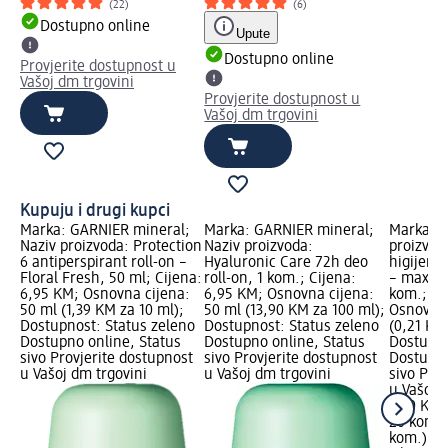
(22)
(6)
Dostupno online
Upute
Dostupno online
Provjerite dostupnost u
Vašoj dm trgovini
Provjerite dostupnost u
Vašoj dm trgovini
Kupuju i drugi kupci
Marka: GARNIER mineral;
Marka: GARNIER mineral;
Marka: L
Naziv proizvoda: Protection
Naziv proizvoda:
proizvod
6 antiperspirant roll-on –
Hyaluronic Care 72h deo
higijensk
Floral Fresh, 50 ml; Cijena:
roll-on, 1 kom.; Cijena:
– maxi+ 
6,95 KM; Osnovna cijena:
6,95 KM; Osnovna cijena:
kom.; Ci
50 ml (1,39 KM za 10 ml);
50 ml (13,90 KM za 100 ml);
Osnovna 
Dostupnost: Status zeleno
Dostupnost: Status zeleno
(0,21 KM
Dostupno online, Status
Dostupno online, Status
Dostupno
sivo Provjerite dostupnost
sivo Provjerite dostupnost
Dostupno
u Vašoj dm trgovini
u Vašoj dm trgovini
sivo Pro
u Vašoj 
4,10 KM
20 kom. 
kom.)