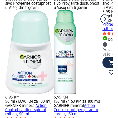
sivo Provjerite dostupnost
sivo Provjerite dostupnost
sivo Pro
u Vašoj dm trgovini
u Vašoj dm trgovini
u Vašoj 
6,95 KM
50 ml (1
GARNIER
Protecti
roll-on, 
Dostu
Provjeri
Vašoj dm
6,95 KM
6,95 KM
50 ml (13,90 KM za 100 ml)
150 ml (4,63 KM za 100 ml)
GARNIER mineral
Action
GARNIER mineral
Action
Control+ antiperspirant
Control+ antiperspirant u
roll-on, 50 ml
spreju, 150 ml