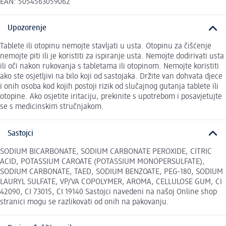
EAN: 5054563059062
Upozorenje
Tablete ili otopinu nemojte stavljati u usta. Otopinu za čišćenje
nemojte piti ili je koristiti za ispiranje usta. Nemojte dodirivati usta
ili oči nakon rukovanja s tabletama ili otopinom. Nemojte koristiti
ako ste osjetljivi na bilo koji od sastojaka. Držite van dohvata djece
i onih osoba kod kojih postoji rizik od slučajnog gutanja tablete ili
otopine. Ako osjetite iritaciju, prekinite s upotrebom i posavjetujte
se s medicinskim stručnjakom.
Sastojci
SODIUM BICARBONATE, SODIUM CARBONATE PEROXIDE, CITRIC
ACID, POTASSIUM CAROATE (POTASSIUM MONOPERSULFATE),
SODIUM CARBONATE, TAED, SODIUM BENZOATE, PEG-180, SODIUM
LAURYL SULFATE, VP/VA COPOLYMER, AROMA, CELLULOSE GUM, CI
42090, CI 73015, CI 19140 Sastojci navedeni na našoj Online shop
stranici mogu se razlikovati od onih na pakovanju.