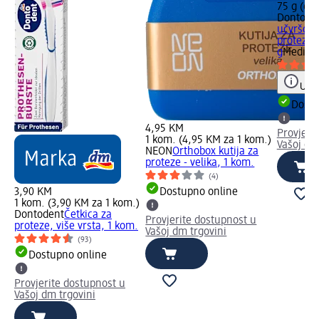
75 g (6,
Dontode
učvršćiv
proteza,
g
Medicin
Uput
Dostu
4,95 KM
Provjeri
1 kom. (4,95 KM za 1 kom.)
Vašoj dm
NEON
Orthobox kutija za
proteze - velika, 1 kom.
(4)
3,90 KM
Dostupno online
1 kom. (3,90 KM za 1 kom.)
Dontodent
Četkica za
Provjerite dostupnost u
proteze, više vrsta, 1 kom.
Vašoj dm trgovini
(93)
Dostupno online
Provjerite dostupnost u
Vašoj dm trgovini