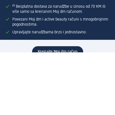
⁽¹⁾ Besplatna dostava za narudžbe u iznosu od 70 KM ili
više samo sa kreiranim Moj dm računom.
Povezani Moj dm i active beauty računi s mnogobrojnim
pogodnostima.
Upravljajte narudžbama brzo i jednostavno.
Kreirajte Moj dm račun
Pomoć
Programi i usluge
dm služba za korisnike
Načini i troškovi dostave
Povrat proizvoda
Preduzeće
O nama
Odgovornost
Karijera
PR i mediji