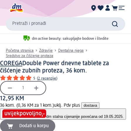
Pretraži i pronađi
dm active beauty: sakupljajte bodove i štedite
Početna stranica
Zdravlje
Dentalna njega
Sredstvo za čišćenje proteza
COREGA
Double Power dnevne tablete za
čišćenje zubnih proteza, 36 kom.
5
(
2 recenzije
)
12,95 KM
36 kom. (0,36 KM za 1 kom.)
uklj. Pdv plus
dostava
dm stalna cijena
nije povećana od 19.05.2025.
Dodati u korpu