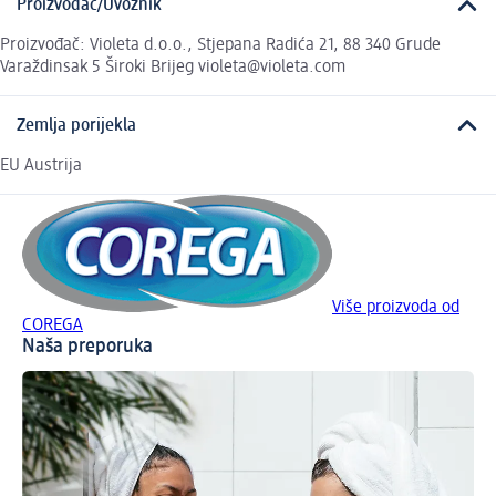
Proizvođač/Uvoznik
Proizvođač: Violeta d.o.o., Stjepana Radića 21, 88 340 Grude
Varaždinsak 5 Široki Brijeg violeta@violeta.com
Zemlja porijekla
EU Austrija
Više proizvoda od
COREGA
Naša preporuka