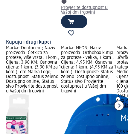
Provjerite dostupnost u
Vašoj dm trgovini
Kupuju i drugi kupci
Marka: Dontodent; Naziv
Marka: NEON; Naziv
Marka: D
proizvoda: Četkica za
proizvoda: Orthobox kutija
proizvod
proteze, više vrsta, 1 kom.;
za proteze - velika, 1 kom.;
učvršćiv
Cijena: 3,90 KM; Osnovna
Cijena: 4,95 KM; Osnovna
proteza,
cijena: 1 kom. (3,90 KM za 1
cijena: 1 kom. (4,95 KM za 1
kategorij
kom.); dm Marka Logo;
kom.); Dostupnost: Status
Medicins
Dostupnost: Status zeleno
zeleno Dostupno online,
Cijena: 
Dostupno online, Status
Status sivo Provjerite
cijena: 
sivo Provjerite dostupnost
dostupnost u Vašoj dm
100 g); 
u Vašoj dm trgovini
trgovini
Dostupno
Dostupno
sivo Pro
u Vašoj 
4,95 KM