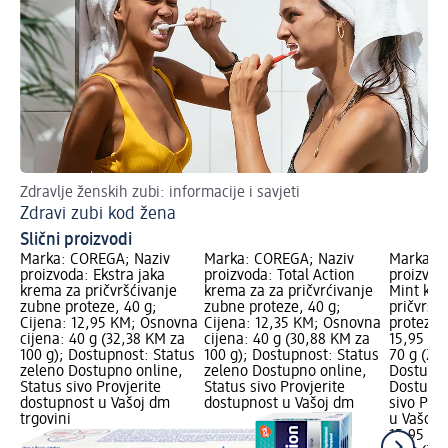
Zdravlje ženskih zubi: informacije i savjeti
Zdravi zubi kod žena
Slični proizvodi
Marka: COREGA; Naziv
Marka: COREGA; Naziv
Marka: 
proizvoda: Ekstra jaka
proizvoda: Total Action
proizvod
krema za pričvršćivanje
krema za za pričvrćivanje
Mint kre
zubne proteze, 40 g;
zubne proteze, 40 g;
pričvršć
Cijena: 12,95 KM; Osnovna
Cijena: 12,35 KM; Osnovna
proteza, 
cijena: 40 g (32,38 KM za
cijena: 40 g (30,88 KM za
15,95 KM
100 g); Dostupnost: Status
100 g); Dostupnost: Status
70 g (22
zeleno Dostupno online,
zeleno Dostupno online,
Dostupno
Status sivo Provjerite
Status sivo Provjerite
Dostupno
dostupnost u Vašoj dm
dostupnost u Vašoj dm
sivo Pro
trgovini
u Vašoj 
15,95 K