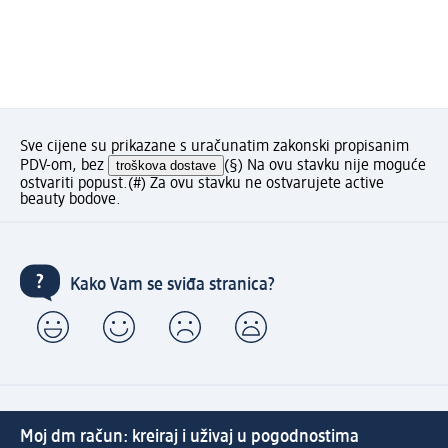
Sve cijene su prikazane s uračunatim zakonski propisanim
PDV-om, bez
troškova dostave
(§) Na ovu stavku nije moguće
ostvariti popust.
(#) Za ovu stavku ne ostvarujete active
beauty bodove.
Kako Vam se sviđa stranica?
Moj dm račun: kreiraj i uživaj u pogodnostima