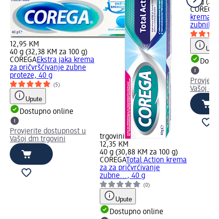
70 g (22
COREGA
krema za
zubnih...
12,95 KM
Uput
40 g (32,38 KM za 100 g)
COREGA
Ekstra jaka krema
Dostu
za pričvršćivanje zubne
proteze, 40 g
Provjeri
(5)
Vašoj dm
Upute
Dostupno online
Provjerite dostupnost u
trgovini
Vašoj dm trgovini
12,35 KM
40 g (30,88 KM za 100 g)
COREGA
Total Action krema
za za pričvrćivanje
zubne..., 40 g
(0)
Upute
Dostupno online