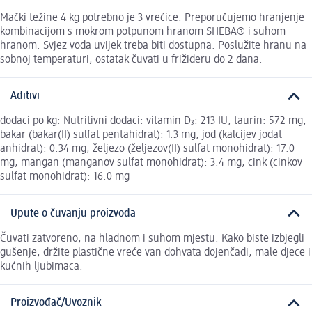
Mački težine 4 kg potrebno je 3 vrećice. Preporučujemo hranjenje
kombinacijom s mokrom potpunom hranom SHEBA® i suhom
hranom. Svjez voda uvijek treba biti dostupna. Poslužite hranu na
sobnoj temperaturi, ostatak čuvati u frižideru do 2 dana.
Aditivi
dodaci po kg: Nutritivni dodaci: vitamin D₃: 213 IU, taurin: 572 mg,
bakar (bakar(II) sulfat pentahidrat): 1.3 mg, jod (kalcijev jodat
anhidrat): 0.34 mg, željezo (željezov(II) sulfat monohidrat): 17.0
mg, mangan (manganov sulfat monohidrat): 3.4 mg, cink (cinkov
sulfat monohidrat): 16.0 mg
Upute o čuvanju proizvoda
Čuvati zatvoreno, na hladnom i suhom mjestu. Kako biste izbjegli
gušenje, držite plastične vreće van dohvata dojenčadi, male djece i
kućnih ljubimaca.
Proizvođač/Uvoznik