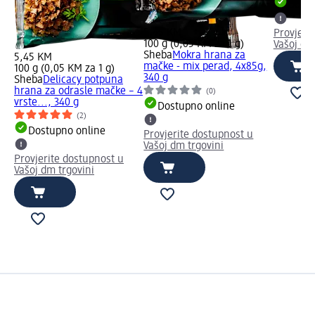
Dostu
5,45 KM
Provjeri
100 g (0,05 KM za 1 g)
Vašoj dm
Sheba
Mokra hrana za
5,45 KM
mačke - mix perad, 4x85g,
100 g (0,05 KM za 1 g)
340 g
Sheba
Delicacy potpuna
hrana za odrasle mačke – 4
(0)
vrste..., 340 g
Dostupno online
(2)
Dostupno online
Provjerite dostupnost u
Vašoj dm trgovini
Provjerite dostupnost u
Vašoj dm trgovini