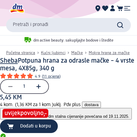
Pretraži i pronađi
dm active beauty: sakupljajte bodove i štedite
Početna stranica
Kućni ljubimci
Mačke
Mokra hrana za mačke
Sheba
Potpuna hrana za odrasle mačke – 4 vrste
mesa, 4X85g, 340 g
4.9
(
11 ocjena
)
5,45 KM
4 kom. (1,36 KM za 1 kom.)
uklj. Pdv plus
dostava
dm stalna cijena
nije povećana od 19.11.2025.
Dodati u korpu