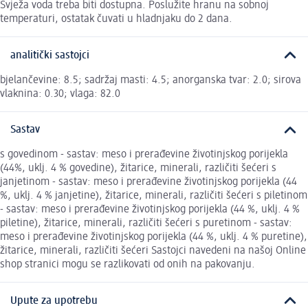
Svježa voda treba biti dostupna. Poslužite hranu na sobnoj
temperaturi, ostatak čuvati u hladnjaku do 2 dana.
analitički sastojci
bjelančevine: 8.5; sadržaj masti: 4.5; anorganska tvar: 2.0; sirova
vlaknina: 0.30; vlaga: 82.0
Sastav
s govedinom - sastav: meso i prerađevine životinjskog porijekla
(44%, uklj. 4 % govedine), žitarice, minerali, različiti šećeri s
janjetinom - sastav: meso i prerađevine životinjskog porijekla (44
%, uklj. 4 % janjetine), žitarice, minerali, različiti šećeri s piletinom
- sastav: meso i prerađevine životinjskog porijekla (44 %, uklj. 4 %
piletine), žitarice, minerali, različiti šećeri s puretinom - sastav:
meso i prerađevine životinjskog porijekla (44 %, uklj. 4 % puretine),
žitarice, minerali, različiti šećeri Sastojci navedeni na našoj Online
shop stranici mogu se razlikovati od onih na pakovanju.
Upute za upotrebu