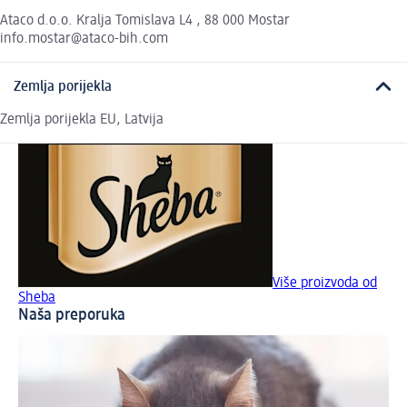
Ataco d.o.o. Kralja Tomislava L4 , 88 000 Mostar
info.mostar@ataco-bih.com
Zemlja porijekla
Zemlja porijekla EU, Latvija
Više proizvoda od
Sheba
Naša preporuka