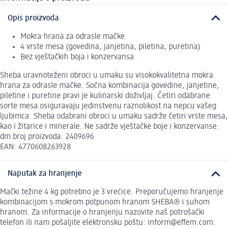
Opis proizvoda
Mokra hrana za odrasle mačke
4 vrste mesa (govedina, janjetina, piletina, puretina)
Bez vještačkih boja i konzervansa
Sheba uravnoteženi obroci u umaku su visokokvalitetna mokra
hrana za odrasle mačke. Sočna kombinacija govedine, janjetine,
piletine i puretine pravi je kulinarski doživljaj. Četiri odabrane
sorte mesa osiguravaju jedinstvenu raznolikost na nepcu vašeg
ljubimca. Sheba odabrani obroci u umaku sadrže četiri vrste mesa,
kao i žitarice i minerale. Ne sadrže vještačke boje i konzervanse.
dm broj proizvoda: 2409696
EAN: 4770608263928
Naputak za hranjenje
Mački težine 4 kg potrebno je 3 vrećice. Preporučujemo hranjenje
kombinacijom s mokrom potpunom hranom SHEBA® i suhom
hranom. Za informacije o hranjenju nazovite naš potrošački
telefon ili nam pošaljite elektronsku poštu: inform@effem.com.