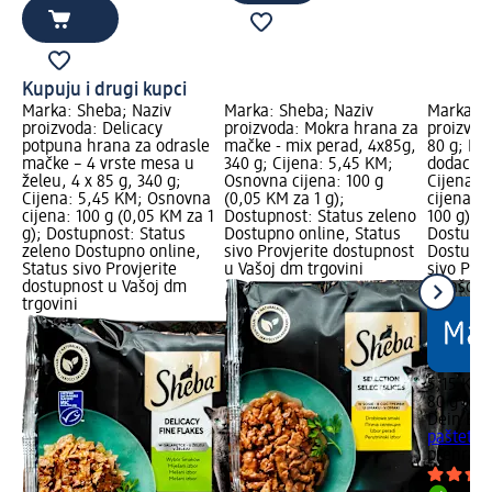
Kupuju i drugi kupci
Marka: Sheba; Naziv
Marka: Sheba; Naziv
Marka: D
proizvoda: Delicacy
proizvoda: Mokra hrana za
proizvod
potpuna hrana za odrasle
mačke - mix perad, 4x85g,
80 g; Pr
mačke – 4 vrste mesa u
340 g; Cijena: 5,45 KM;
dodaci pr
želeu, 4 x 85 g, 340 g;
Osnovna cijena: 100 g
Cijena: 
Cijena: 5,45 KM; Osnovna
(0,05 KM za 1 g);
cijena: 
cijena: 100 g (0,05 KM za 1
Dostupnost: Status zeleno
100 g); 
g); Dostupnost: Status
Dostupno online, Status
Dostupno
zeleno Dostupno online,
sivo Provjerite dostupnost
Dostupno
Status sivo Provjerite
u Vašoj dm trgovini
sivo Pro
dostupnost u Vašoj dm
u Vašoj 
trgovini
5,15 KM
80 g (6,
Dein Bes
pašteta,
prehrani 