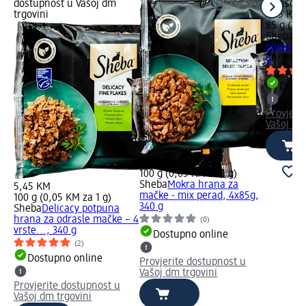
dostupnost u Vašoj dm
u Vašoj 
trgovini
1,65 KM
85 g (1,9
Sheba
Hr
piletina
g
hrana z
Dostu
Provjeri
Vašoj dm
5,45 KM
100 g (0,05 KM za 1 g)
Sheba
Mokra hrana za
5,45 KM
mačke - mix perad, 4x85g,
100 g (0,05 KM za 1 g)
340 g
Sheba
Delicacy potpuna
hrana za odrasle mačke – 4
(0)
vrste..., 340 g
Dostupno online
(2)
Dostupno online
Provjerite dostupnost u
Vašoj dm trgovini
Provjerite dostupnost u
Vašoj dm trgovini