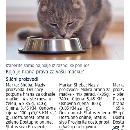
Izaberite samo najbolje iz raznolike ponude
Koja je hrana prava za vašu mačku?
Slični proizvodi
Marka: Sheba; Naziv
Marka: Sheba; Naziv
Marka: S
proizvoda: Delicacy
proizvoda: Mokra hrana za
proizvod
potpuna hrana za odrasle
mačke - mix perad, 4x85g,
– pileti
mačke – 4 vrste mesa u
340 g; Cijena: 5,45 KM;
Pravna k
želeu, 4 x 85 g, 340 g;
Osnovna cijena: 100 g
hrana za 
Cijena: 5,45 KM; Osnovna
(0,05 KM za 1 g);
1,65 KM;
cijena: 100 g (0,05 KM za 1
Dostupnost: Status zeleno
85 g (1,9
g); Dostupnost: Status
Dostupno online, Status
Dostupno
zeleno Dostupno online,
sivo Provjerite dostupnost
Dostupno
Status sivo Provjerite
u Vašoj dm trgovini
sivo Pro