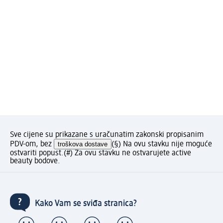
Sve cijene su prikazane s uračunatim zakonski propisanim
PDV-om, bez
troškova dostave
(§) Na ovu stavku nije moguće
ostvariti popust.
(#) Za ovu stavku ne ostvarujete active
beauty bodove.
Kako Vam se sviđa stranica?