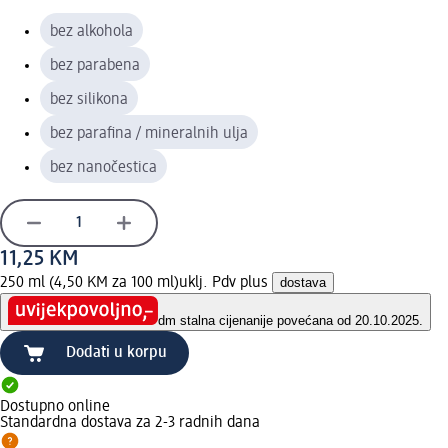
bez alkohola
bez parabena
bez silikona
bez parafina / mineralnih ulja
bez nanočestica
11,25 KM
250 ml (4,50 KM za 100 ml)
uklj. Pdv plus
dostava
dm stalna cijena
nije povećana od 20.10.2025.
Dodati u korpu
Dostupno online
Standardna dostava za 2-3 radnih dana