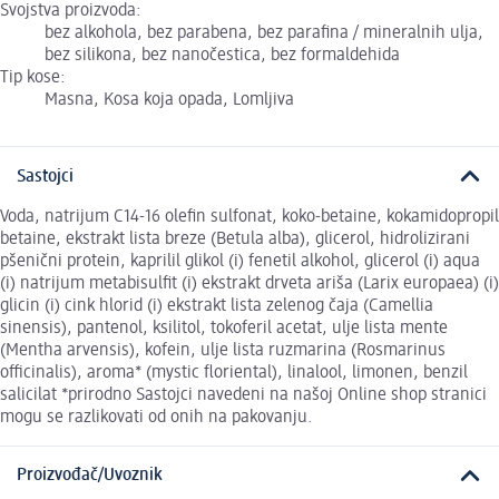
Svojstva proizvoda:
bez alkohola, bez parabena, bez parafina / mineralnih ulja,
bez silikona, bez nanočestica, bez formaldehida
Tip kose:
Masna, Kosa koja opada, Lomljiva
Sastojci
Voda, natrijum C14-16 olefin sulfonat, koko-betaine, kokamidopropil
betaine, ekstrakt lista breze (Betula alba), glicerol, hidrolizirani
pšenični protein, kaprilil glikol (i) fenetil alkohol, glicerol (i) aqua
(i) natrijum metabisulfit (i) ekstrakt drveta ariša (Larix europaea) (i)
glicin (i) cink hlorid (i) ekstrakt lista zelenog čaja (Camellia
sinensis), pantenol, ksilitol, tokoferil acetat, ulje lista mente
(Mentha arvensis), kofein, ulje lista ruzmarina (Rosmarinus
officinalis), aroma* (mystic floriental), linalool, limonen, benzil
salicilat *prirodno Sastojci navedeni na našoj Online shop stranici
mogu se razlikovati od onih na pakovanju.
Proizvođač/Uvoznik