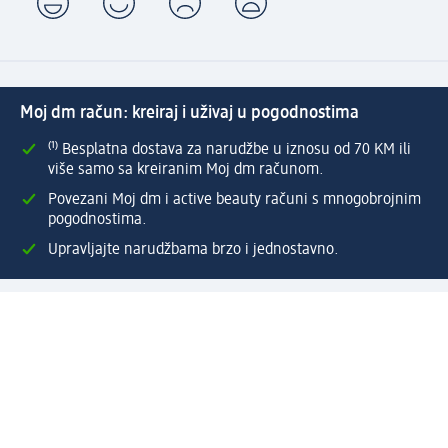
Moj dm račun: kreiraj i uživaj u pogodnostima
⁽¹⁾ Besplatna dostava za narudžbe u iznosu od 70 KM ili
više samo sa kreiranim Moj dm računom.
Povezani Moj dm i active beauty računi s mnogobrojnim
pogodnostima.
Upravljajte narudžbama brzo i jednostavno.
Kreirajte Moj dm račun
Pomoć
Programi i usluge
dm služba za korisnike