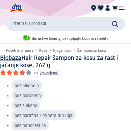
Pretraži i pronađi
dm active beauty: sakupljajte bodove i štedite
Početna stranica
Kosa
Njega kose
Šamponi za kosu
Biobaza
Hair Repair šampon za kosu za rast i
jačanje kose, 267 g
3.9
(
25 ocjena
)
bez alkohola
bez parabena
bez silikona
bez parafina / mineralnih ulja
bez nanočestica