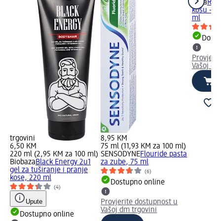
ziaja
Reg
kosu - ko
ml
Dostu
Provjeri
Vašoj dm
trgovini
8,95 KM
6,50 KM
75 ml (11,93 KM za 100 ml)
220 ml (2,95 KM za 100 ml)
SENSODYNE
Flouride pasta
Biobaza
Black Energy 2u1
za zube, 75 ml
gel za tuširanje i pranje
(6)
kose, 220 ml
Dostupno online
(4)
Upute
Provjerite dostupnost u
Vašoj dm trgovini
Dostupno online