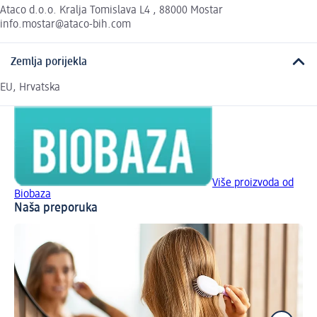
Ataco d.o.o. Kralja Tomislava L4 , 88000 Mostar
info.mostar@ataco-bih.com
Zemlja porijekla
EU, Hrvatska
Više proizvoda od
Biobaza
Naša preporuka