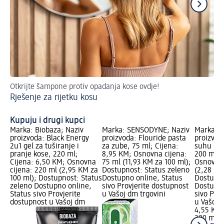
Otkrijte šampone protiv opadanja kose ovdje!
Ov
Rješenje za rijetku kosu
Pr
Kupuju i drugi kupci
Marka: Biobaza; Naziv
Marka: SENSODYNE; Naziv
Marka: z
proizvoda: Black Energy
proizvoda: Flouride pasta
proizvod
2u1 gel za tuširanje i
za zube, 75 ml; Cijena:
suhu kosu
pranje kose, 220 ml;
8,95 KM; Osnovna cijena:
200 ml; 
Cijena: 6,50 KM; Osnovna
75 ml (11,93 KM za 100 ml);
Osnovna 
cijena: 220 ml (2,95 KM za
Dostupnost: Status zeleno
(2,28 KM
100 ml); Dostupnost: Status
Dostupno online, Status
Dostupno
zeleno Dostupno online,
sivo Provjerite dostupnost
Dostupno
Status sivo Provjerite
u Vašoj dm trgovini
sivo Pro
dostupnost u Vašoj dm
u Vašoj 
4,55 KM
200 ml (