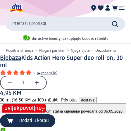
Pretraži i pronađi
dm active beauty: sakupljajte bodove i štedite
Početna stranica
Njega i parfemi
Njega tijela
Dezodoransi
Biobaza
Kids Action Hero Super deo roll-on, 30
ml
5
(
4 recenzije
)
4,95 KM
30 ml (16,50 KM za 100 ml)
uklj. Pdv plus
dostava
dm stalna cijena
nije povećana od 06.05.2026.
Dodati u korpu