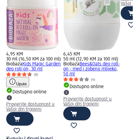
Vašoj dm
4,95 KM
6,45 KM
30 ml (16,50 KM za 100 ml)
50 ml (12,90 KM za 100 ml)
Biobaza
Kids Magic Garden
Biobaza
Bees&Oats deo roll-
deo roll-on, 30 ml
on - med i zobeno mlijeko,
50 ml
(8)
(4)
Upute
Dostupno online
Dostupno online
Provjerite dostupnost u
Vašoj dm trgovini
Provjerite dostupnost u
Vašoj dm trgovini
Kupuju i drugi kupci