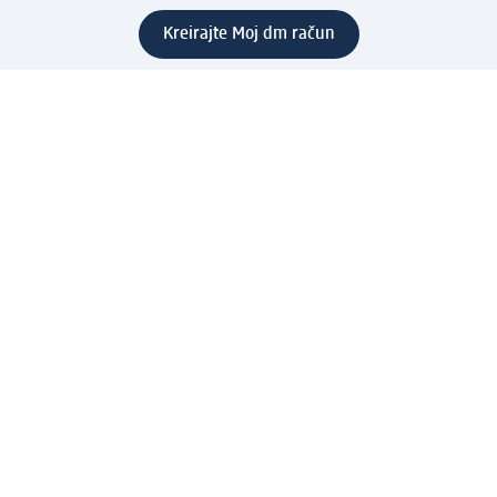
Kreirajte Moj dm račun
Pomoć
Programi i usluge
dm služba za korisnike
Načini i troškovi dostave
Povrat proizvoda
Preduzeće
O nama
Odgovornost
Karijera
PR i mediji
Svijet proizvoda
dm Svijet