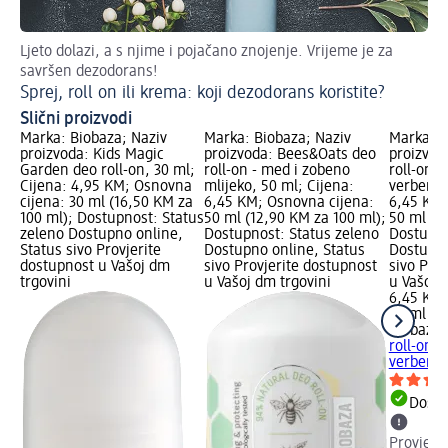
Ljeto dolazi, a s njime i pojačano znojenje. Vrijeme je za
Ov
savršen dezodorans!
Li
Sprej, roll on ili krema: koji dezodorans koristite?
Slični proizvodi
Marka: Biobaza; Naziv
Marka: Biobaza; Naziv
Marka: B
proizvoda: Kids Magic
proizvoda: Bees&Oats deo
proizvod
Garden deo roll-on, 30 ml;
roll-on - med i zobeno
roll-on –
Cijena: 4,95 KM; Osnovna
mlijeko, 50 ml; Cijena:
verbena,
cijena: 30 ml (16,50 KM za
6,45 KM; Osnovna cijena:
6,45 KM;
100 ml); Dostupnost: Status
50 ml (12,90 KM za 100 ml);
50 ml (1
zeleno Dostupno online,
Dostupnost: Status zeleno
Dostupno
Status sivo Provjerite
Dostupno online, Status
Dostupno
dostupnost u Vašoj dm
sivo Provjerite dostupnost
sivo Pro
trgovini
u Vašoj dm trgovini
u Vašoj 
6,45 KM
50 ml (1
Biobaza
G
roll-on –
verbena,
Dostu
Provjeri