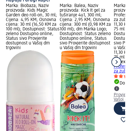
Marka: Biobaza; Naziv
Marka: Balea; Naziv
Marka: e
proizvoda: Kids Magic
proizvoda: Kick It gel za
proizvod
Garden deo roll-on, 30 ml;
tuširanje 4u1, 300 ml;
Professi
Cijena: 4,95 KM; Osnovna
Cijena: 2,95 KM; Osnovna
za zube,
cijena: 30 ml (16,50 KM za
cijena: 300 ml (0,98 KM za
11,30 KM
100 ml); Dostupnost: Status
100 ml); dm Marka Logo;
75 ml (1
zeleno Dostupno online,
Dostupnost: Status zeleno
Dostupno
Status sivo Provjerite
Dostupno online, Status
Dostupno
dostupnost u Vašoj dm
sivo Provjerite dostupnost
sivo Pro
trgovini
u Vašoj dm trgovini
u Vašoj 
11,30 KM
75 ml (1
elmex
An
Professi
za zube,
Dostu
Provjeri
Vašoj dm