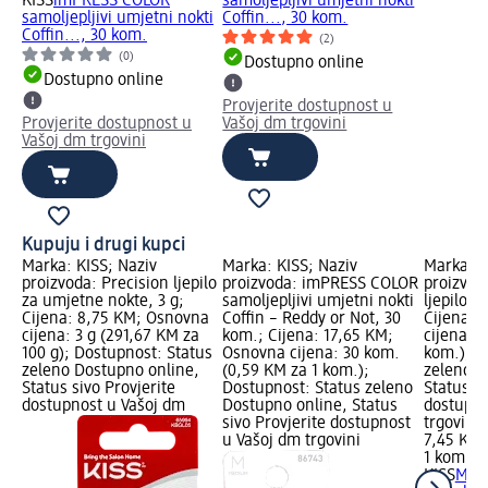
KISS
imPRESS COLOR
samoljepljivi umjetni nokti
samoljepljivi umjetni nokti
Coffin..., 30 kom.
Coffin..., 30 kom.
(2)
(0)
Dostupno online
Dostupno online
Provjerite dostupnost u
Provjerite dostupnost u
Vašoj dm trgovini
Vašoj dm trgovini
Kupuju i drugi kupci
Marka: KISS; Naziv
Marka: KISS; Naziv
Marka: K
proizvoda: Precision ljepilo
proizvoda: imPRESS COLOR
proizvo
za umjetne nokte, 3 g;
samoljepljivi umjetni nokti
ljepilo z
Cijena: 8,75 KM; Osnovna
Coffin – Reddy or Not, 30
Cijena: 
cijena: 3 g (291,67 KM za
kom.; Cijena: 17,65 KM;
cijena: 1
100 g); Dostupnost: Status
Osnovna cijena: 30 kom.
kom.); D
zeleno Dostupno online,
(0,59 KM za 1 kom.);
zeleno D
Status sivo Provjerite
Dostupnost: Status zeleno
Status si
dostupnost u Vašoj dm
Dostupno online, Status
dostupno
sivo Provjerite dostupnost
trgovini
u Vašoj dm trgovini
7,45 KM
1 kom. (
KISS
Maxi