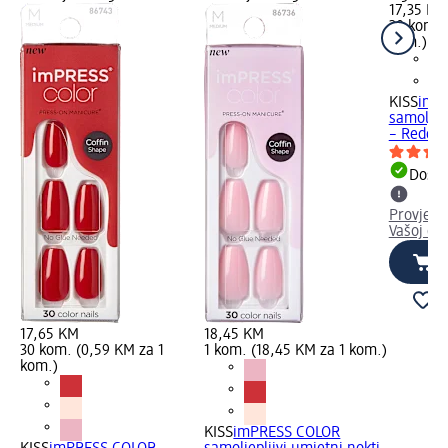
17,35 KM
30 kom. 
kom.)
KISS
imP
samoljepl
– Reddy.
Dostu
Provjeri
Vašoj dm
17,65 KM
18,45 KM
30 kom. (0,59 KM za 1
1 kom. (18,45 KM za 1 kom.)
kom.)
KISS
imPRESS COLOR