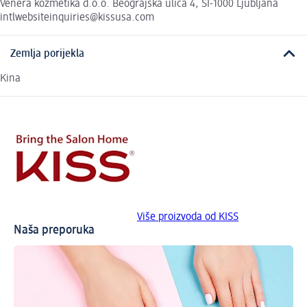
Venera kozmetika d.o.o. Beograjska ulica 4, SI-1000 Ljubljana
intlwebsiteinquiries@kissusa.com
Zemlja porijekla
Kina
Više proizvoda od KISS
Naša preporuka