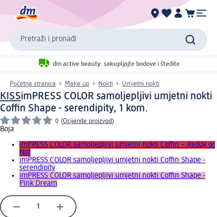
Pretraži i pronađi
dm active beauty: sakupljajte bodove i štedite
Početna stranica
Make up
Nokti
Umjetni nokti
KISS
imPRESS COLOR samoljepljivi umjetni nokti
Coffin Shape - serendipity, 1 kom.
0
(
Ocijenite proizvod
)
Boja
imPRESS COLOR samoljepljivi umjetni nokti Coffin – Reddy or
Not
imPRESS COLOR samoljepljivi umjetni nokti Coffin Shape -
serendipity
imPRESS COLOR samoljepljivi umjetni nokti Coffin Shape -
Pink Dream