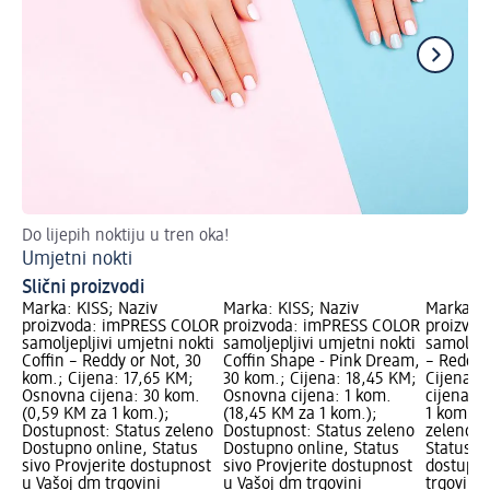
Do lijepih noktiju u tren oka!
Kak
Umjetni nokti
Fr
Slični proizvodi
Marka: KISS; Naziv
Marka: KISS; Naziv
Marka: K
proizvoda: imPRESS COLOR
proizvoda: imPRESS COLOR
proizvo
samoljepljivi umjetni nokti
samoljepljivi umjetni nokti
samoljepl
Coffin – Reddy or Not, 30
Coffin Shape - Pink Dream,
– Reddy 
kom.; Cijena: 17,65 KM;
30 kom.; Cijena: 18,45 KM;
Cijena: 
Osnovna cijena: 30 kom.
Osnovna cijena: 1 kom.
cijena: 
(0,59 KM za 1 kom.);
(18,45 KM za 1 kom.);
1 kom.);
Dostupnost: Status zeleno
Dostupnost: Status zeleno
zeleno D
Dostupno online, Status
Dostupno online, Status
Status si
sivo Provjerite dostupnost
sivo Provjerite dostupnost
dostupno
u Vašoj dm trgovini
u Vašoj dm trgovini
trgovini