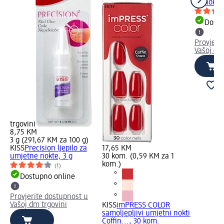
za nokte
Dostu
Provjeri
Vašoj dm
trgovini
8,75 KM
3 g (291,67 KM za 100 g)
KISS
Precision ljepilo za
17,65 KM
umjetne nokte, 3 g
30 kom. (0,59 KM za 1
kom.)
(1)
Dostupno online
Provjerite dostupnost u
Vašoj dm trgovini
KISS
imPRESS COLOR
samoljepljivi umjetni nokti
Coffin..., 30 kom.