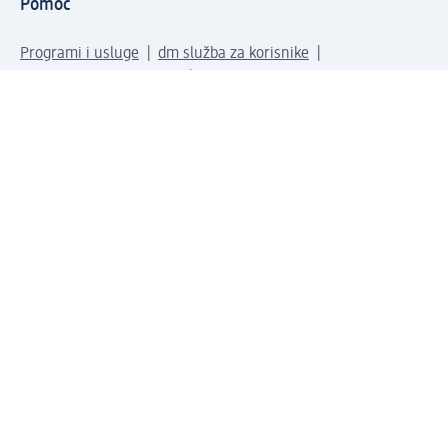
Pomoć
Programi i usluge
dm služba za korisnike
Načini i troškovi dostave
Povrat proizvoda
Preduzeće
O nama
Odgovornost
Karijera
PR i mediji
Svijet proizvoda
dm Svijet