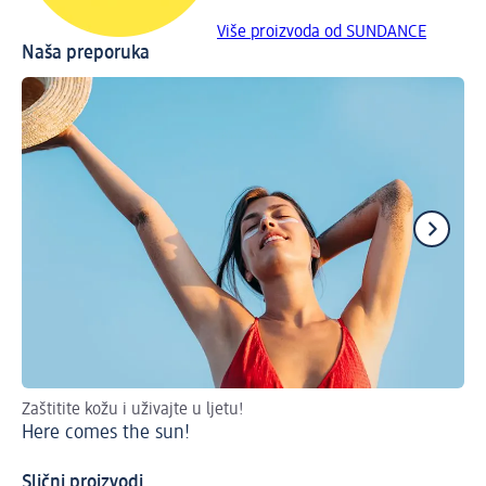
Više proizvoda od SUNDANCE
Naša preporuka
Zaštitite kožu i uživajte u ljetu!
Pre
Here comes the sun!
Vo
Slični proizvodi