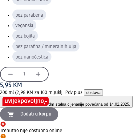
bez parabena
veganski
bez bojila
bez parafina / mineralnih ulja
bez nanočestica
5,95 KM
200 ml (2,98 KM za 100 ml)
uklj. Pdv plus
dostava
dm stalna cijena
nije povećana od 14.02.2025.
Dodati u korpu
Trenutno nije dostupno online