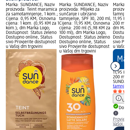
Marka: SUNDANCE; Naziv
Marka: SUNDANCE; Naziv
Marka: 
proizvoda: Teint maramica
proizvoda: Mlijeko za
proizvoda
za samotamnjenje, 1 kom.;
sunčanje i ubrzano
tamnjenj
Cijena: 0,95 KM; Osnovna
tamnjenje, SPF 30, 200 ml;
11,95 KM
cijena: 1 kom. (0,95 KM za 1
Cijena: 11,95 KM; Osnovna
200 ml (
kom.); dm Marka Logo;
cijena: 200 ml (5,98 KM za
dm Mark
Dostupnost: Status zeleno
100 ml); dm Marka Logo;
Dostupno
Dostupno online, Status
Dostupnost: Status zeleno
Dostupno
sivo Provjerite dostupnost
Dostupno online, Status
sivo Pro
u Vašoj dm trgovini
sivo Provjerite dostupnost
u Vašoj 
u Vašoj dm trgovini
11,95 KM
200 ml (
SUNDAN
tamnjenj
Uput
Dostu
Provjeri
Vašoj dm