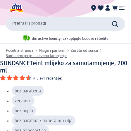
Pretraži i pronađi
dm active beauty: sakupljajte bodove i štedite
Početna stranica
Njega i parfemi
Zaštita od sunca
Samotamnjenje i ubrzano tamnjenje
SUNDANCE
Teint mlijeko za samotamnjenje, 200
ml
4.5
(
41 recenzije
)
bez parabena
veganski
bez bojila
bez parafina / mineralnih ulja
bez nanočestica