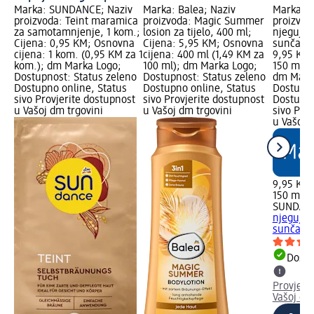
Marka: SUNDANCE; Naziv
Marka: Balea; Naziv
Marka: 
proizvoda: Teint maramica
proizvoda: Magic Summer
proizvod
za samotamnjenje, 1 kom.;
losion za tijelo, 400 ml;
njegujuće
Cijena: 0,95 KM; Osnovna
Cijena: 5,95 KM; Osnovna
sunčanja
cijena: 1 kom. (0,95 KM za 1
cijena: 400 ml (1,49 KM za
9,95 KM;
kom.); dm Marka Logo;
100 ml); dm Marka Logo;
150 ml (
Dostupnost: Status zeleno
Dostupnost: Status zeleno
dm Mark
Dostupno online, Status
Dostupno online, Status
Dostupno
sivo Provjerite dostupnost
sivo Provjerite dostupnost
Dostupno
u Vašoj dm trgovini
u Vašoj dm trgovini
sivo Pro
u Vašoj 
9,95 KM
150 ml (
SUNDAN
njegujuće
sunčanja
Dostu
Provjeri
Vašoj dm