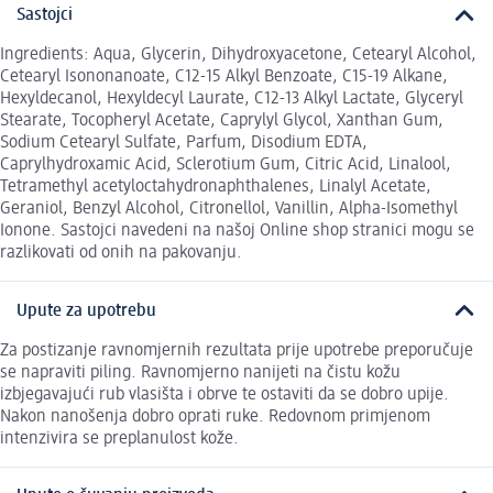
Sastojci
Ingredients: Aqua, Glycerin, Dihydroxyacetone, Cetearyl Alcohol,
Cetearyl Isononanoate, C12-15 Alkyl Benzoate, C15-19 Alkane,
Hexyldecanol, Hexyldecyl Laurate, C12-13 Alkyl Lactate, Glyceryl
Stearate, Tocopheryl Acetate, Caprylyl Glycol, Xanthan Gum,
Sodium Cetearyl Sulfate, Parfum, Disodium EDTA,
Caprylhydroxamic Acid, Sclerotium Gum, Citric Acid, Linalool,
Tetramethyl acetyloctahydronaphthalenes, Linalyl Acetate,
Geraniol, Benzyl Alcohol, Citronellol, Vanillin, Alpha-Isomethyl
Ionone. Sastojci navedeni na našoj Online shop stranici mogu se
razlikovati od onih na pakovanju.
Upute za upotrebu
Za postizanje ravnomjernih rezultata prije upotrebe preporučuje
se napraviti piling. Ravnomjerno nanijeti na čistu kožu
izbjegavajući rub vlasišta i obrve te ostaviti da se dobro upije.
Nakon nanošenja dobro oprati ruke. Redovnom primjenom
intenzivira se preplanulost kože.