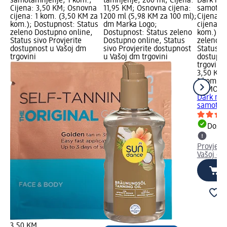
samotamnjenje, 1 kom.;
tamnjenje, 200 ml; Cijena:
Dark ma
Cijena: 3,50 KM; Osnovna
11,95 KM; Osnovna cijena:
samotamn
cijena: 1 kom. (3,50 KM za 1
200 ml (5,98 KM za 100 ml);
Cijena: 
kom.); Dostupnost: Status
dm Marka Logo;
cijena: 1
zeleno Dostupno online,
Dostupnost: Status zeleno
kom.); D
Status sivo Provjerite
Dostupno online, Status
zeleno D
dostupnost u Vašoj dm
sivo Provjerite dostupnost
Status si
trgovini
u Vašoj dm trgovini
dostupno
trgovini
3,50 KM
1 kom. (
COMODY
Dark ma
samotam
Dostu
Provjeri
Vašoj dm
3,50 KM