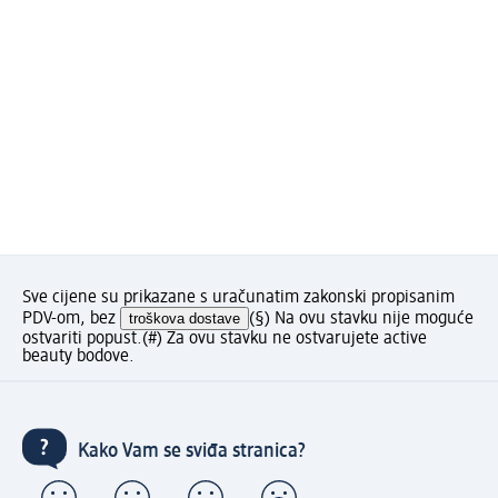
Sve cijene su prikazane s uračunatim zakonski propisanim
PDV-om, bez
troškova dostave
(§) Na ovu stavku nije moguće
ostvariti popust.
(#) Za ovu stavku ne ostvarujete active
beauty bodove.
Kako Vam se sviđa stranica?