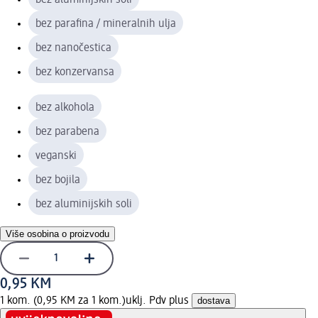
bez parafina / mineralnih ulja
bez nanočestica
bez konzervansa
bez alkohola
bez parabena
veganski
bez bojila
bez aluminijskih soli
Više osobina o proizvodu
0,95 KM
1 kom. (0,95 KM za 1 kom.)
uklj. Pdv plus
dostava