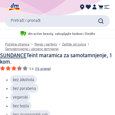
Pretraži i pronađi
dm active beauty: sakupljajte bodove i štedite
Početna stranica
Njega i parfemi
Zaštita od sunca
Samotamnjenje i ubrzano tamnjenje
SUNDANCE
Teint maramica za samotamnjenje, 1
kom.
3.4
(
10 ocjena
)
bez alkohola
bez parabena
veganski
bez bojila
bez aluminijskih soli