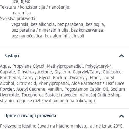
lice, tijelo
Tekstura / konzistencija / nanošenje:
maramica
Svojstva proizvoda:
veganski, bez alkohola, bez parabena, bez bojila,
bez parafina / mineralnih ulja, bez konzervansa,
bez nanočestica, bez aluminijskih soli
Sastojci
Aqua, Propylene Glycol, Methylpropanediol, Polyglyceryl-4
Caprate, Dihydroxyacetone, Glycerin, Caprylyl/Capryl Glucoside,
Panthenol, Caprylyl Glycol, Parfum, Dicaprylyl Ether, Lauryl
Alcohol, Citric Acid, Phenylpropanol, Aloe Barbadensis Leaf Juice
Powder, Acetyl Cedrene, Vanillin, Pogostemon Cablin Oil, Sodium
Hydroxide, Tocopherol. Sastojci navedeni na našoj Online shop
stranici mogu se razlikovati od onih na pakovanju.
Upute o čuvanju proizvoda
Proizvod je idealno čuvati na hladnom mjestu, ali ne iznad 20°C.