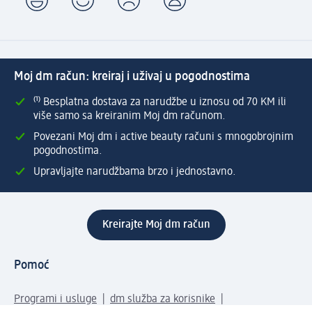
Moj dm račun: kreiraj i uživaj u pogodnostima
⁽¹⁾ Besplatna dostava za narudžbe u iznosu od 70 KM ili
više samo sa kreiranim Moj dm računom.
Povezani Moj dm i active beauty računi s mnogobrojnim
pogodnostima.
Upravljajte narudžbama brzo i jednostavno.
Kreirajte Moj dm račun
Pomoć
Programi i usluge
dm služba za korisnike