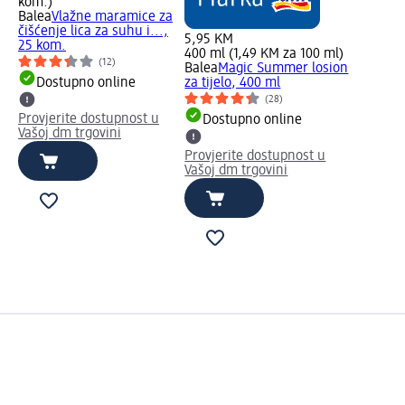
kom.)
Balea
Vlažne maramice za
čišćenje lica za suhu i...,
5,95 KM
25 kom.
400 ml (1,49 KM za 100 ml)
(12)
Balea
Magic Summer losion
Dostupno online
za tijelo, 400 ml
(28)
Provjerite dostupnost u
Dostupno online
Vašoj dm trgovini
Provjerite dostupnost u
Vašoj dm trgovini