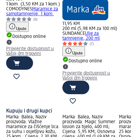
1 kom. (3,50 KM za 1 kom.)
COMODYNES
Maramice za
samotamnjenje, 1 kom.
(0)
11,95 KM
Upute
200 ml (5,98 KM za 100 ml)
SUNDANCE
Ulje za
Dostupno online
tamnjenje, 200 ml
(7)
Provjerite dostupnost u
Upute
Vašoj dm trgovini
Dostupno online
Provjerite dostupnost u
Vašoj dm trgovini
Kupuju i drugi kupci
Marka: Balea; Naziv
Marka: Balea; Naziv
Marka: B
proizvoda: Vlažne
proizvoda: Magic Summer
proizvod
maramice za čišćenje lica
losion za tijelo, 400 ml;
maramice
za suhu i osjetljivu kožu,
Cijena: 5,95 KM; Osnovna
25 kom.;
25 kom.; Cijena: 2,30 KM;
cijena: 400 ml (1,49 KM za
Osnovna 