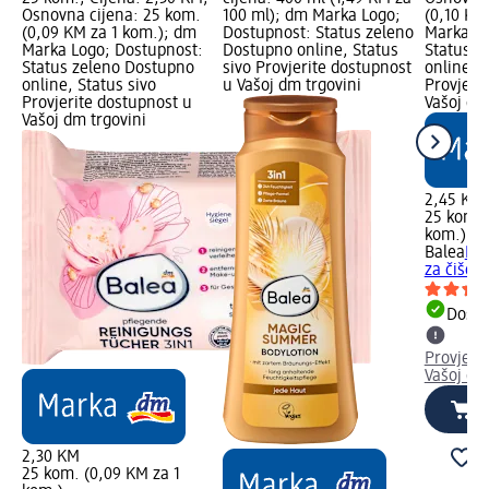
Osnovna cijena: 25 kom.
100 ml); dm Marka Logo;
(0,10 KM
(0,09 KM za 1 kom.); dm
Dostupnost: Status zeleno
Marka Lo
Marka Logo; Dostupnost:
Dostupno online, Status
Status z
Status zeleno Dostupno
sivo Provjerite dostupnost
online, S
online, Status sivo
u Vašoj dm trgovini
Provjeri
Provjerite dostupnost u
Vašoj dm
Vašoj dm trgovini
2,45 KM
25 kom. 
kom.)
Balea
Mi
za čišćen
Dostu
Provjeri
Vašoj dm
2,30 KM
25 kom. (0,09 KM za 1