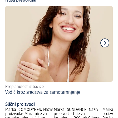
Naša preporuka
Preplanulost iz bočice
Zaš
Vodič kroz sredstva za samotamnjenje
He
Slični proizvodi
Marka: COMODYNES; Naziv
Marka: SUNDANCE; Naziv
Marka: 
proizvoda: Maramice za
proizvoda: Ulje za
proizvod