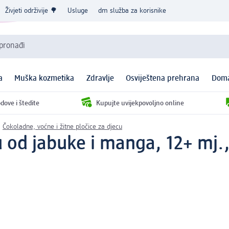
Živjeti održivije 🌳
Usluge
dm služba za korisnike
 pronađi
a
Muška kozmetika
Zdravlje
Osviještena prehrana
Doma
dove i štedite
Kupujte uvijekpovoljno online
Čokoladne, voćne i žitne pločice za djecu
u od jabuke i manga, 12+ mj.,