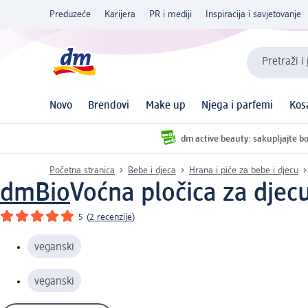
Preduzeće
Karijera
PR i mediji
Inspiracija i savjetovanje
Pretraži i
Novo
Brendovi
Make up
Njega i parfemi
Kos
dm active beauty: sakupljajte bo
Početna stranica
Bebe i djeca
Hrana i piće za bebe i djecu
dmBio
Voćna pločica za djec
5
(
2 recenzije
)
veganski
veganski