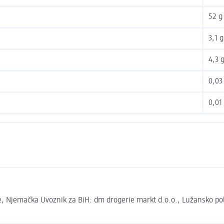
52 g
3,1 g
4,3 
0,03
0,01
 Njemačka Uvoznik za BiH: dm drogerie markt d.o.o., Lužansko polje