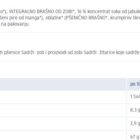
rašno*), INTEGRALNO BRAŠNO OD ZOBI*, 16 % koncentrat soka od jabu
sušeni pire od manga*), oblatne* (PŠENIČNO BRAŠNO*, krumpirov škr
h na pakovanju.
ti pšenice Sadrži: zob i proizvodi od zobi Sadrži: žitarice koje sadrže
po 1
1.544
8,3 
3,9 
67 g