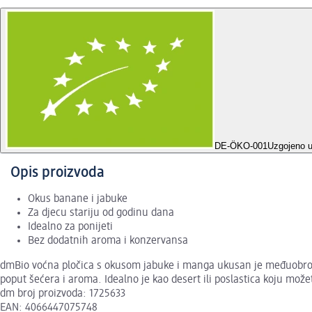
DE-ÖKO-001
Uzgojeno 
Opis proizvoda
Okus banane i jabuke
Za djecu stariju od godinu dana
Idealno za ponijeti
Bez dodatnih aroma i konzervansa
dmBio voćna pločica s okusom jabuke i manga ukusan je međuobrok z
poput šećera i aroma. Idealno je kao desert ili poslastica koju mož
dm broj proizvoda: 1725633
EAN: 4066447075748