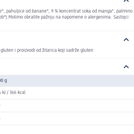
ke*, pahuljice od banane*, 9 % koncentrat soka od manga*, palmino
ob*) Molimo obratite pažnju na napomene o alergenima. Sastojci
 gluten i proizvodi od žitarica koji sadrže gluten
00 g
 kJ / 366 kcal
g
g