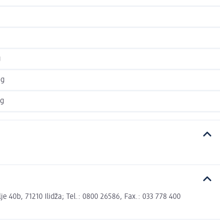
g
 g
 g
 40b, 71210 Ilidža; Tel.: 0800 26586, Fax.: 033 778 400