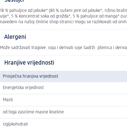
Sastojci
18 % pahuljice od jabuke* (80 % sušeni pire od jabuke*, rižino b
ulje*, 5 % koncentrat soka od grožđa*, 5 % pahuljice od manga* (
navedeni na našoj Online shop stranici mogu se razlikovati od oni
Alergeni
Može sadržavati tragove: soja i derivati soje Sadrži: pšenica i deriva
Hranjive vrijednosti
Prosječna hranjiva vrijednost
Energetska vrijednost
Masti
od toga zasićene masne kiseline
Ugljikohidrati