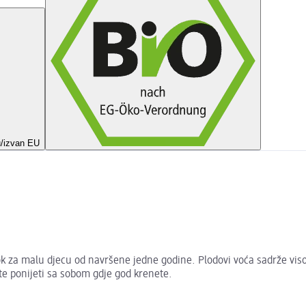
u/izvan EU
a malu djecu od navršene jedne godine. Plodovi voća sadrže visoko
ete ponijeti sa sobom gdje god krenete.