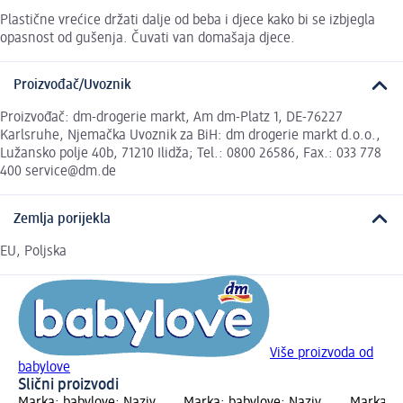
Plastične vrećice držati dalje od beba i djece kako bi se izbjegla
opasnost od gušenja. Čuvati van domašaja djece.
Proizvođač/Uvoznik
Proizvođač: dm-drogerie markt, Am dm-Platz 1, DE-76227
Karlsruhe, Njemačka Uvoznik za BiH: dm drogerie markt d.o.o.,
Lužansko polje 40b, 71210 Ilidža; Tel.: 0800 26586, Fax.: 033 778
400 service@dm.de
Zemlja porijekla
EU, Poljska
Više proizvoda od
babylove
Slični proizvodi
Marka: babylove; Naziv
Marka: babylove; Naziv
Marka: b