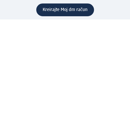
Kreirajte Moj dm račun
Pomoć
Programi i usluge
dm služba za korisnike
Načini i troškovi dostave
Povrat proizvoda
Preduzeće
O nama
Odgovornost
Karijera
PR i mediji
Svijet proizvoda
dm Svijet