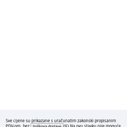
Sve cijene su prikazane s uračunatim zakonski propisanim
PDV-om, bez
troškova dostave
(§) Na ovu stavku nije moguće