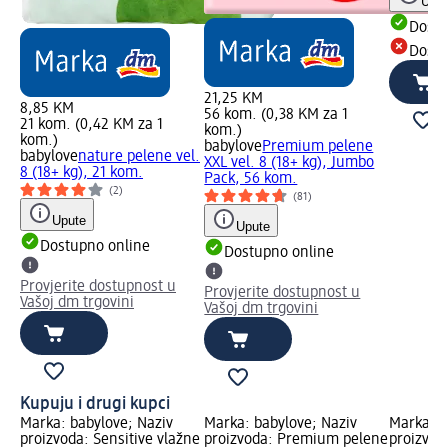
Uput
Dostu
Dostu
21,25 KM
8,85 KM
56 kom. (0,38 KM za 1
21 kom. (0,42 KM za 1
kom.)
kom.)
babylove
Premium pelene
babylove
nature pelene vel.
XXL vel. 8 (18+ kg), Jumbo
8 (18+ kg), 21 kom.
Pack, 56 kom.
(2)
(81)
Upute
Upute
Dostupno online
Dostupno online
Provjerite dostupnost u
Provjerite dostupnost u
Vašoj dm trgovini
Vašoj dm trgovini
Kupuju i drugi kupci
Marka: babylove; Naziv
Marka: babylove; Naziv
Marka: b
proizvoda: Sensitive vlažne
proizvoda: Premium pelene
proizvod