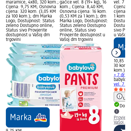
maramice, 4x80, 320 kom.;
gaćice vel. 8 (19+ kg), 16
vel. 7 XX
Cijena: 9,75 KM; Osnovna
kom.; Cijena: 8,40 KM;
Cijena: 
cijena: 320 kom. (3,05 KM
Osnovna cijena: 16 kom.
cijena: 
za 100 kom.); dm Marka
(0,53 KM za 1 kom.); dm
1 kom.);
Logo; Dostupnost: Status
Marka Logo; Dostupnost:
Dostupno
zeleno Dostupno online,
Status zeleno Dostupno
Dostupno
Status sivo Provjerite
online, Status sivo
sivo Pro
dostupnost u Vašoj dm
Provjerite dostupnost u
u Vašoj 
trgovini
Vašoj dm trgovini
10,85 K
30 kom. 
kom.)
+ 7 drug
babylove
vel. 7 XX
Uput
Dostu
Provjeri
Vašoj dm
9,75 KM