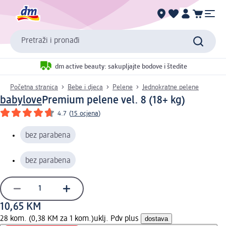
Pretraži i pronađi
dm active beauty: sakupljajte bodove i štedite
Početna stranica
Bebe i djeca
Pelene
Jednokratne pelene
babylove
Premium pelene vel. 8 (18+ kg)
4.7
(
15 ocjena
)
bez parabena
bez parabena
10,65 KM
28 kom. (0,38 KM za 1 kom.)
uklj. Pdv plus
dostava