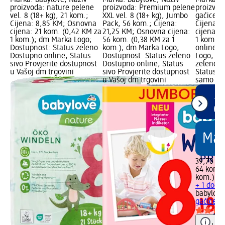
proizvoda: nature pelene
proizvoda: Premium pelene
proizvod
vel. 8 (18+ kg), 21 kom.;
XXL vel. 8 (18+ kg), Jumbo
gaćice ma
Cijena: 8,85 KM; Osnovna
Pack, 56 kom.; Cijena:
Cijena: 
cijena: 21 kom. (0,42 KM za
21,25 KM; Osnovna cijena:
cijena: 
1 kom.); dm Marka Logo;
56 kom. (0,38 KM za 1
1 kom.);
Dostupnost: Status zeleno
kom.); dm Marka Logo;
online L
Dostupno online, Status
Dostupnost: Status zeleno
Logo; Do
sivo Provjerite dostupnost
Dostupno online, Status
zeleno D
u Vašoj dm trgovini
sivo Provjerite dostupnost
Status c
u Vašoj dm trgovini
samo on
39,70 K
64 kom. 
kom.)
+ 1 dodat
babylove
gaćice ma