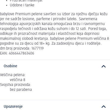
Prozračan materijal
Udobne i tanke
babylove Premium pelene savršen su izbor za nježnu dječiju kožu
jer ne sadrže losione, parfeme i prirodni lateks. Savremena
tehnologija apsorpcijskih kanala omogućava brzu i ravnomjernu
raspodjelu tečnosti i održava kožu suhom i do 12 sati. Pored toga,
odlikuje ih prozračnost materijala i elastičnost koja doprinosi
maksimalnoj slobodi kretanja. babylove pelene Premium veličina 8
pogodne su za djecu od 18+ kg. Za zadovoljnu djecu i roditelje.
dm broj proizvoda: 1677119
EAN: 4066447863406
Osobine
Veličina pelena:
veličina 8
Svojstva proizvoda:
bez parabena
Upozorenje