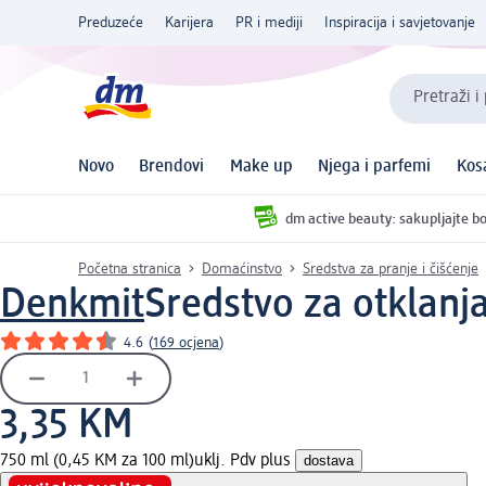
Preduzeće
Karijera
PR i mediji
Inspiracija i savjetovanje
Pretraži i
Novo
Brendovi
Make up
Njega i parfemi
Kos
dm active beauty: sakupljajte bo
Početna stranica
Domaćinstvo
Sredstva za pranje i čišćenje
Denkmit
Sredstvo za otklanj
4.6
(
169 ocjena
)
3,35 KM
750 ml (0,45 KM za 100 ml)
uklj. Pdv plus
dostava