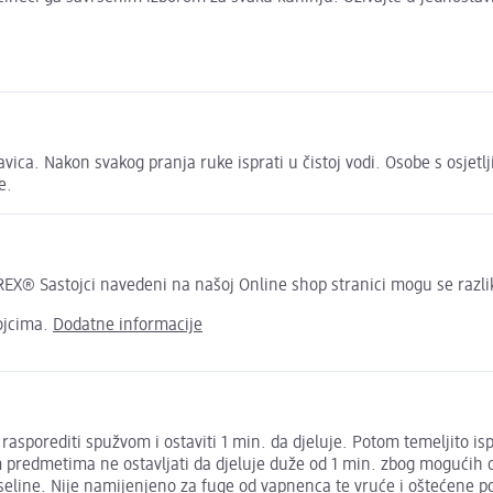
ica. Nakon svakog pranja ruke isprati u čistoj vodi. Osobe s osjet
e.
® Sastojci navedeni na našoj Online shop stranici mogu se razlik
ojcima.
Dodatne informacije
asporediti spužvom i ostaviti 1 min. da djeluje. Potom temeljito is
nim predmetima ne ostavljati da djeluje duže od 1 min. zbog mogući
ine. Nije namijenjeno za fuge od vapnenca te vruće i oštećene povr