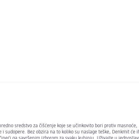
edno sredstvo za čišćenje koje se učinkovito bori protiv masnoće, 
e i sudopere. Bez obzira na to koliko su naslage teške, Denkmit će ih 
čineći ga savršenim izborom za svaku kuhinju. Uživajte u jednosta