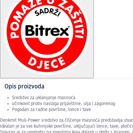
Opis proizvoda
Sredstvo za uklanjanje masnoća
učinkovit protiv naslaga prljavštine, ulja i zagorenog
Pogodan za radne površine, lonce i tave
Denkmit Muli-Power sredstvo za čišćenje masnoća predstavlja izvanr
idealan je za sve kuhinjske površine, uključujući lonce, tave, pločic
Siguran je za upotrebu na mjestima koja dolaze u dodir s hranom, 