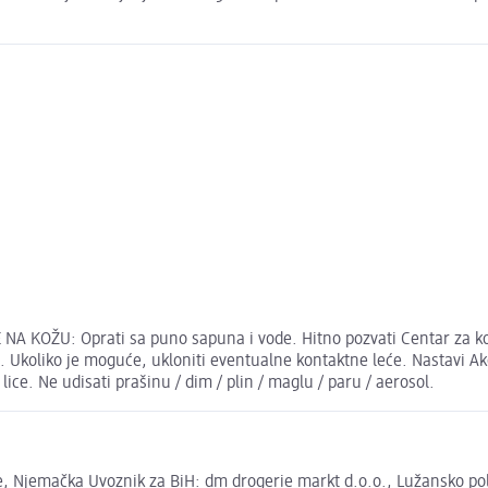
A KOŽU: Oprati sa puno sapuna i vode. Hitno pozvati Centar za kontr
koliko je moguće, ukloniti eventualne kontaktne leće. Nastavi Ako 
a lice. Ne udisati prašinu / dim / plin / maglu / paru / aerosol.
 Njemačka Uvoznik za BiH: dm drogerie markt d.o.o., Lužansko polje