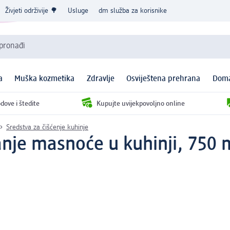
Živjeti održivije 🌳
Usluge
dm služba za korisnike
 pronađi
a
Muška kozmetika
Zdravlje
Osviještena prehrana
Doma
dove i štedite
Kupujte uvijekpovoljno online
Sredstva za čišćenje kuhinje
anje masnoće u kuhinji, 750 