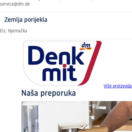
service@dm.de
Zemlja porijekla
EU, Njemačka
Više proizvod
Naša preporuka