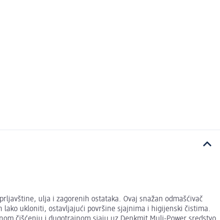
prljavštine, ulja i zagorenih ostataka. Ovaj snažan odmašćivač
lako ukloniti, ostavljajući površine sjajnima i higijenski čistima.
vnom čišćenju i dugotrajnom sjaju uz Denkmit Muli-Power sredstvo