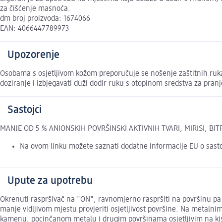
za čišćenje masnoća.
dm broj proizvoda: 1674066
EAN: 4066447789973
Upozorenje
Osobama s osjetljivom kožom preporučuje se nošenje zaštitnih rukav
doziranje i izbjegavati duži dodir ruku s otopinom sredstva za pranj
Sastojci
MANJE OD 5 % ANIONSKIH POVRŠINSKI AKTIVNIH TVARI, MIRISI, BITREX
Na ovom linku možete saznati dodatne informacije EU o sast
Upute za upotrebu
Okrenuti raspršivač na "ON", ravnomjerno raspršiti na površinu pa r
manje vidljivom mjestu provjeriti osjetljivost površine. Na metal
kamenu, pocinčanom metalu i drugim površinama osjetljivim na kisel