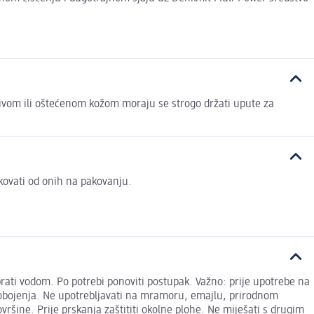
ljivom ili oštećenom kožom moraju se strogo držati upute za
ovati od onih na pakovanju.
prati vodom. Po potrebi ponoviti postupak. Važno: prije upotrebe na
h obojenja. Ne upotrebljavati na mramoru, emajlu, prirodnom
šine. Prije prskanja zaštititi okolne plohe. Ne miješati s drugim