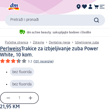
Pretraži i pronađi
dm active beauty: sakupljajte bodove i štedite
Početna stranica
Zdravlje
Dentalna njega
Izbjeljivanje zuba
Perlweiss
Trakice za izbjeljivanje zuba Power
White, 10 kom.
3.2
(
101 recenzije
)
bez fluorida
bez fluorida
21,95 KM