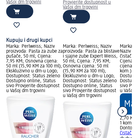
Vašoj dm trgovini
Provjerite dostupnost u
Vašoj dm trgovini
Kupuju i drugi kupci
Marka: Perlweiss; Naziv
Marka: Perlweiss; Naziv
Marka: 
proizvoda: Pasta za zube za
proizvoda: Pasta za blistave
Naziv pr
pušače, 50 ml; Cijena:
i sjajne zube Expert Weiss,
čistač je
7,95 KM; Osnovna cijena:
50 ml; Cijena: 7,95 KM;
Cijena: 
50 ml (15,90 KM za 100 ml);
Osnovna cijena: 50 ml
cijena: 1
Ekskluzivno u dm-u Logo;
(15,90 KM za 100 ml);
kom.); d
Dostupnost: Status zeleno
Ekskluzivno u dm-u Logo;
Dostupno
Dostupno online, Status
Dostupnost: Status zeleno
Dostupno
sivo Provjerite dostupnost
Dostupno online, Status
sivo Pro
u Vašoj dm trgovini
sivo Provjerite dostupnost
u Vašoj 
u Vašoj dm trgovini
2,70 KM
1 kom. (
Dontode
čistač je