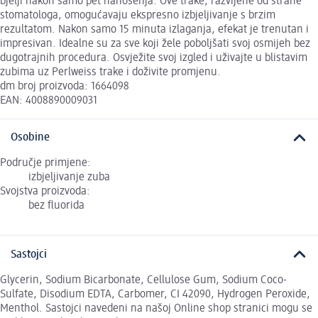
bjelji nakon samo pet nanošenja. Ove trake, razvijene od strane
stomatologa, omogućavaju ekspresno izbjeljivanje s brzim
rezultatom. Nakon samo 15 minuta izlaganja, efekat je trenutan i
impresivan. Idealne su za sve koji žele poboljšati svoj osmijeh bez
dugotrajnih procedura. Osvježite svoj izgled i uživajte u blistavim
zubima uz Perlweiss trake i doživite promjenu.
dm broj proizvoda: 1664098
EAN: 4008890009031
Osobine
Područje primjene:
izbjeljivanje zuba
Svojstva proizvoda:
bez fluorida
Sastojci
Glycerin, Sodium Bicarbonate, Cellulose Gum, Sodium Coco-
Sulfate, Disodium EDTA, Carbomer, CI 42090, Hydrogen Peroxide,
Menthol. Sastojci navedeni na našoj Online shop stranici mogu se