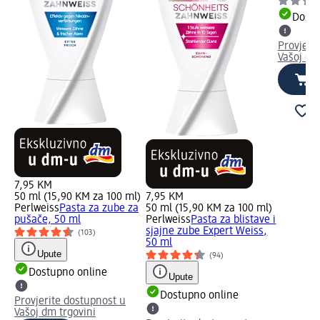
Dostu
Provjeri
Vašoj dm
7,95 KM
50 ml (15,90 KM za 100 ml)
7,95 KM
Perlweiss
Pasta za zube za
50 ml (15,90 KM za 100 ml)
pušače, 50 ml
Perlweiss
Pasta za blistave i
sjajne zube Expert Weiss,
(103)
50 ml
Upute
(94)
Dostupno online
Upute
Dostupno online
Provjerite dostupnost u
Vašoj dm trgovini