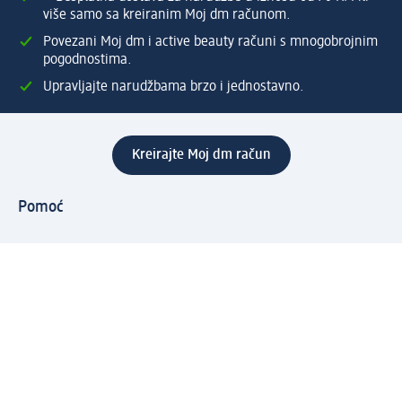
više samo sa kreiranim Moj dm računom.
Povezani Moj dm i active beauty računi s mnogobrojnim
pogodnostima.
Upravljajte narudžbama brzo i jednostavno.
Kreirajte Moj dm račun
Pomoć
Programi i usluge
dm služba za korisnike
Načini i troškovi dostave
Povrat proizvoda
Preduzeće
O nama
Odgovornost
Karijera
PR i mediji
Svijet proizvoda