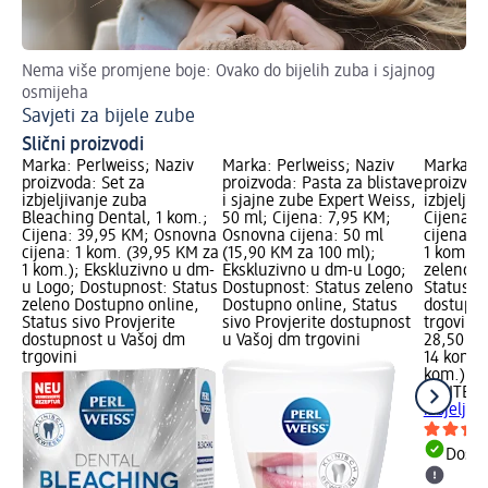
Nema više promjene boje: Ovako do bijelih zuba i sjajnog
osmijeha
Savjeti za bijele zube
Slični proizvodi
Marka: Perlweiss; Naziv
Marka: Perlweiss; Naziv
Marka: W
proizvoda: Set za
proizvoda: Pasta za blistave
proizvod
izbjeljivanje zuba
i sjajne zube Expert Weiss,
izbjeljiv
Bleaching Dental, 1 kom.;
50 ml; Cijena: 7,95 KM;
Cijena: 
Cijena: 39,95 KM; Osnovna
Osnovna cijena: 50 ml
cijena: 
cijena: 1 kom. (39,95 KM za
(15,90 KM za 100 ml);
1 kom.);
1 kom.); Ekskluzivno u dm-
Ekskluzivno u dm-u Logo;
zeleno D
u Logo; Dostupnost: Status
Dostupnost: Status zeleno
Status si
zeleno Dostupno online,
Dostupno online, Status
dostupno
Status sivo Provjerite
sivo Provjerite dostupnost
trgovini
dostupnost u Vašoj dm
u Vašoj dm trgovini
28,50 K
trgovini
14 kom. 
kom.)
WHITE S
izbjeljiv
Dostu