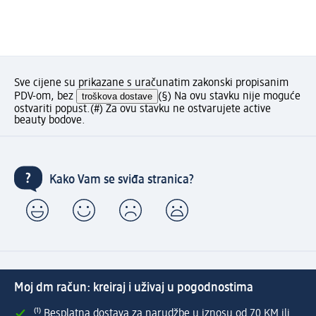
Sve cijene su prikazane s uračunatim zakonski propisanim
PDV-om, bez
troškova dostave
(§) Na ovu stavku nije moguće
ostvariti popust.
(#) Za ovu stavku ne ostvarujete active
beauty bodove.
Kako Vam se sviđa stranica?
Moj dm račun: kreiraj i uživaj u pogodnostima
⁽¹⁾ Besplatna dostava za narudžbe u iznosu od 70 KM ili