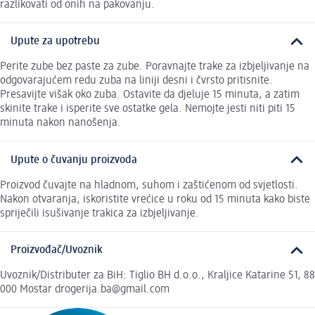
razlikovati od onih na pakovanju.
Upute za upotrebu
Perite zube bez paste za zube. Poravnajte trake za izbjeljivanje na
odgovarajućem redu zuba na liniji desni i čvrsto pritisnite.
Presavijte višak oko zuba. Ostavite da djeluje 15 minuta, a zatim
skinite trake i isperite sve ostatke gela. Nemojte jesti niti piti 15
minuta nakon nanošenja.
Upute o čuvanju proizvoda
Proizvod čuvajte na hladnom, suhom i zaštićenom od svjetlosti.
Nakon otvaranja, iskoristite vrećice u roku od 15 minuta kako biste
spriječili isušivanje trakica za izbjeljivanje.
Proizvođač/Uvoznik
Uvoznik/Distributer za BiH: Tiglio BH d.o.o., Kraljice Katarine 51, 88
000 Mostar drogerija.ba@gmail.com