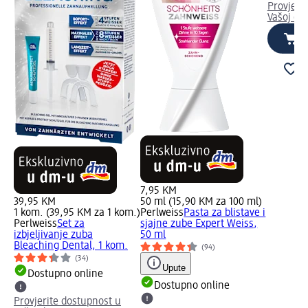
Provjeri
Vašoj dm
7,95 KM
39,95 KM
50 ml (15,90 KM za 100 ml)
1 kom. (39,95 KM za 1 kom.)
Perlweiss
Pasta za blistave i
Perlweiss
Set za
sjajne zube Expert Weiss,
izbjeljivanje zuba
50 ml
Bleaching Dental, 1 kom.
(94)
(34)
Upute
Dostupno online
Dostupno online
Provjerite dostupnost u