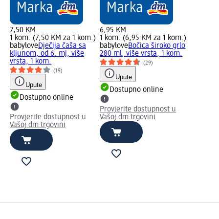
7,50 KM
6,95 KM
1 kom. (7,50 KM za 1 kom.)
1 kom. (6,95 KM za 1 kom.)
babylove
Dječija čaša sa
babylove
Bočica široko grlo
kljunom, od 6. mj, više
280 ml, više vrsta, 1 kom.
vrsta, 1 kom.
(29)
(19)
Upute
Upute
Dostupno online
Dostupno online
Provjerite dostupnost u
Provjerite dostupnost u
Vašoj dm trgovini
Vašoj dm trgovini