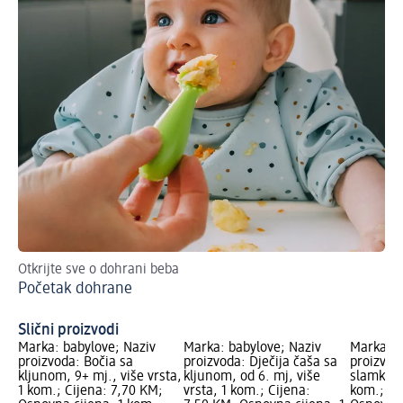
Otkrijte sve o dohrani beba
Prv
Početak dohrane
mo
Ra
Slični proizvodi
Marka: babylove; Naziv
Marka: babylove; Naziv
Marka: b
proizvoda: Bočia sa
proizvoda: Dječija čaša sa
proizvoda
kljunom, 9+ mj., više vrsta,
kljunom, od 6. mj, više
slamkom,
1 kom.; Cijena: 7,70 KM;
vrsta, 1 kom.; Cijena:
kom.; Ci