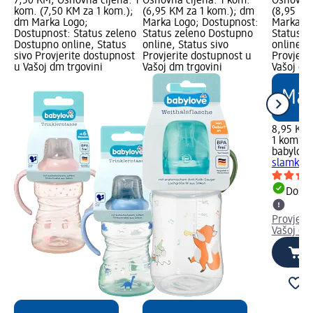
7,50 KM; Osnovna cijena: 1
Osnovna cijena: 1 kom.
Osnovna 
kom. (7,50 KM za 1 kom.);
(6,95 KM za 1 kom.); dm
(8,95 KM
dm Marka Logo;
Marka Logo; Dostupnost:
Marka Lo
Dostupnost: Status zeleno
Status zeleno Dostupno
Status z
Dostupno online, Status
online, Status sivo
online, S
sivo Provjerite dostupnost
Provjerite dostupnost u
Provjeri
u Vašoj dm trgovini
Vašoj dm trgovini
Vašoj dm
8,95 KM
1 kom. (
babylove
slamkom,
Dostu
Provjeri
Vašoj dm