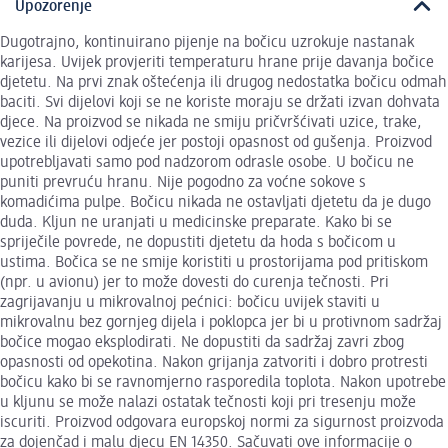
Upozorenje
Dugotrajno, kontinuirano pijenje na bočicu uzrokuje nastanak
karijesa. Uvijek provjeriti temperaturu hrane prije davanja bočice
djetetu. Na prvi znak oštećenja ili drugog nedostatka bočicu odmah
baciti. Svi dijelovi koji se ne koriste moraju se držati izvan dohvata
djece. Na proizvod se nikada ne smiju pričvršćivati uzice, trake,
vezice ili dijelovi odjeće jer postoji opasnost od gušenja. Proizvod
upotrebljavati samo pod nadzorom odrasle osobe. U bočicu ne
puniti prevruću hranu. Nije pogodno za voćne sokove s
komadićima pulpe. Bočicu nikada ne ostavljati djetetu da je dugo
duda. Kljun ne uranjati u medicinske preparate. Kako bi se
spriječile povrede, ne dopustiti djetetu da hoda s bočicom u
ustima. Bočica se ne smije koristiti u prostorijama pod pritiskom
(npr. u avionu) jer to može dovesti do curenja tečnosti. Pri
zagrijavanju u mikrovalnoj pećnici: bočicu uvijek staviti u
mikrovalnu bez gornjeg dijela i poklopca jer bi u protivnom sadržaj
bočice mogao eksplodirati. Ne dopustiti da sadržaj zavri zbog
opasnosti od opekotina. Nakon grijanja zatvoriti i dobro protresti
bočicu kako bi se ravnomjerno rasporedila toplota. Nakon upotrebe
u kljunu se može nalazi ostatak tečnosti koji pri tresenju može
iscuriti. Proizvod odgovara europskoj normi za sigurnost proizvoda
za dojenčad i malu djecu EN 14350. Sačuvati ove informacije o