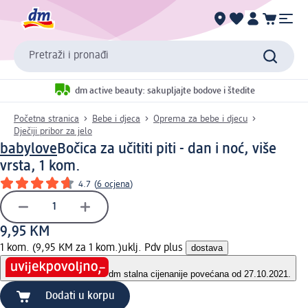
Pretraži i pronađi
dm active beauty: sakupljajte bodove i štedite
Početna stranica
Bebe i djeca
Oprema za bebe i djecu
Dječiji pribor za jelo
babylove
Bočica za učititi piti - dan i noć, više
vrsta, 1 kom.
4.7
(
6 ocjena
)
9,95 KM
1 kom. (9,95 KM za 1 kom.)
uklj. Pdv plus
dostava
dm stalna cijena
nije povećana od 27.10.2021.
Dodati u korpu