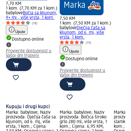
7,70 KM
1 kom. (7,70 KM za 1 kom.)
babylove
Bočia sa kljunom,
9+ mj., više vrsta, 1 kom.
7,50 KM
1 kom. (7,50 KM za 1 kom.)
(18)
babylove
Dječija čaša sa
Upute
kljunom, od 6. mj, više
vrsta, 1 kom.
Dostupno online
(19)
Provjerite dostupnost u
Upute
Vašoj dm trgovini
Dostupno online
Provjerite dostupnost u
Vašoj dm trgovini
Kupuju i drugi kupci
Marka: babylove; Naziv
Marka: babylove; Naziv
Marka: b
proizvoda: Dječija čaša sa
proizvoda: Bočica široko
proizvoda
kljunom, od 6. mj, više
grlo 280 ml, više vrsta, 1
slamkom,
vrsta, 1 kom.; Cijena:
kom.; Cijena: 6,95 KM;
kom.; Ci