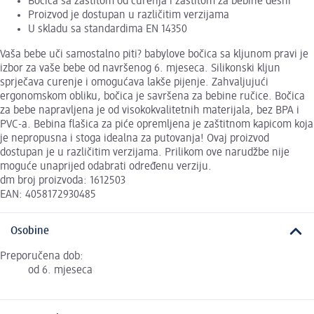
Bočica sa zaštitom od curenja i zaštitom za bebine desni
Proizvod je dostupan u različitim verzijama
U skladu sa standardima EN 14350
Vaša bebe uči samostalno piti? babylove bočica sa kljunom pravi je
izbor za vaše bebe od navršenog 6. mjeseca. Silikonski kljun
sprječava curenje i omogućava lakše pijenje. Zahvaljujući
ergonomskom obliku, bočica je savršena za bebine ručice. Bočica
za bebe napravljena je od visokokvalitetnih materijala, bez BPA i
PVC-a. Bebina flašica za piće opremljena je zaštitnom kapicom koja
je nepropusna i stoga idealna za putovanja! Ovaj proizvod
dostupan je u različitim verzijama. Prilikom ove narudžbe nije
moguće unaprijed odabrati određenu verziju.
dm broj proizvoda: 1612503
EAN: 4058172930485
Osobine
Preporučena dob:
od 6. mjeseca