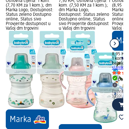
Osnovna cijena: 1 kom.
7,50 KM; Osnovna cijena: 1
Osnovna 
(7,70 KM za 1 kom.); dm
kom. (7,50 KM za 1 kom.);
(8,95 KM
Marka Logo; Dostupnost:
dm Marka Logo;
Marka Lo
Status zeleno Dostupno
Dostupnost: Status zeleno
Status z
online, Status sivo
Dostupno online, Status
online, S
Provjerite dostupnost u
sivo Provjerite dostupnost
Provjeri
Vašoj dm trgovini
u Vašoj dm trgovini
Vašoj dm
8,95 KM
1 kom. (
babylove
slamkom,
Dostu
Provjeri
Vašoj dm