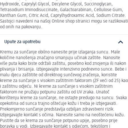
Hydroxide, Caprylyl Glycol, Decylene Glycol, Succinoglycan,
Tetrasodium Iminodisuccinate, Galactoarabinan, Cellulose Gum,
Xanthan Gum, Citric Acid, Caprylhydroxamic Acid, Sodium Citrate.
Sastojci navedeni na našoj Online shop stranici mogu se razlikovati
od onih na pakovanju.
Upute za upotrebu
Kremu za sunčanje obilno nanesite prije izlaganja suncu. Male
količine nanošenja značajno smanjuju učinak zaštite. Nanosite
više puta kako biste održali zaštitu, posebno kod znojenja ili nakon
plivanja i brisanja. Izbjegavajte intenzivno podnevno sunce. Bebe i
malu djecu zaštitite od direktnog sunčevog zračenja, koristite
kreme za sunčanje s visokim zaštitnim faktorom (ZF veći od 25) kao
i zaštitnu odjeću. Ni kreme za sunčanje s visokim zaštitnim
faktorom ne pružaju potpunu zaštitu od UV zraka. Unatoč
korištenju kreme za sunčanje, ne ostajte predugo na suncu. Svaka
opekotina od sunca trajno oštećuje kožu i treba je izbjegavati.
Prekomjerno sunčanje predstavlja ozbiljan zdravstveni rizik.
Izbjegavajte kontakt s očima. Nanesite samo na neoštećenu kožu.
Pustite da se krema za sunčanje potpuno upije, posebno prije
boravka u vodi. Izbjegavajte kontakt s odjećom, tekstilom i