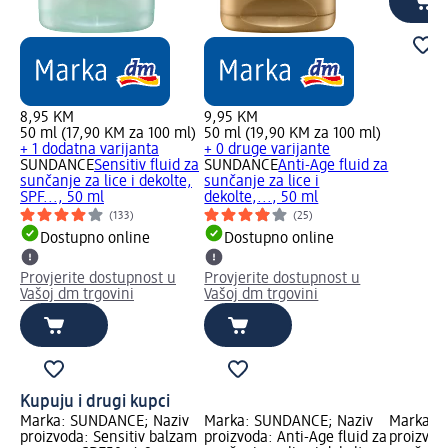
8,95 KM
9,95 KM
50 ml (17,90 KM za 100 ml)
50 ml (19,90 KM za 100 ml)
+ 1 dodatna varijanta
+ 0 druge varijante
SUNDANCE
Sensitiv fluid za
SUNDANCE
Anti-Age fluid za
sunčanje za lice i dekolte,
sunčanje za lice i
SPF..., 50 ml
dekolte,..., 50 ml
(133)
(25)
Dostupno online
Dostupno online
Provjerite dostupnost u
Provjerite dostupnost u
Vašoj dm trgovini
Vašoj dm trgovini
Kupuju i drugi kupci
Marka: SUNDANCE; Naziv
Marka: SUNDANCE; Naziv
Marka: 
proizvoda: Sensitiv balzam
proizvoda: Anti-Age fluid za
proizvod