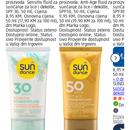
proizvoda: Sensitiv fluid za
proizvoda: Anti-Age fluid za
proizvoda
sunčanje za lice i dekolte,
sunčanje za lice i dekolte,
sunčanje 
SPF 30, 50 ml; Cijena:
SPF50, 50 ml; Cijena:
SPF30, 5
8,95 KM; Osnovna cijena:
9,95 KM; Osnovna cijena:
8,95 KM;
50 ml (17,90 KM za 100 ml);
50 ml (19,90 KM za 100 ml);
50 ml (1
dm Marka Logo;
dm Marka Logo;
dm Mark
Dostupnost: Status zeleno
Dostupnost: Status zeleno
Dostupno
Dostupno online, Status
Dostupno online, Status
Dostupno
sivo Provjerite dostupnost
sivo Provjerite dostupnost
sivo Pro
u Vašoj dm trgovini
u Vašoj dm trgovini
u Vašoj 
8,95 KM
50 ml (1
+ 0 drug
SUNDAN
sunčanje 
dekolte,.
Dostu
Provjeri
Vašoj dm