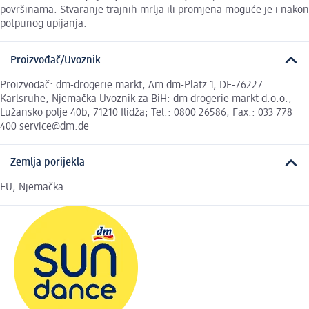
površinama. Stvaranje trajnih mrlja ili promjena moguće je i nakon
potpunog upijanja.
Proizvođač/Uvoznik
Proizvođač: dm-drogerie markt, Am dm-Platz 1, DE-76227
Karlsruhe, Njemačka Uvoznik za BiH: dm drogerie markt d.o.o.,
Lužansko polje 40b, 71210 Ilidža; Tel.: 0800 26586, Fax.: 033 778
400 service@dm.de
Zemlja porijekla
EU, Njemačka