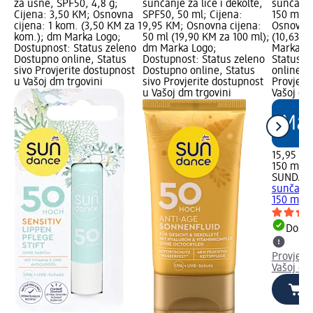
za usne, SPF50, 4,8 g;
sunčanje za lice i dekolte,
sunčanje
Cijena: 3,50 KM; Osnovna
SPF50, 50 ml; Cijena:
150 ml; 
cijena: 1 kom. (3,50 KM za 1
9,95 KM; Osnovna cijena:
Osnovna 
kom.); dm Marka Logo;
50 ml (19,90 KM za 100 ml);
(10,63 K
Dostupnost: Status zeleno
dm Marka Logo;
Marka Lo
Dostupno online, Status
Dostupnost: Status zeleno
Status z
sivo Provjerite dostupnost
Dostupno online, Status
online, S
u Vašoj dm trgovini
sivo Provjerite dostupnost
Provjeri
u Vašoj dm trgovini
Vašoj dm
15,95 K
150 ml (
SUNDAN
sunčanje
150 ml
Dostu
Provjeri
Vašoj dm