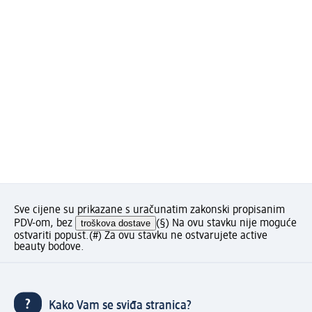
Sve cijene su prikazane s uračunatim zakonski propisanim
PDV-om, bez
troškova dostave
(§) Na ovu stavku nije moguće
ostvariti popust.
(#) Za ovu stavku ne ostvarujete active
beauty bodove.
Kako Vam se sviđa stranica?