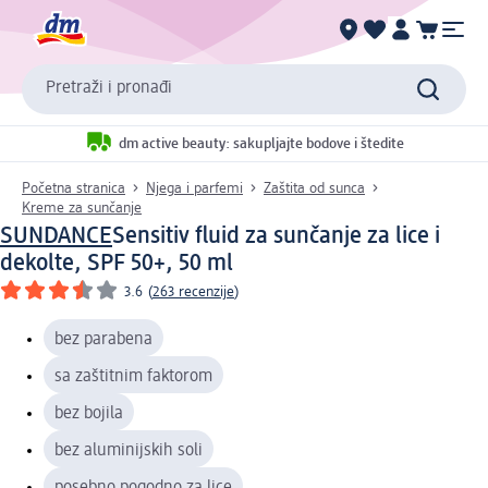
Pretraži i pronađi
dm active beauty: sakupljajte bodove i štedite
Početna stranica
Njega i parfemi
Zaštita od sunca
Kreme za sunčanje
SUNDANCE
Sensitiv fluid za sunčanje za lice i
dekolte, SPF 50+, 50 ml
3.6
(
263 recenzije
)
bez parabena
sa zaštitnim faktorom
bez bojila
bez aluminijskih soli
posebno pogodno za lice