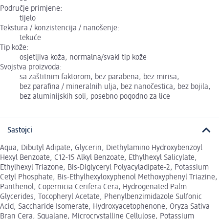
Područje primjene:
tijelo
Tekstura / konzistencija / nanošenje:
tekuće
Tip kože:
osjetljiva koža, normalna/svaki tip kože
Svojstva proizvoda:
sa zaštitnim faktorom, bez parabena, bez mirisa,
bez parafina / mineralnih ulja, bez nanočestica, bez bojila,
bez aluminijskih soli, posebno pogodno za lice
Sastojci
Aqua, Dibutyl Adipate, Glycerin, Diethylamino Hydroxybenzoyl
Hexyl Benzoate, C12-15 Alkyl Benzoate, Ethylhexyl Salicylate,
Ethylhexyl Triazone, Bis-Diglyceryl Polyacyladipate-2, Potassium
Cetyl Phosphate, Bis-Ethylhexyloxyphenol Methoxyphenyl Triazine,
Panthenol, Copernicia Cerifera Cera, Hydrogenated Palm
Glycerides, Tocopheryl Acetate, Phenylbenzimidazole Sulfonic
Acid, Saccharide Isomerate, Hydroxyacetophenone, Oryza Sativa
Bran Cera, Squalane, Microcrystalline Cellulose, Potassium