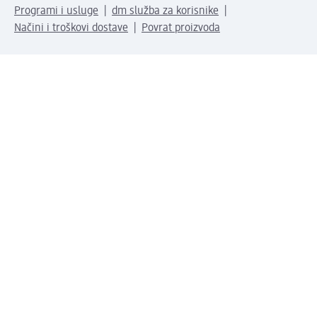
Programi i usluge
dm služba za korisnike
Načini i troškovi dostave
Povrat proizvoda
Preduzeće
O nama
Odgovornost
Karijera
PR i mediji
Svijet proizvoda
dm Svijet