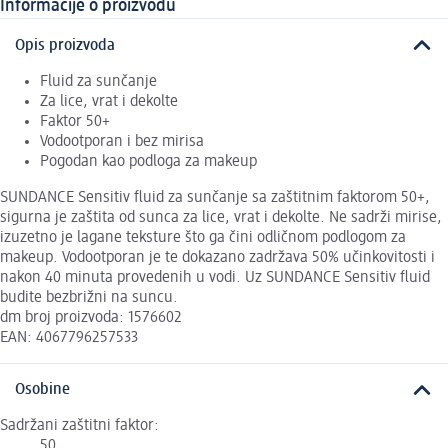
Informacije o proizvodu
Opis proizvoda
Fluid za sunčanje
Za lice, vrat i dekolte
Faktor 50+
Vodootporan i bez mirisa
Pogodan kao podloga za makeup
SUNDANCE Sensitiv fluid za sunčanje sa zaštitnim faktorom 50+,
sigurna je zaštita od sunca za lice, vrat i dekolte. Ne sadrži mirise,
izuzetno je lagane teksture što ga čini odličnom podlogom za
makeup. Vodootporan je te dokazano zadržava 50% učinkovitosti i
nakon 40 minuta provedenih u vodi. Uz SUNDANCE Sensitiv fluid
budite bezbrižni na suncu.
dm broj proizvoda: 1576602
EAN: 4067796257533
Osobine
Sadržani zaštitni faktor:
50