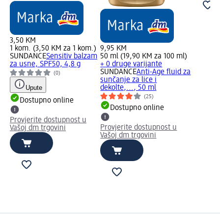
3,50 KM
1 kom. (3,50 KM za 1 kom.)
9,95 KM
SUNDANCE
Sensitiv balzam
50 ml (19,90 KM za 100 ml)
za usne, SPF50, 4,8 g
+ 0 druge varijante
SUNDANCE
Anti-Age fluid za
(0)
sunčanje za lice i
Upute
dekolte,..., 50 ml
(25)
Dostupno online
Dostupno online
Provjerite dostupnost u
Provjerite dostupnost u
Vašoj dm trgovini
Vašoj dm trgovini