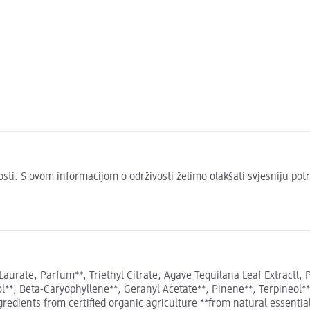
ivosti. S ovom informacijom o održivosti želimo olakšati svjesniju pot
rate, Parfum**, Triethyl Citrate, Agave Tequilana Leaf Extractl, P
lool**, Beta-Caryophyllene**, Geranyl Acetate**, Pinene**, Terpineol
gredients from certified organic agriculture **from natural essentia