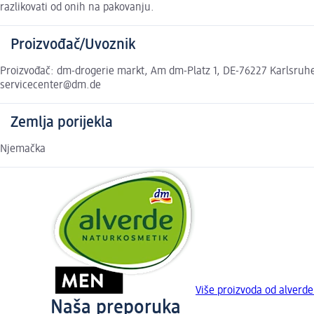
razlikovati od onih na pakovanju.
Proizvođač/Uvoznik
Proizvođač: dm-drogerie markt, Am dm-Platz 1, DE-76227 Karlsruhe,
servicecenter@dm.de
Zemlja porijekla
Njemačka
Više proizvoda od alverd
Naša preporuka