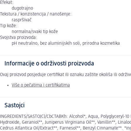
Efekat:
dugotrajno
Tekstura / konzistencija / nanošenje:
raspršivač
Tip kože:
normalna/svaki tip kože
Svojstva proizvoda:
pH neutralno, bez aluminijskih soli, prirodna kozmetika
Informacije o održivosti proizvoda
Ovaj proizvod posjeduje certifikat ili oznaku zaštite okoliša ili održ
Više o pečatima i certifikatima
Sastojci
INGREDIENTS/SASTOJCl/CbCTABKh: Alcohol*, Aqua, Polyglyceryl-10 Lau
Hydroxide, Geraniol**, Juniperus Virginiana Oil**, Vanillin**, Lina
Cedrus Atlantica Oil/Extract**, Farnesol**, Benzyl Cinnamate**. *in