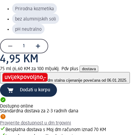
Prirodna kozmetika
bez aluminijskih soli
pH neutralno
4,95 KM
75 ml (6,60 KM za 100 ml)
uklj. Pdv plus
dostava
dm stalna cijena
nije povećana od 06.01.2025.
Dodati u korpu
Dostupno online
Standardna dostava za 2-3 radnih dana
Provjerite dostupnost u dm trgovini
Besplatna dostava s Moj dm računom iznad 70 KM