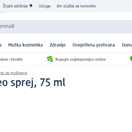
Živjeti održivije 🌳
Usluge
dm služba za korisnike
 pronađi
a
Muška kozmetika
Zdravlje
Osviještena prehrana
Doma
dove i štedite
Kupujte uvijekpovoljno online
nsi za muškarce
eo sprej, 75 ml