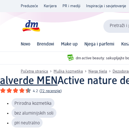
Preduzeće
Karijera
PR i mediji
Inspiracija i savjetovanje
Pretraži i
Novo
Brendovi
Make up
Njega i parfemi
Kos
dm active beauty: sakupljajte bo
Početna stranica
Muška kozmetika
Njega tijela
Dezodora
alverde MEN
Active nature d
4.2
(
72 recenzije
)
Prirodna kozmetika
bez aluminijskih soli
pH neutralno