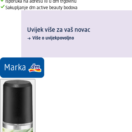
Isporuka na adresu ili u dm trgovinu
Sakupljanje dm active beauty bodova
Uvijek više za vaš novac
Više o uvijekpovoljno