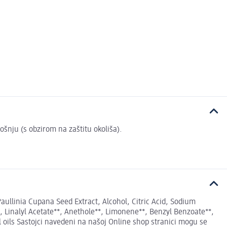
rošnju (s obzirom na zaštitu okoliša).
aullinia Cupana Seed Extract, Alcohol, Citric Acid, Sodium
**, Linalyl Acetate**, Anethole**, Limonene**, Benzyl Benzoate**,
l oils Sastojci navedeni na našoj Online shop stranici mogu se