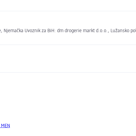
 Njemačka Uvoznik za BiH: dm drogerie markt d.o.o., Lužansko polje
e MEN