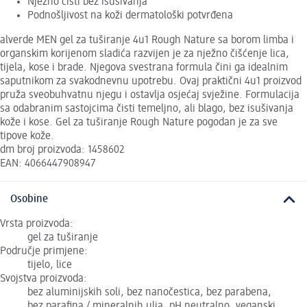
Nježno čisti bez isušivanja
Podnošljivost na koži dermatološki potvrđena
alverde MEN gel za tuširanje 4u1 Rough Nature sa borom limba i
organskim korijenom sladića razvijen je za nježno čišćenje lica,
tijela, kose i brade. Njegova svestrana formula čini ga idealnim
saputnikom za svakodnevnu upotrebu. Ovaj praktični 4u1 proizvod
pruža sveobuhvatnu njegu i ostavlja osjećaj svježine. Formulacija
sa odabranim sastojcima čisti temeljno, ali blago, bez isušivanja
kože i kose. Gel za tuširanje Rough Nature pogodan je za sve
tipove kože.
dm broj proizvoda: 1458602
EAN: 4066447908947
Osobine
Vrsta proizvoda:
gel za tuširanje
Područje primjene:
tijelo, lice
Svojstva proizvoda:
bez aluminijskih soli, bez nanočestica, bez parabena,
bez parafina / mineralnih ulja, pH neutralno, veganski,