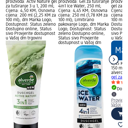
proizvoda: Activ Nature gel
proizvoda: Gel za tuširanje
proizvod
za tuširanje 3 u 1, 200 ml;
4in1 Ice Water, 250 ml;
gel za pr
Cijena: 4,50 KM; Osnovna
Cijena: 4,45 KM; Osnovna
Cijena: 
cijena: 200 ml (2,25 KM za
cijena: 250 ml (1,78 KM za
cijena: 
100 ml); dm Marka Logo;
100 ml); Limitirano
100 ml);
Dostupnost: Status zeleno
pakovanje Logo, dm Marka
Dostupno
Dostupno online, Status
Logo; Dostupnost: Status
Dostupno
sivo Provjerite dostupnost
zeleno Dostupno online,
sivo Pro
u Vašoj dm trgovini
Status sivo Provjerite
u Vašoj 
dostupnost u Vašoj dm
4,45 KM
150 ml (
alverde
gel za pr
Dostu
Provjeri
Vašoj dm