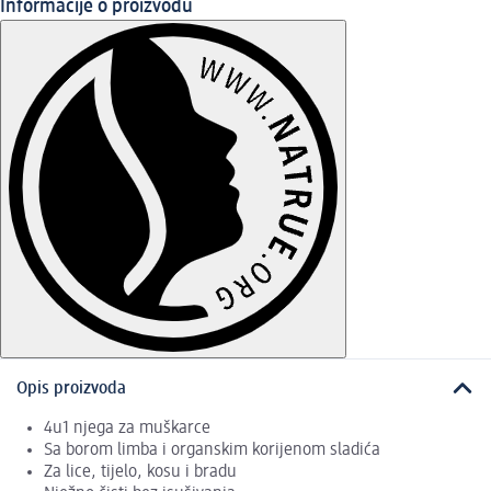
Informacije o proizvodu
Opis proizvoda
4u1 njega za muškarce
Sa borom limba i organskim korijenom sladića
Za lice, tijelo, kosu i bradu