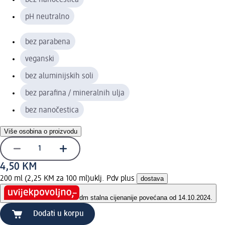
pH neutralno
bez parabena
veganski
bez aluminijskih soli
bez parafina / mineralnih ulja
bez nanočestica
Više osobina o proizvodu
4,50 KM
200 ml (2,25 KM za 100 ml)
uklj. Pdv plus
dostava
dm stalna cijena
nije povećana od 14.10.2024.
Dodati u korpu