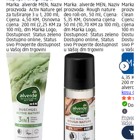
Marka: alverde MEN; Naziv
Marka: alverde MEN; Naziv
Marka: a
proizvoda: Activ Nature gel
proizvoda: Rough nature
proizvod
za tuširanje 3 u 1, 200 ml;
deo roll-on, 50 ml; Cijena:
Clean Bo
Cijena: 4,50 KM; Osnovna
5,35 KM; Osnovna cijena:
Cijena: 
cijena: 200 ml (2,25 KM za
50 ml (10,70 KM za 100 ml);
cijena: 
100 ml); dm Marka Logo;
dm Marka Logo;
100 ml);
Dostupnost: Status zeleno
Dostupnost: Status zeleno
Dostupno
Dostupno online, Status
Dostupno online, Status
Dostupno
sivo Provjerite dostupnost
sivo Provjerite dostupnost
sivo Pro
u Vašoj dm trgovini
u Vašoj dm trgovini
u Vašoj 
4,35 KM
200 ml (
alverde
kosu Cle
Dostu
Provjeri
Vašoj dm