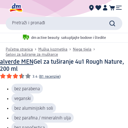
Pretraži i pronađi
dm active beauty: sakupljajte bodove i štedite
Početna stranica
Muška kozmetika
Njega tijela
Gelovi za tuširanje za muškarce
alverde MEN
Gel za tuširanje 4u1 Rough Nature,
200 ml
3.4
(
81 recenzije
)
bez parabena
veganski
bez aluminijskih soli
bez parafina / mineralnih ulja
bez nanočestica