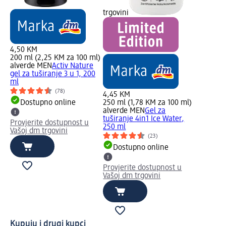
trgovini
4,50 KM
200 ml (2,25 KM za 100 ml)
alverde MEN
Activ Nature
gel za tuširanje 3 u 1, 200
ml
(78)
4,45 KM
Dostupno online
250 ml (1,78 KM za 100 ml)
alverde MEN
Gel za
tuširanje 4in1 Ice Water,
Provjerite dostupnost u
250 ml
Vašoj dm trgovini
(23)
Dostupno online
Provjerite dostupnost u
Vašoj dm trgovini
Kupuju i drugi kupci