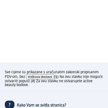
Sve cijene su prikazane s uračunatim zakonski propisanim
PDV-om, bez
troškova dostave
(§) Na ovu stavku nije moguće
ostvariti popust.
(#) Za ovu stavku ne ostvarujete active
beauty bodove.
Kako Vam se sviđa stranica?