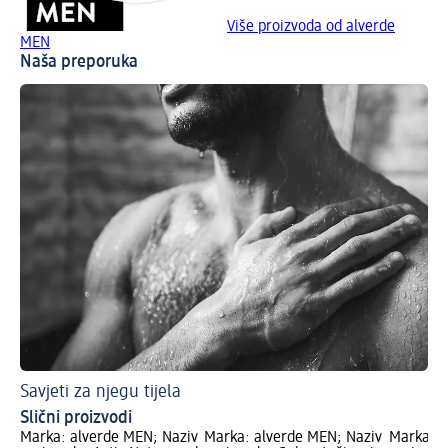
Više proizvoda od alverde
MEN
Naša preporuka
Savjeti za njegu tijela
Slični proizvodi
Marka: alverde MEN; Naziv
Marka: alverde MEN; Naziv
Marka: a