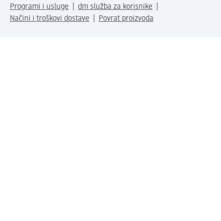
Programi i usluge
dm služba za korisnike
Načini i troškovi dostave
Povrat proizvoda
Preduzeće
O nama
Odgovornost
Karijera
PR i mediji
Svijet proizvoda
dm Svijet