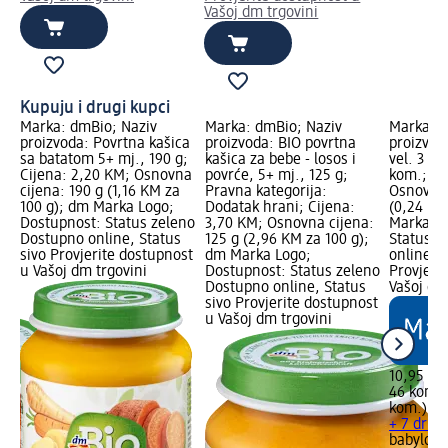
Vašoj dm trgovini
Kupuju i drugi kupci
Marka: dmBio; Naziv
Marka: dmBio; Naziv
Marka: b
te
proizvoda: Povrtna kašica
proizvoda: BIO povrtna
proizvod
sa batatom 5+ mj., 190 g;
kašica za bebe - losos i
vel. 3 mi
Cijena: 2,20 KM; Osnovna
povrće, 5+ mj., 125 g;
kom.; Ci
cijena: 190 g (1,16 KM za
Pravna kategorija:
Osnovna 
:
100 g); dm Marka Logo;
Dodatak hrani; Cijena:
(0,24 KM
Dostupnost: Status zeleno
3,70 KM; Osnovna cijena:
Marka Lo
Dostupno online, Status
125 g (2,96 KM za 100 g);
Status z
no
sivo Provjerite dostupnost
dm Marka Logo;
online, S
u Vašoj dm trgovini
Dostupnost: Status zeleno
Provjeri
st
Dostupno online, Status
Vašoj dm
sivo Provjerite dostupnost
u Vašoj dm trgovini
10,95 K
46 kom. 
kom.)
+ 7 drug
babylove