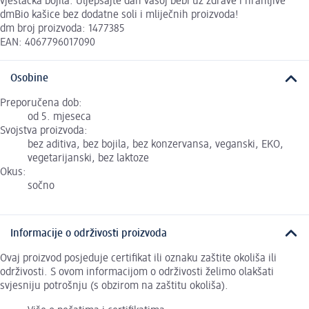
vještačka bojila. Uljepšajte dan vašoj bebi uz zdrave i hranljive
dmBio kašice bez dodatne soli i mliječnih proizvoda!
dm broj proizvoda: 1477385
EAN: 4067796017090
Osobine
Preporučena dob:
od 5. mjeseca
Svojstva proizvoda:
bez aditiva, bez bojila, bez konzervansa, veganski, EKO,
vegetarijanski, bez laktoze
Okus:
sočno
Informacije o održivosti proizvoda
Ovaj proizvod posjeduje certifikat ili oznaku zaštite okoliša ili
održivosti. S ovom informacijom o održivosti želimo olakšati
svjesniju potrošnju (s obzirom na zaštitu okoliša).