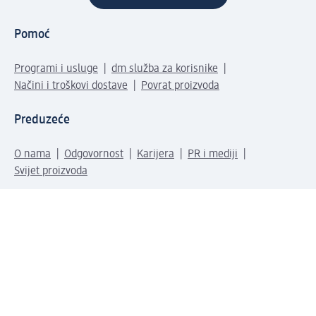
Pomoć
Programi i usluge
dm služba za korisnike
Načini i troškovi dostave
Povrat proizvoda
Preduzeće
O nama
Odgovornost
Karijera
PR i mediji
Svijet proizvoda
dm Svijet