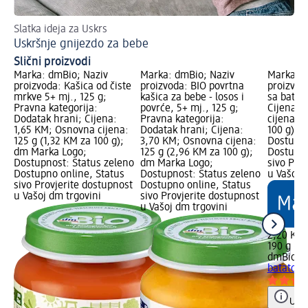
Slatka ideja za Uskrs
Sv
Uskršnje gnijezdo za bebe
Be
Slični proizvodi
Marka: dmBio; Naziv
Marka: dmBio; Naziv
Marka: d
proizvoda: Kašica od čiste
proizvoda: BIO povrtna
proizvod
mrkve 5+ mj., 125 g;
kašica za bebe - losos i
sa batat
Pravna kategorija:
povrće, 5+ mj., 125 g;
Cijena: 
Dodatak hrani; Cijena:
Pravna kategorija:
cijena: 1
1,65 KM; Osnovna cijena:
Dodatak hrani; Cijena:
100 g); 
125 g (1,32 KM za 100 g);
3,70 KM; Osnovna cijena:
Dostupno
dm Marka Logo;
125 g (2,96 KM za 100 g);
Dostupno
Dostupnost: Status zeleno
dm Marka Logo;
sivo Pro
Dostupno online, Status
Dostupnost: Status zeleno
u Vašoj 
sivo Provjerite dostupnost
Dostupno online, Status
u Vašoj dm trgovini
sivo Provjerite dostupnost
u Vašoj dm trgovini
2,20 KM
190 g (1,
dmBio
Po
batatom 
Uput