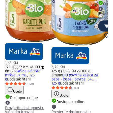
Dostu
Provjeri
Vašoj dm
1,65 KM
125 g (1,32 KM za 100 g)
3,70 KM
dmBio
Kašica od čiste
125 g (2,96 KM za 100 g)
mrkve 5+ mj., 125
dmBio
BIO povrtna kašica za
g
Dodatak hrani
bebe - losos i povrće, 5+...,
125 g
Dodatak hrani
(100)
(83)
Upute
Upute
Dostupno online
Dostupno online
Provjerite dostupnost u
Vašoj dm trgovini
Provjerite dostupnost u