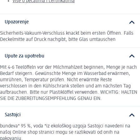
Više o pečatima i certifikatima
Upozorenje
Sicherheits-Vakuum-Verschluss knackt beim ersten Öffnen. Falls
Deckelmitte auf Druck nachgibt, bitte Glas umtauschen
Upute za upotrebu
Mit 4-6 Teelöffeln vor der Milchmahlzeit beginnen, Menge je nach
Bedarf steigern. Gewünschte Menge im Wasserbad erwärmen,
umrühren, Temperatur prüfen. Nicht erwärmte Reste
verschlossen in den Kühlschrank stellen und am nächsten Tag
aufbrauchen. Bitte nur Plastiklöffel verwenden. WICHTIG: HALTEN
SIE DIE ZUBEREITUNGSEMPFEHLUNG GENAU EIN.
Sastojci
bundeva* 95 %, voda *iz ekološkog uzgoja Sastojci navedeni na
našoj Online shop stranici mogu se razlikovati od onih na
pakovanju.