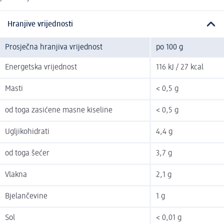
Hranjive vrijednosti
Prosječna hranjiva vrijednost
po 100 g
Energetska vrijednost
116 kJ / 27 kcal
Masti
< 0,5 g
od toga zasićene masne kiseline
< 0,5 g
Ugljikohidrati
4,4 g
od toga šećer
3,7 g
Vlakna
2,1 g
Bjelančevine
1 g
Sol
< 0,01 g