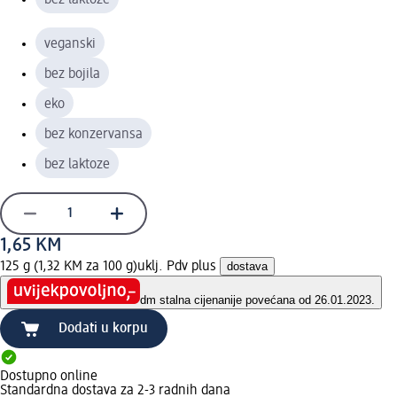
veganski
bez bojila
eko
bez konzervansa
bez laktoze
1,65 KM
125 g (1,32 KM za 100 g)
uklj. Pdv plus
dostava
dm stalna cijena
nije povećana od 26.01.2023.
Dodati u korpu
Dostupno online
Standardna dostava za 2-3 radnih dana