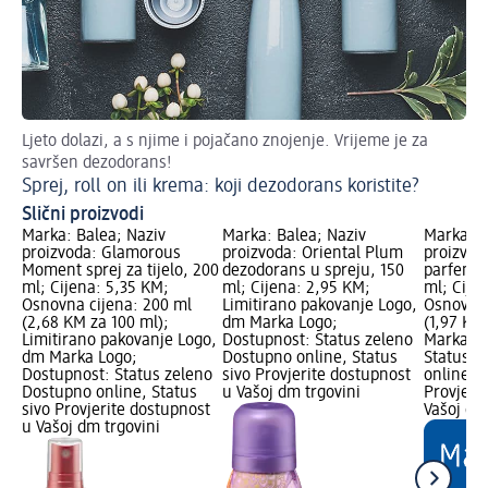
Ljeto dolazi, a s njime i pojačano znojenje. Vrijeme je za
De
savršen dezodorans!
Do
Sprej, roll on ili krema: koji dezodorans koristite?
Slični proizvodi
Marka: Balea; Naziv
Marka: Balea; Naziv
Marka: B
proizvoda: Glamorous
proizvoda: Oriental Plum
proizvod
Moment sprej za tijelo, 200
dezodorans u spreju, 150
parfemsk
ml; Cijena: 5,35 KM;
ml; Cijena: 2,95 KM;
ml; Cije
Osnovna cijena: 200 ml
Limitirano pakovanje Logo,
Osnovna 
(2,68 KM za 100 ml);
dm Marka Logo;
(1,97 KM
Limitirano pakovanje Logo,
Dostupnost: Status zeleno
Marka Lo
dm Marka Logo;
Dostupno online, Status
Status z
Dostupnost: Status zeleno
sivo Provjerite dostupnost
online, S
Dostupno online, Status
u Vašoj dm trgovini
Provjeri
sivo Provjerite dostupnost
Vašoj dm
u Vašoj dm trgovini