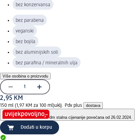
bez konzervansa
bez parabena
veganski
bez bojila
bez aluminijskih soli
bez parafina / mineralnih ulja
Više osobina o proizvodu
2,95 KM
150 ml (1,97 KM za 100 ml)
uklj. Pdv plus
dostava
dm stalna cijena
nije povećana od 26.02.2024.
Dodati u korpu