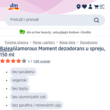
Pretraži i pronađi
dm active beauty: sakupljajte bodove i štedite
Početna stranica
Njega i parfemi
Njega tijela
Dezodoransi
Balea
Glamorous Moment dezodorans u spreju,
150 ml
4.1
(
189 ocjena
)
bez parabena
veganski
bez bojila
bez aluminijskih soli
bez parafina / mineralnih ulja