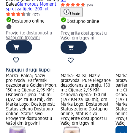
Balea
Glamorous Moment
(58)
sprej za tijelo, 200 ml
Upute
(177)
Dostupno online
Dostupno online
Provjerite dostupnost u
Provjerite dostupnost u
Vašoj dm trgovini
Vašoj dm trgovini
Kupuju i drugi kupci
Marka: Balea; Naziv
Marka: Balea; Naziv
Marka: B
proizvoda: Parfemski
proizvoda: Pure Elegance
proizvod
dezodorans Golden Moon,
dezodorans u spreju, 150
parfemsk
150 ml; Cijena: 2,95 KM;
ml; Cijena: 2,95 KM;
ml; Cije
Osnovna cijena: 150 ml
Osnovna cijena: 150 ml
Osnovna 
(1,97 KM za 100 ml); dm
(1,97 KM za 100 ml); dm
(1,97 KM
Marka Logo; Dostupnost:
Marka Logo; Dostupnost:
Marka Lo
Status zeleno Dostupno
Status zeleno Dostupno
Status z
online, Status sivo
online, Status sivo
online, S
Provjerite dostupnost u
Provjerite dostupnost u
Provjeri
Vašoj dm trgovini
Vašoj dm trgovini
Vašoj dm