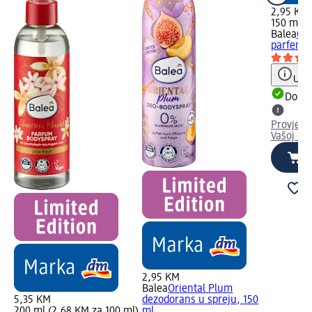
2,95 KM
150 ml (
Balea
Gol
parfemsk
Uput
Dostu
Provjeri
Vašoj dm
2,95 KM
Balea
Oriental Plum
5,35 KM
dezodorans u spreju, 150
200 ml (2,68 KM za 100 ml)
ml