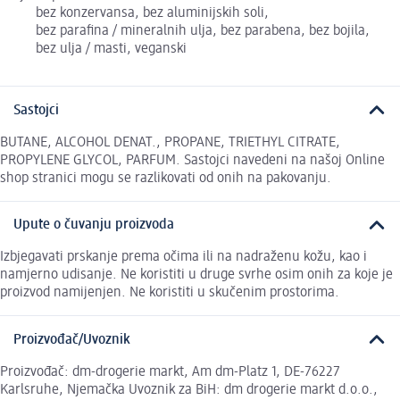
bez konzervansa, bez aluminijskih soli,
bez parafina / mineralnih ulja, bez parabena, bez bojila,
bez ulja / masti, veganski
Sastojci
BUTANE, ALCOHOL DENAT., PROPANE, TRIETHYL CITRATE,
PROPYLENE GLYCOL, PARFUM. Sastojci navedeni na našoj Online
shop stranici mogu se razlikovati od onih na pakovanju.
Upute o čuvanju proizvoda
Izbjegavati prskanje prema očima ili na nadraženu kožu, kao i
namjerno udisanje. Ne koristiti u druge svrhe osim onih za koje je
proizvod namijenjen. Ne koristiti u skučenim prostorima.
Proizvođač/Uvoznik
Proizvođač: dm-drogerie markt, Am dm-Platz 1, DE-76227
Karlsruhe, Njemačka Uvoznik za BiH: dm drogerie markt d.o.o.,