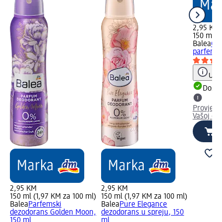
2,95 KM
150 ml (
Balea
Gol
parfemsk
Uput
Dostu
Provjeri
Vašoj dm
2,95 KM
2,95 KM
150 ml (1,97 KM za 100 ml)
150 ml (1,97 KM za 100 ml)
Balea
Parfemski
Balea
Pure Elegance
dezodorans Golden Moon,
dezodorans u spreju, 150
150 ml
ml