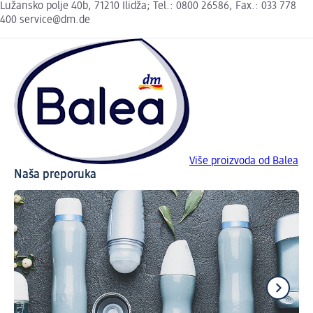
Lužansko polje 40b, 71210 Ilidža; Tel.: 0800 26586, Fax.: 033 778
400 service@dm.de
Više proizvoda od Balea
Naša preporuka