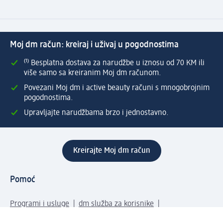
Moj dm račun: kreiraj i uživaj u pogodnostima
⁽¹⁾ Besplatna dostava za narudžbe u iznosu od 70 KM ili
više samo sa kreiranim Moj dm računom.
Povezani Moj dm i active beauty računi s mnogobrojnim
pogodnostima.
Upravljajte narudžbama brzo i jednostavno.
Kreirajte Moj dm račun
Pomoć
Programi i usluge
dm služba za korisnike
Načini i troškovi dostave
Povrat proizvoda